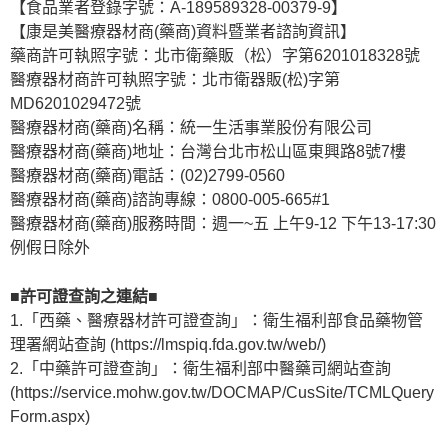
【食品業者登錄字號：A-189589328-00379-9】
【康是美醫療器材商(藥商)資料暨業者諮詢資訊】
藥商許可執照字號：北市衛藥販（松）字第6201018328號
醫療器材商許可執照字號：北市衛器販(松)字第
MD6201029472號
醫療器材商(藥商)名稱：統一生活事業股份有限公司
醫療器材商(藥商)地址：台灣台北市松山區東興路8號7樓
醫療器材商(藥商)電話：(02)2799-0560
醫療器材商(藥商)諮詢專線：0800-005-665#1
醫療器材商(藥商)服務時間：週一~五 上午9-12 下午13-17:30
例假日除外
■許可證查詢之連結■
1.「西藥、醫療器材許可證查詢」：衛生福利部食品藥物管
理署網站查詢 (https://lmspiq.fda.gov.tw/web/)
2.「中藥許可證查詢」：衛生福利部中醫藥司網站查詢
(https://service.mohw.gov.tw/DOCMAP/CusSite/TCMLQuery
Form.aspx)