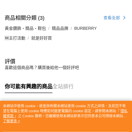
商品相關分類 (3)
查看全部
黃金鑽飾・精品・鞋包
精品品牌
BURBERRY
🆕主打活動
就是好好買
評價
喜歡這個商品嗎？購買後給他一個好評吧
你可能有興趣的商品
全站排行
本網站中使用 cookie，欲查詢有關本網站使用 cookie 方式之詳情，及若您不希
熱門標籤
望在電腦上使用 cookie 時應如何變更電腦的 cookie 設定，請參閱本網站「
隱私
權條款
」之 Cookie 聲明。您繼續使用本網站即表示您同意本公司得按本網站使
用條款之 Cookie 聲明使用 cookie。
了解更多 >