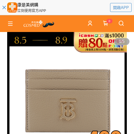
康是美網購
開啟APP
立刻使用官方APP
0
1
/
5