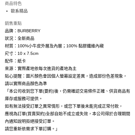
商品特色
3 期 0 利率 每期
NT$2,691
21家銀行
歐系精品
6 期 0 利率 每期
NT$1,345
21家銀行
合作金庫商業銀行
第一商業銀行
銷售重點
華南商業銀行
彰化商業銀行
12 期 0 利率 每期
NT$672
21家銀行
合作金庫商業銀行
第一商業銀行
上海商業儲蓄銀行
台北富邦商業銀行
品牌：BURBERRY
華南商業銀行
彰化商業銀行
合作金庫商業銀行
第一商業銀行
數位禮券
國泰世華商業銀行
兆豐國際商業銀行
狀況：全新商品
上海商業儲蓄銀行
台北富邦商業銀行
華南商業銀行
彰化商業銀行
臺灣中小企業銀行
台中商業銀行
國泰世華商業銀行
兆豐國際商業銀行
材質：100%小牛皮外層及內層；100% 黏膠纖維內襯
LINE Pay
上海商業儲蓄銀行
台北富邦商業銀行
匯豐（台灣）商業銀行
華泰商業銀行
臺灣中小企業銀行
台中商業銀行
尺寸：10 x 7.5cm
國泰世華商業銀行
兆豐國際商業銀行
聯邦商業銀行
遠東國際商業銀行
匯豐（台灣）商業銀行
華泰商業銀行
Apple Pay
臺灣中小企業銀行
台中商業銀行
配件：紙卡
元大商業銀行
永豐商業銀行
聯邦商業銀行
遠東國際商業銀行
匯豐（台灣）商業銀行
華泰商業銀行
來源：實際產地依每次進貨的產地為主
玉山商業銀行
星展（台灣）商業銀行
街口支付
元大商業銀行
永豐商業銀行
聯邦商業銀行
遠東國際商業銀行
台新國際商業銀行
中國信託商業銀行
貼心提醒：圖片顏色會因個人螢幕設定差異，造成部份色差現象，
玉山商業銀行
星展（台灣）商業銀行
元大商業銀行
永豐商業銀行
台灣樂天信用卡公司
悠遊付
請以實際商品顏色為準
台新國際商業銀行
中國信託商業銀行
玉山商業銀行
星展（台灣）商業銀行
台灣樂天信用卡公司
「本公司收到您下單(要約)後，仍需確認交易條件正確、供貨商品有
台新國際商業銀行
中國信託商業銀行
Google Pay
庫存或服務可提供。
台灣樂天信用卡公司
如有無法接受訂單之異常情形，或您下單後未能完成正常付款，
運送方式
應視為訂單(買賣契約)全部自始不成立或失效，本公司得於合理期間
廠商自送宅配免運
內通知說明拒絕接受訂單。
免運費
請您重新依需求下單訂購。」