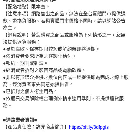
【配送地點】限本島。
【注意事項】網路售出之商品，無法在全台實體門市提供退
款、退換貨服務。若與實體門市價格不同時，請以網站公告
為主。
【退貨說明】若您購買之商品或服務為下列情形之一，恕無
法提供退貨服務：
●易於腐敗、保存期限較短或解約時即將逾期。
●依消費者要求所為之客製化給付。
●報紙、期刊或雜誌。
●經消費者拆封之影音商品或電腦軟體。
●非以有形媒介提供之數位內容或一經提供即為完成之線上服
務，經消費者事先同意始提供者。
●已拆封之個人衛生用品。
●依通訊交易解除權合理例外情事適用準則，不提供退貨服
務。
■通路業者資訊■
【產品責任險：詳見商店簡介】
https://bit.ly/3dfpgis