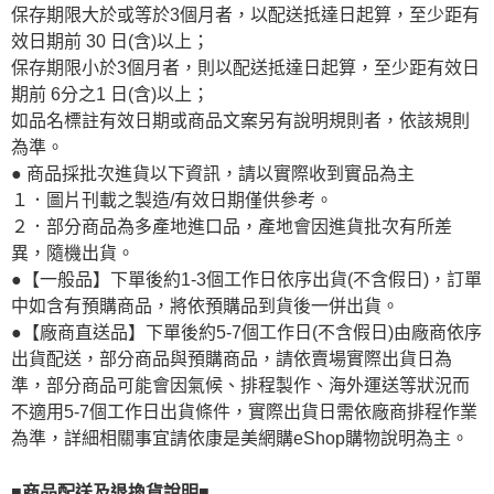
保存期限大於或等於3個月者，以配送抵達日起算，至少距有
效日期前 30 日(含)以上；
保存期限小於3個月者，則以配送抵達日起算，至少距有效日
期前 6分之1 日(含)以上；
如品名標註有效日期或商品文案另有說明規則者，依該規則
為準。
● 商品採批次進貨以下資訊，請以實際收到實品為主
１．圖片刊載之製造/有效日期僅供參考。
２．部分商品為多產地進口品，產地會因進貨批次有所差
異，隨機出貨。
●【一般品】下單後約1-3個工作日依序出貨(不含假日)，訂單
中如含有預購商品，將依預購品到貨後一併出貨。
●【廠商直送品】下單後約5-7個工作日(不含假日)由廠商依序
出貨配送，部分商品與預購商品，請依賣場實際出貨日為
準，部分商品可能會因氣候、排程製作、海外運送等狀況而
不適用5-7個工作日出貨條件，實際出貨日需依廠商排程作業
為準，詳細相關事宜請依康是美網購eShop購物說明為主。
■商品配送及退換貨說明■