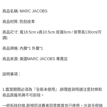
商品名稱: MARC JACOBS
商品材質: 防刮皮革
商品尺寸: 寬18.5cm x高10.5cm 底寬6cm / 背帶長130cm(可
調)
商品規格: 內層*1 外層*1
商品來源: 美國MARC JACOBS 專賣店
說明事項：
1.鑑賞期間必須為『全新未使用』,辦理退貨時請注意封條和
商品原廠吊牌不可拆除。
一經拆除封條,即視同消費者同意鑑賞並已使用。出貨全程錄