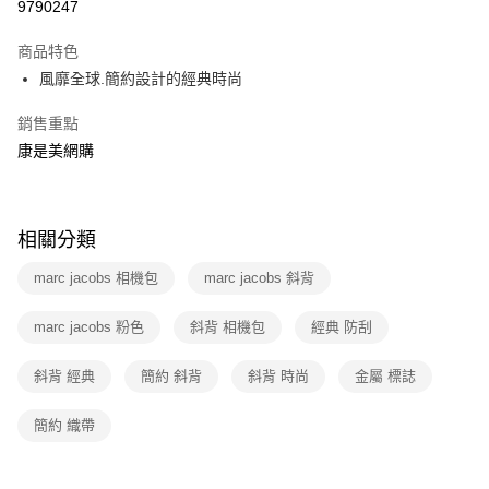
9790247
信用卡分期付款
商品特色
3 期 0 利率 每期
NT$4,833
21家銀行
風靡全球.簡約設計的經典時尚
6 期 0 利率 每期
NT$2,416
21家銀行
合作金庫商業銀行
第一商業銀行
銷售重點
華南商業銀行
彰化商業銀行
12 期 0 利率 每期
NT$1,208
21家銀行
合作金庫商業銀行
第一商業銀行
上海商業儲蓄銀行
台北富邦商業銀行
康是美網購
華南商業銀行
彰化商業銀行
合作金庫商業銀行
第一商業銀行
數位禮券
國泰世華商業銀行
兆豐國際商業銀行
上海商業儲蓄銀行
台北富邦商業銀行
華南商業銀行
彰化商業銀行
臺灣中小企業銀行
台中商業銀行
國泰世華商業銀行
兆豐國際商業銀行
LINE Pay
上海商業儲蓄銀行
台北富邦商業銀行
匯豐（台灣）商業銀行
華泰商業銀行
臺灣中小企業銀行
台中商業銀行
國泰世華商業銀行
兆豐國際商業銀行
相關分類
聯邦商業銀行
遠東國際商業銀行
匯豐（台灣）商業銀行
華泰商業銀行
Apple Pay
臺灣中小企業銀行
台中商業銀行
元大商業銀行
永豐商業銀行
聯邦商業銀行
遠東國際商業銀行
marc jacobs 相機包
marc jacobs 斜背
匯豐（台灣）商業銀行
華泰商業銀行
玉山商業銀行
星展（台灣）商業銀行
街口支付
元大商業銀行
永豐商業銀行
聯邦商業銀行
遠東國際商業銀行
台新國際商業銀行
中國信託商業銀行
玉山商業銀行
星展（台灣）商業銀行
marc jacobs 粉色
元大商業銀行
斜背 相機包
永豐商業銀行
經典 防刮
台灣樂天信用卡公司
悠遊付
台新國際商業銀行
中國信託商業銀行
玉山商業銀行
星展（台灣）商業銀行
台灣樂天信用卡公司
台新國際商業銀行
中國信託商業銀行
Google Pay
斜背 經典
簡約 斜背
斜背 時尚
金屬 標誌
台灣樂天信用卡公司
簡約 織帶
運送方式
廠商自送宅配免運