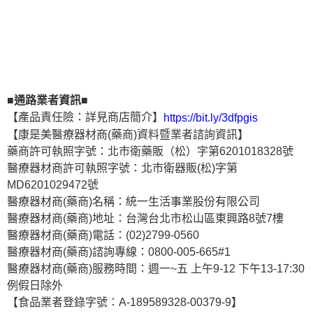
■通路業者資訊■
【產品責任險：詳見商店簡介】
https://bit.ly/3dfpgis
【康是美醫療器材商(藥商)資料暨業者諮詢資訊】
藥商許可執照字號：北市衛藥販（松）字第6201018328號
醫療器材商許可執照字號：北市衛器販(松)字第
MD6201029472號
醫療器材商(藥商)名稱：統一生活事業股份有限公司
醫療器材商(藥商)地址：台灣台北市松山區東興路8號7樓
醫療器材商(藥商)電話：(02)2799-0560
醫療器材商(藥商)諮詢專線：0800-005-665#1
醫療器材商(藥商)服務時間：週一~五 上午9-12 下午13-17:30
例假日除外
【食品業者登錄字號：A-189589328-00379-9】