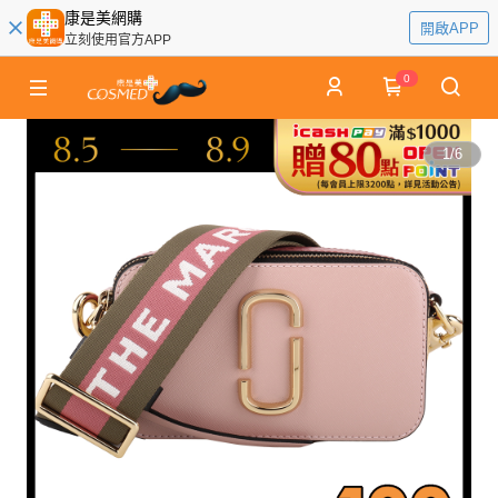
康是美網購
開啟APP
立刻使用官方APP
0
1
/
6