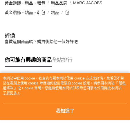
黃金鑽飾・精品・鞋包
精品品牌
MARC JACOBS
黃金鑽飾・精品・鞋包
精品
包
評價
喜歡這個商品嗎？購買後給他一個好評吧
你可能有興趣的商品
全站排行
本網站中使用 cookie，欲查詢有關本網站使用 cookie 方式之詳情，及若您不希
熱門標籤
望在電腦上使用 cookie 時應如何變更電腦的 cookie 設定，請參閱本網站「
隱私
權條款
」之 Cookie 聲明。您繼續使用本網站即表示您同意本公司得按本網站使
用條款之 Cookie 聲明使用 cookie。
了解更多 >
我知道了