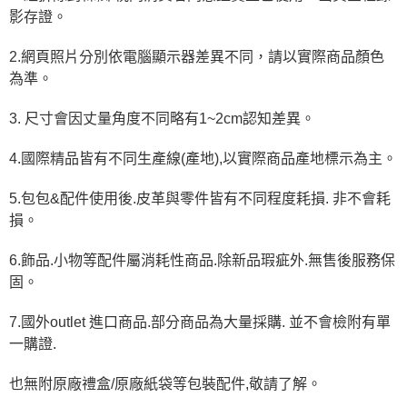
影存證。
2.網頁照片分別依電腦顯示器差異不同，請以實際商品顏色
為準。
3. 尺寸會因丈量角度不同略有1~2cm認知差異。
4.國際精品皆有不同生產線(產地),以實際商品產地標示為主。
5.包包&配件使用後.皮革與零件皆有不同程度耗損. 非不會耗
損。
6.飾品.小物等配件屬消耗性商品.除新品瑕疵外.無售後服務保
固。
7.國外outlet 進口商品.部分商品為大量採購. 並不會檢附有單
一購證.
也無附原廠禮盒/原廠紙袋等包裝配件,敬請了解。