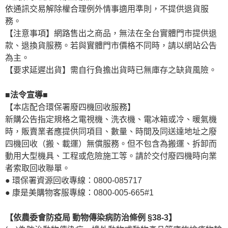
依通訊交易解除權合理例外情事適用準則，不提供退貨服
務。
【注意事項】網路售出之商品，無法在全台實體門市提供退
款、退換貨服務。若與實體門市價格不同時，請以網站公告
為主。
【要求延遲出貨】需自行負擔出貨時已無庫存之缺貨風險。
■法令宣導■
【本店配合環保署廢四機回收服務】
新購公告指定規格之電視機、洗衣機、電冰箱或冷、暖氣機
時，販賣業者應提供同項目、數量、時間及同送達地址之廢
四機回收（搬、載運）無償服務。但不包含為搬運、拆卸而
動用大型機具、工程或危險施工等。請於交付廢四機時向業
者索取回收聯單。
● 環保署資源回收專線：0800-085717
● 康是美購物客服專線：0800-005-665#1
【依農委會防疫局 動物傳染病防治條例 §38-3】