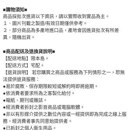
■購物須知■
商品採批次進貨以下資訊，請以實際收到實品為主。
１．圖片刊載之製造/有效日期僅供參考。
２．部分商品為多產地進口品，產地會因進貨批次有所差
異，隨機出貨。
■商品配送及退換貨說明■
【配送地點】限本島。
【配送方式】宅配。
【退貨說明】 若您購買之商品或服務為下列情形之一，恕無
法提供退貨服務：
●易於腐敗、保存期限較短或解約時即將逾期。
●依消費者要求所為之客製化給付。
●報紙、期刊或雜誌。
●經消費者拆封之影音商品或電腦軟體。
●非以有形媒介提供之數位內容或一經提供即為完成之線上服
務，經消費者事先同意始提供者。
●已拆封之個人衛生用品。