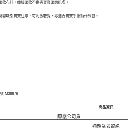
柔軟布料，纖細柔軟不傷害寶寶柔嫩肌膚。
聲響吸引寶寶注意，可刺激聽覺，亦適合寶寶手指動作練習。
 M38876
商品資訊
原廠公司貨
通路業者資訊