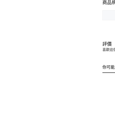
商品
評價
喜歡這
你可能