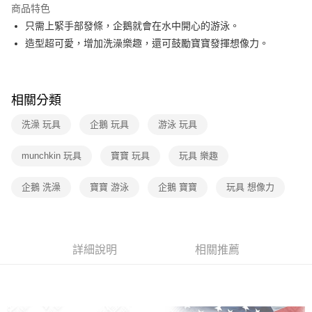
商品特色
3 期 0 利率 每期
NT$62
21家銀行
只需上緊手部發條，企鵝就會在水中開心的游泳。
6 期 0 利率 每期
NT$31
21家銀行
合作金庫商業銀行
第一商業銀行
造型超可愛，增加洗澡樂趣，還可鼓勵寶寶發揮想像力。
華南商業銀行
彰化商業銀行
12 期 0 利率 每期
NT$15
21家銀行
合作金庫商業銀行
第一商業銀行
上海商業儲蓄銀行
台北富邦商業銀行
華南商業銀行
彰化商業銀行
合作金庫商業銀行
第一商業銀行
數位禮券
國泰世華商業銀行
兆豐國際商業銀行
上海商業儲蓄銀行
台北富邦商業銀行
華南商業銀行
彰化商業銀行
相關分類
臺灣中小企業銀行
台中商業銀行
國泰世華商業銀行
兆豐國際商業銀行
LINE Pay
上海商業儲蓄銀行
台北富邦商業銀行
匯豐（台灣）商業銀行
華泰商業銀行
臺灣中小企業銀行
台中商業銀行
洗澡 玩具
企鵝 玩具
游泳 玩具
國泰世華商業銀行
兆豐國際商業銀行
聯邦商業銀行
遠東國際商業銀行
匯豐（台灣）商業銀行
華泰商業銀行
Apple Pay
臺灣中小企業銀行
台中商業銀行
元大商業銀行
永豐商業銀行
聯邦商業銀行
遠東國際商業銀行
匯豐（台灣）商業銀行
華泰商業銀行
munchkin 玩具
寶寶 玩具
玩具 樂趣
玉山商業銀行
星展（台灣）商業銀行
街口支付
元大商業銀行
永豐商業銀行
聯邦商業銀行
遠東國際商業銀行
台新國際商業銀行
中國信託商業銀行
玉山商業銀行
星展（台灣）商業銀行
元大商業銀行
永豐商業銀行
企鵝 洗澡
寶寶 游泳
企鵝 寶寶
玩具 想像力
台灣樂天信用卡公司
悠遊付
台新國際商業銀行
中國信託商業銀行
玉山商業銀行
星展（台灣）商業銀行
台灣樂天信用卡公司
台新國際商業銀行
中國信託商業銀行
Google Pay
台灣樂天信用卡公司
運送方式
詳細說明
相關推薦
廠商自送宅配免運
免運費