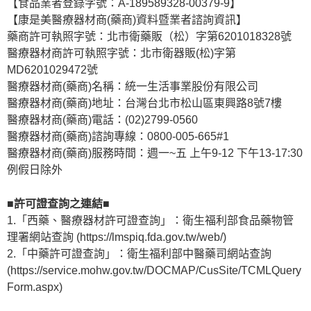
【食品業者登錄字號：A-189589328-00379-9】
【康是美醫療器材商(藥商)資料暨業者諮詢資訊】
藥商許可執照字號：北市衛藥販（松）字第6201018328號
醫療器材商許可執照字號：北市衛器販(松)字第
MD6201029472號
醫療器材商(藥商)名稱：統一生活事業股份有限公司
醫療器材商(藥商)地址：台灣台北市松山區東興路8號7樓
醫療器材商(藥商)電話：(02)2799-0560
醫療器材商(藥商)諮詢專線：0800-005-665#1
醫療器材商(藥商)服務時間：週一~五 上午9-12 下午13-17:30
例假日除外
■許可證查詢之連結■
1.「西藥、醫療器材許可證查詢」：衛生福利部食品藥物管
理署網站查詢 (https://lmspiq.fda.gov.tw/web/)
2.「中藥許可證查詢」：衛生福利部中醫藥司網站查詢
(https://service.mohw.gov.tw/DOCMAP/CusSite/TCMLQuery
Form.aspx)