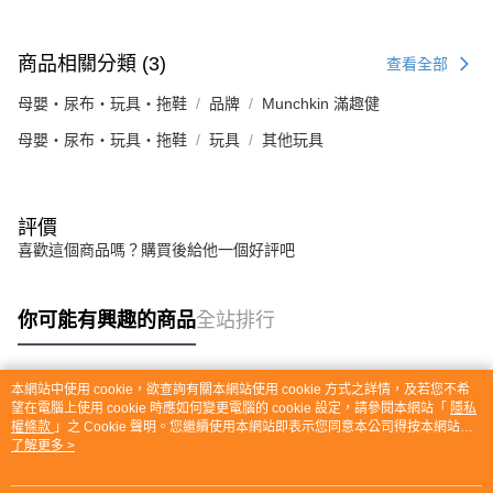
商品相關分類 (3)
查看全部
母嬰・尿布・玩具・拖鞋
品牌
Munchkin 滿趣健
母嬰・尿布・玩具・拖鞋
玩具
其他玩具
評價
喜歡這個商品嗎？購買後給他一個好評吧
你可能有興趣的商品
全站排行
本網站中使用 cookie，欲查詢有關本網站使用 cookie 方式之詳情，及若您不希
熱門標籤
望在電腦上使用 cookie 時應如何變更電腦的 cookie 設定，請參閱本網站「
隱私
權條款
」之 Cookie 聲明。您繼續使用本網站即表示您同意本公司得按本網站使
用條款之 Cookie 聲明使用 cookie。
了解更多 >