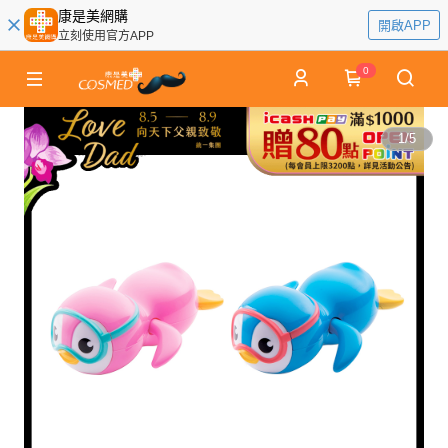
康是美網購
開啟APP
立刻使用官方APP
0
1
/
5