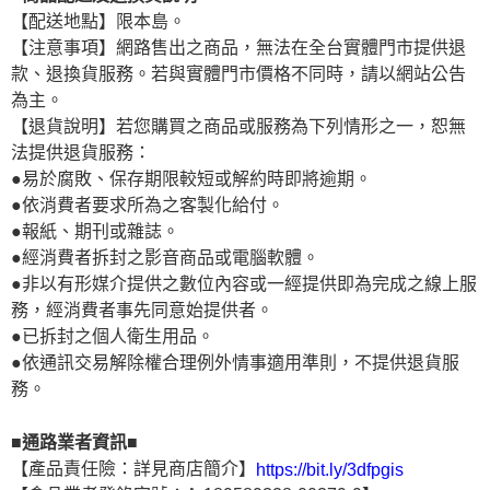
【配送地點】限本島。
【注意事項】網路售出之商品，無法在全台實體門市提供退
款、退換貨服務。若與實體門市價格不同時，請以網站公告
為主。
【退貨說明】若您購買之商品或服務為下列情形之一，恕無
法提供退貨服務：
●易於腐敗、保存期限較短或解約時即將逾期。
●依消費者要求所為之客製化給付。
●報紙、期刊或雜誌。
●經消費者拆封之影音商品或電腦軟體。
●非以有形媒介提供之數位內容或一經提供即為完成之線上服
務，經消費者事先同意始提供者。
●已拆封之個人衛生用品。
●依通訊交易解除權合理例外情事適用準則，不提供退貨服
務。
■通路業者資訊■
【產品責任險：詳見商店簡介】
https://bit.ly/3dfpgis