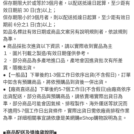
保存期限大於或等於3個月者，以配送抵達日起算，至少距有
效日期前 30 日(含)以上；
保存期限小於3個月者，則以配送抵達日起算，至少距有效日
期前 6分之1 日(含)以上；
如品名標註有效日期或商品文案另有說明規則者，依該規則
為準。
● 商品採批次進貨以下資訊，請以實際收到實品為主
１．圖片刊載之製造/有效日期僅供參考。
２．部分商品為多產地進口品，產地會因進貨批次有所差
異，隨機出貨。
●【一般品】下單後約1-3個工作日依序出貨(不含假日)，訂單
中如含有預購商品，將依預購品到貨後一併出貨。
●【廠商直送品】下單後約5-7個工作日(不含假日)由廠商依序
出貨配送，部分商品與預購商品，請依賣場實際出貨日為
準，部分商品可能會因氣候、排程製作、海外運送等狀況而
不適用5-7個工作日出貨條件，實際出貨日需依廠商排程作業
為準，詳細相關事宜請依康是美網購eShop購物說明為主。
■商品配送及退換貨說明■