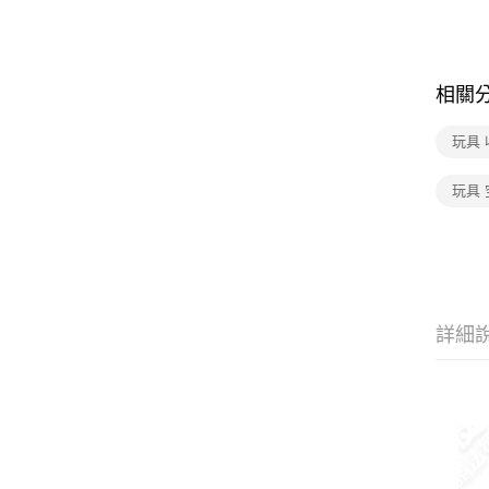
相關
玩具
玩具 
詳細