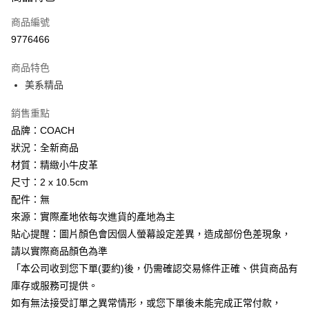
icash Pay
商品編號
信用卡一次付款
9776466
信用卡分期付款
商品特色
3 期 0 利率 每期
NT$489
21家銀行
美系精品
6 期 0 利率 每期
NT$244
21家銀行
合作金庫商業銀行
第一商業銀行
銷售重點
華南商業銀行
彰化商業銀行
12 期 0 利率 每期
NT$122
21家銀行
合作金庫商業銀行
第一商業銀行
上海商業儲蓄銀行
台北富邦商業銀行
品牌：COACH
華南商業銀行
彰化商業銀行
合作金庫商業銀行
第一商業銀行
數位禮券
國泰世華商業銀行
兆豐國際商業銀行
狀況：全新商品
上海商業儲蓄銀行
台北富邦商業銀行
華南商業銀行
彰化商業銀行
臺灣中小企業銀行
台中商業銀行
國泰世華商業銀行
兆豐國際商業銀行
材質：精緻小牛皮革
LINE Pay
上海商業儲蓄銀行
台北富邦商業銀行
匯豐（台灣）商業銀行
華泰商業銀行
臺灣中小企業銀行
台中商業銀行
尺寸：2 x 10.5cm
國泰世華商業銀行
兆豐國際商業銀行
聯邦商業銀行
遠東國際商業銀行
匯豐（台灣）商業銀行
華泰商業銀行
Apple Pay
臺灣中小企業銀行
台中商業銀行
配件：無
元大商業銀行
永豐商業銀行
聯邦商業銀行
遠東國際商業銀行
匯豐（台灣）商業銀行
華泰商業銀行
來源：實際產地依每次進貨的產地為主
玉山商業銀行
星展（台灣）商業銀行
街口支付
元大商業銀行
永豐商業銀行
聯邦商業銀行
遠東國際商業銀行
台新國際商業銀行
中國信託商業銀行
貼心提醒：圖片顏色會因個人螢幕設定差異，造成部份色差現象，
玉山商業銀行
星展（台灣）商業銀行
元大商業銀行
永豐商業銀行
台灣樂天信用卡公司
悠遊付
請以實際商品顏色為準
台新國際商業銀行
中國信託商業銀行
玉山商業銀行
星展（台灣）商業銀行
台灣樂天信用卡公司
「本公司收到您下單(要約)後，仍需確認交易條件正確、供貨商品有
台新國際商業銀行
中國信託商業銀行
Google Pay
庫存或服務可提供。
台灣樂天信用卡公司
如有無法接受訂單之異常情形，或您下單後未能完成正常付款，
運送方式