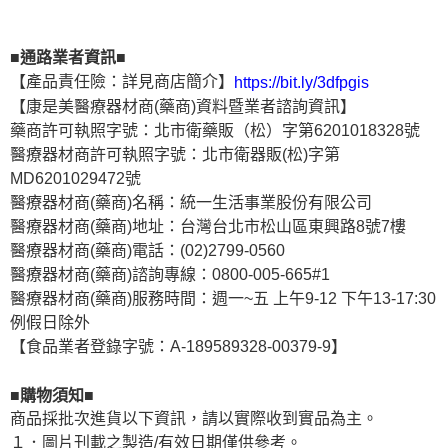
■通路業者資訊■
【產品責任險：詳見商店簡介】
https://bit.ly/3dfpgis
【康是美醫療器材商(藥商)資料暨業者諮詢資訊】
藥商許可執照字號：北市衛藥販（松）字第6201018328號
醫療器材商許可執照字號：北市衛器販(松)字第
MD6201029472號
醫療器材商(藥商)名稱：統一生活事業股份有限公司
醫療器材商(藥商)地址：台灣台北市松山區東興路8號7樓
醫療器材商(藥商)電話：(02)2799-0560
醫療器材商(藥商)諮詢專線：0800-005-665#1
醫療器材商(藥商)服務時間：週一~五 上午9-12 下午13-17:30
例假日除外
【食品業者登錄字號：A-189589328-00379-9】
■購物須知■
商品採批次進貨以下資訊，請以實際收到實品為主。
１．圖片刊載之製造/有效日期僅供參考。