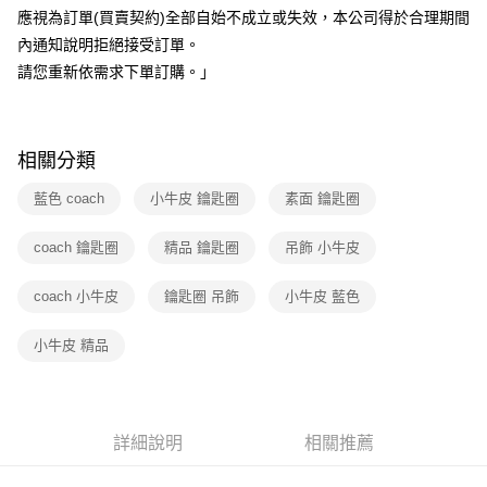
應視為訂單(買賣契約)全部自始不成立或失效，本公司得於合理期間
廠商自送宅配免運
內通知說明拒絕接受訂單。
免運費
請您重新依需求下單訂購。」
相關分類
藍色 coach
小牛皮 鑰匙圈
素面 鑰匙圈
coach 鑰匙圈
精品 鑰匙圈
吊飾 小牛皮
coach 小牛皮
鑰匙圈 吊飾
小牛皮 藍色
小牛皮 精品
詳細說明
相關推薦