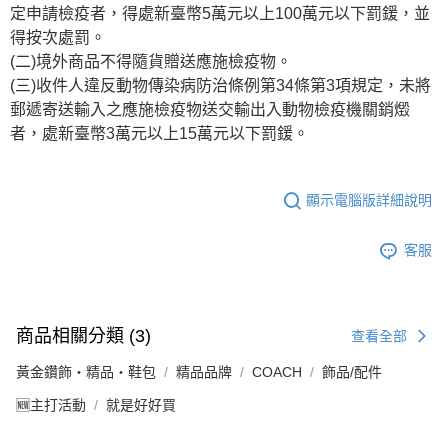
定申請檢疫者，得處新臺幣5萬元以上100萬元以下罰鍰，並
得按次處罰。
(二)境外商品不得隨貨贈送應施檢疫物。
(三)收件人違反動物傳染病防治條例第34條第3項規定，未將
郵遞寄送輸入之應施檢疫物送交輸出入動物檢疫機關銷燬
者，處新臺幣3萬元以上15萬元以下罰鍰。
顯示電腦版詳細說明
客服
商品相關分類 (3)
查看全部
黃金鑽飾・精品・鞋包
精品品牌
COACH
飾品/配件
🆕主打活動
就是好好買