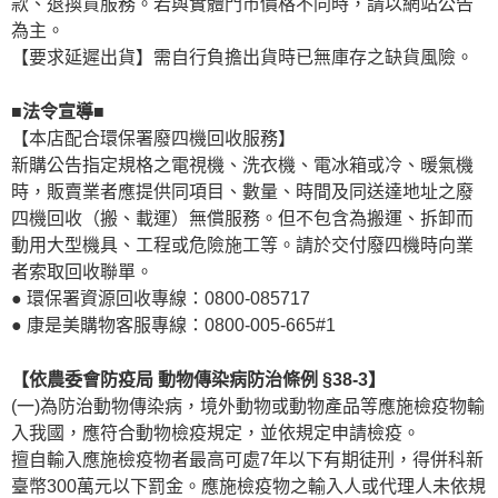
款、退換貨服務。若與實體門市價格不同時，請以網站公告
為主。
【要求延遲出貨】需自行負擔出貨時已無庫存之缺貨風險。
■法令宣導■
【本店配合環保署廢四機回收服務】
新購公告指定規格之電視機、洗衣機、電冰箱或冷、暖氣機
時，販賣業者應提供同項目、數量、時間及同送達地址之廢
四機回收（搬、載運）無償服務。但不包含為搬運、拆卸而
動用大型機具、工程或危險施工等。請於交付廢四機時向業
者索取回收聯單。
● 環保署資源回收專線：0800-085717
● 康是美購物客服專線：0800-005-665#1
【依農委會防疫局 動物傳染病防治條例 §38-3】
(一)為防治動物傳染病，境外動物或動物產品等應施檢疫物輸
入我國，應符合動物檢疫規定，並依規定申請檢疫。
擅自輸入應施檢疫物者最高可處7年以下有期徒刑，得併科新
臺幣300萬元以下罰金。應施檢疫物之輸入人或代理人未依規