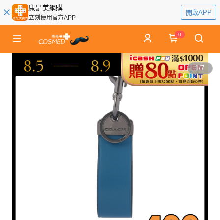
康是美網購
開啟APP
立刻使用官方APP
0
1
/
7