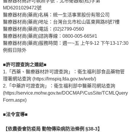
醫療器材商許可執照字號：北市衛器販(松)字第
MD6201029472號
醫療器材商(藥商)名稱：統一生活事業股份有限公司
醫療器材商(藥商)地址：台灣台北市松山區東興路8號7樓
醫療器材商(藥商)電話：(02)2799-0560
醫療器材商(藥商)諮詢專線：0800-005-665#1
醫療器材商(藥商)服務時間：週一~五 上午9-12 下午13-17:30
例假日除外
■許可證查詢之連結■
1.「西藥、醫療器材許可證查詢」：衛生福利部食品藥物管
理署網站查詢 (https://lmspiq.fda.gov.tw/web/)
2.「中藥許可證查詢」：衛生福利部中醫藥司網站查詢
(https://service.mohw.gov.tw/DOCMAP/CusSite/TCMLQuery
Form.aspx)
■法令宣導■
【依農委會防疫局 動物傳染病防治條例 §38-3】