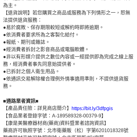
為主。
【退貨說明】若您購買之商品或服務為下列情形之一，恕無
法提供退貨服務：
●易於腐敗、保存期限較短或解約時即將逾期。
●依消費者要求所為之客製化給付。
●報紙、期刊或雜誌。
●經消費者拆封之影音商品或電腦軟體。
●非以有形媒介提供之數位內容或一經提供即為完成之線上服
務，經消費者事先同意始提供者。
●已拆封之個人衛生用品。
●依通訊交易解除權合理例外情事適用準則，不提供退貨服
務。
■通路業者資訊■
【產品責任險：詳見商店簡介】
https://bit.ly/3dfpgis
【食品業者登錄字號：A-189589328-00379-9】
【康是美醫療器材商(藥商)資料暨業者諮詢資訊】
藥商許可執照字號：北市衛藥販（松）字第6201018328號