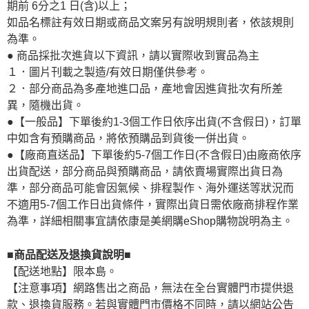
期前 6分之1 日(含)以上；
如品名標註有效日期或商品文案另有說明規則者，依該規則
為準。
● 商品採批次進貨以下資訊，請以實際收到實品為主
１．圖片刊載之製造/有效日期僅供參考。
２．部分商品為多產地進口品，產地會因進貨批次有所差
異，隨機出貨。
●【一般品】下單後約1-3個工作日依序出貨(不含假日)，訂單
中如含有預購商品，將依預購品到貨後一併出貨。
●【廠商直送品】下單後約5-7個工作日(不含假日)由廠商依序
出貨配送，部分商品與預購商品，請依賣場實際出貨日為
準，部分商品可能會因氣候、排程製作、海外運送等狀況而
不適用5-7個工作日出貨條件，實際出貨日需依廠商排程作業
為準，詳細相關事宜請依康是美網購eShop購物說明為主。
■商品配送及退換貨說明■
【配送地點】限本島。
【注意事項】網路售出之商品，無法在全台實體門市提供退
款、退換貨服務。若與實體門市價格不同時，請以網站公告