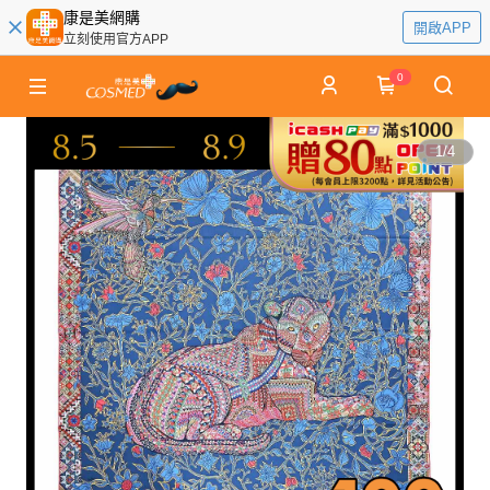
康是美網購
開啟APP
立刻使用官方APP
0
1
/
4