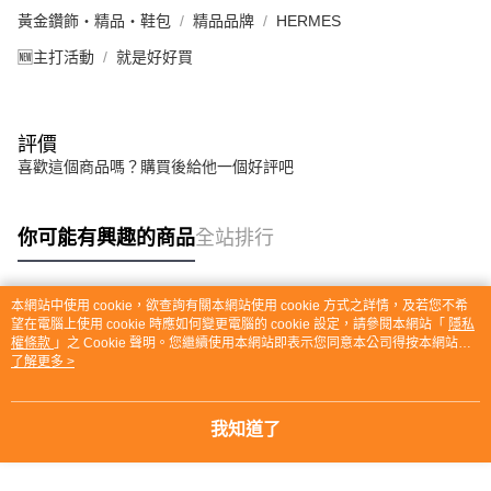
黃金鑽飾・精品・鞋包
精品品牌
HERMES
🆕主打活動
就是好好買
評價
喜歡這個商品嗎？購買後給他一個好評吧
你可能有興趣的商品
全站排行
本網站中使用 cookie，欲查詢有關本網站使用 cookie 方式之詳情，及若您不希
熱門標籤
望在電腦上使用 cookie 時應如何變更電腦的 cookie 設定，請參閱本網站「
隱私
權條款
」之 Cookie 聲明。您繼續使用本網站即表示您同意本公司得按本網站使
用條款之 Cookie 聲明使用 cookie。
了解更多 >
我知道了