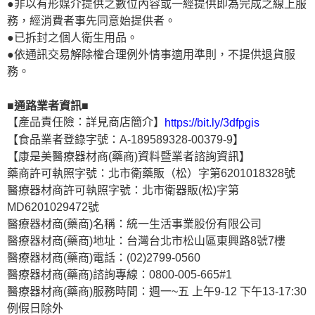
●非以有形媒介提供之數位內容或一經提供即為完成之線上服
務，經消費者事先同意始提供者。
●已拆封之個人衛生用品。
●依通訊交易解除權合理例外情事適用準則，不提供退貨服
務。
■通路業者資訊■
【產品責任險：詳見商店簡介】
https://bit.ly/3dfpgis
【食品業者登錄字號：A-189589328-00379-9】
【康是美醫療器材商(藥商)資料暨業者諮詢資訊】
藥商許可執照字號：北市衛藥販（松）字第6201018328號
醫療器材商許可執照字號：北市衛器販(松)字第
MD6201029472號
醫療器材商(藥商)名稱：統一生活事業股份有限公司
醫療器材商(藥商)地址：台灣台北市松山區東興路8號7樓
醫療器材商(藥商)電話：(02)2799-0560
醫療器材商(藥商)諮詢專線：0800-005-665#1
醫療器材商(藥商)服務時間：週一~五 上午9-12 下午13-17:30
例假日除外