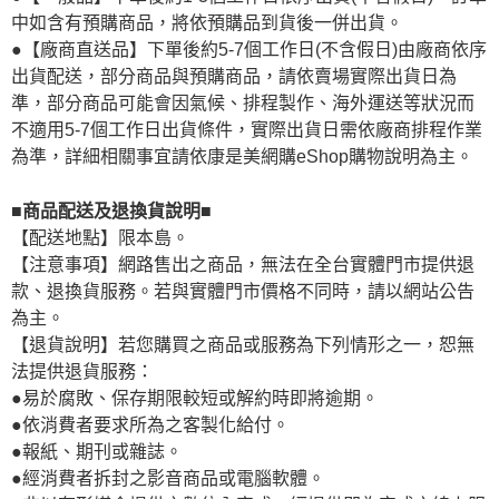
中如含有預購商品，將依預購品到貨後一併出貨。
●【廠商直送品】下單後約5-7個工作日(不含假日)由廠商依序
出貨配送，部分商品與預購商品，請依賣場實際出貨日為
準，部分商品可能會因氣候、排程製作、海外運送等狀況而
不適用5-7個工作日出貨條件，實際出貨日需依廠商排程作業
為準，詳細相關事宜請依康是美網購eShop購物說明為主。
■商品配送及退換貨說明■
【配送地點】限本島。
【注意事項】網路售出之商品，無法在全台實體門市提供退
款、退換貨服務。若與實體門市價格不同時，請以網站公告
為主。
【退貨說明】若您購買之商品或服務為下列情形之一，恕無
法提供退貨服務：
●易於腐敗、保存期限較短或解約時即將逾期。
●依消費者要求所為之客製化給付。
●報紙、期刊或雜誌。
●經消費者拆封之影音商品或電腦軟體。