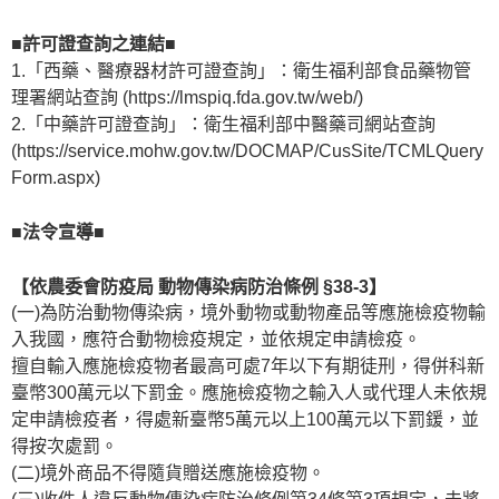
■許可證查詢之連結■
1.「西藥、醫療器材許可證查詢」：衛生福利部食品藥物管
理署網站查詢 (https://lmspiq.fda.gov.tw/web/)
2.「中藥許可證查詢」：衛生福利部中醫藥司網站查詢
(https://service.mohw.gov.tw/DOCMAP/CusSite/TCMLQuery
Form.aspx)
■法令宣導■
【依農委會防疫局 動物傳染病防治條例 §38-3】
(一)為防治動物傳染病，境外動物或動物產品等應施檢疫物輸
入我國，應符合動物檢疫規定，並依規定申請檢疫。
擅自輸入應施檢疫物者最高可處7年以下有期徒刑，得併科新
臺幣300萬元以下罰金。應施檢疫物之輸入人或代理人未依規
定申請檢疫者，得處新臺幣5萬元以上100萬元以下罰鍰，並
得按次處罰。
(二)境外商品不得隨貨贈送應施檢疫物。