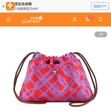
康是美網購
開啟APP
立刻使用官方APP
0
1
/
6