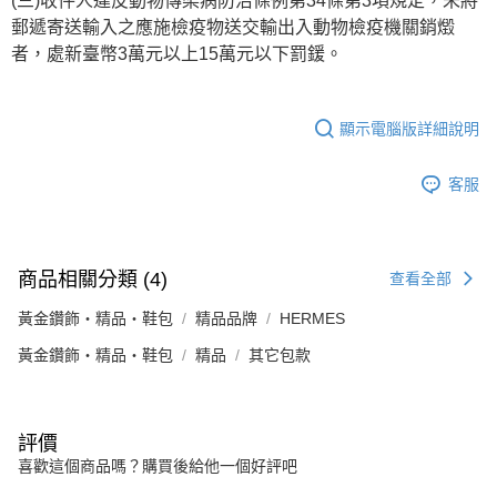
(三)收件人違反動物傳染病防治條例第34條第3項規定，未將
郵遞寄送輸入之應施檢疫物送交輸出入動物檢疫機關銷燬
者，處新臺幣3萬元以上15萬元以下罰鍰。
顯示電腦版詳細說明
客服
商品相關分類 (4)
查看全部
黃金鑽飾・精品・鞋包
精品品牌
HERMES
黃金鑽飾・精品・鞋包
精品
其它包款
評價
喜歡這個商品嗎？購買後給他一個好評吧