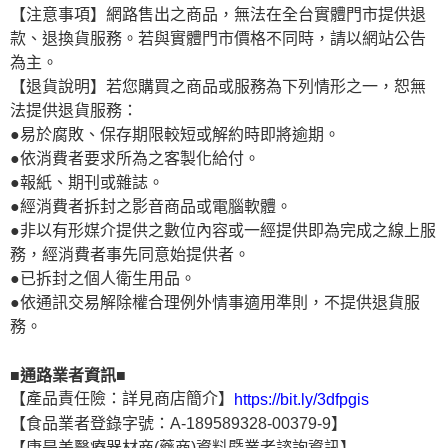
【注意事項】網路售出之商品，無法在全台實體門市提供退
款、退換貨服務。若與實體門市價格不同時，請以網站公告
為主。
【退貨說明】若您購買之商品或服務為下列情形之一，恕無
法提供退貨服務：
●易於腐敗、保存期限較短或解約時即將逾期。
●依消費者要求所為之客製化給付。
●報紙、期刊或雜誌。
●經消費者拆封之影音商品或電腦軟體。
●非以有形媒介提供之數位內容或一經提供即為完成之線上服
務，經消費者事先同意始提供者。
●已拆封之個人衛生用品。
●依通訊交易解除權合理例外情事適用準則，不提供退貨服
務。
■通路業者資訊■
【產品責任險：詳見商店簡介】
https://bit.ly/3dfpgis
【食品業者登錄字號：A-189589328-00379-9】
【康是美醫療器材商(藥商)資料暨業者諮詢資訊】