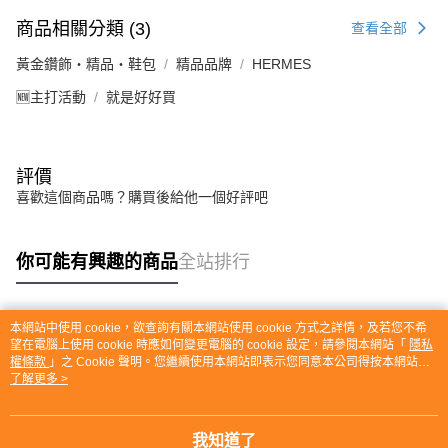
商品相關分類 (3)
查看全部
黃金鑽飾・精品・鞋包
精品品牌
HERMES
🆕主打活動
就是好好買
評價
喜歡這個商品嗎？購買後給他一個好評吧
你可能有興趣的商品
全站排行
本網站中使用 cookie，欲查詢有關本網站使用 cookie 方式之詳情，及若您不希
熱門標籤
望在電腦上使用 cookie 時應如何變更電腦的 cookie 設定，請參閱本網站「
隱私
權條款
」之 Cookie 聲明。您繼續使用本網站即表示您同意本公司得按本網站使
用條款之 Cookie 聲明使用 cookie。
了解更多 >
我知道了