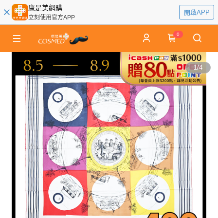
康是美網購
開啟APP
立刻使用官方APP
0
1
/
4