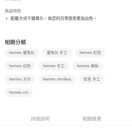
信用卡分期付款
商品特色
3 期 0 利率 每期
NT$14,600
21家銀行
配戴方式千變萬化，為您的日常造型更加出色。
6 期 0 利率 每期
NT$7,300
21家銀行
合作金庫商業銀行
第一商業銀行
華南商業銀行
彰化商業銀行
12 期 0 利率 每期
NT$3,650
21家銀行
合作金庫商業銀行
第一商業銀行
上海商業儲蓄銀行
台北富邦商業銀行
華南商業銀行
彰化商業銀行
相關分類
合作金庫商業銀行
第一商業銀行
數位禮券
國泰世華商業銀行
兆豐國際商業銀行
上海商業儲蓄銀行
台北富邦商業銀行
華南商業銀行
彰化商業銀行
臺灣中小企業銀行
台中商業銀行
國泰世華商業銀行
兆豐國際商業銀行
hermes 愛馬仕
愛馬仕 手工
hermes 紅色
LINE Pay
上海商業儲蓄銀行
台北富邦商業銀行
匯豐（台灣）商業銀行
華泰商業銀行
臺灣中小企業銀行
台中商業銀行
國泰世華商業銀行
兆豐國際商業銀行
聯邦商業銀行
遠東國際商業銀行
匯豐（台灣）商業銀行
華泰商業銀行
Apple Pay
hermes 白色
hermes 手工
hermes 真絲
臺灣中小企業銀行
台中商業銀行
元大商業銀行
永豐商業銀行
聯邦商業銀行
遠東國際商業銀行
匯豐（台灣）商業銀行
華泰商業銀行
玉山商業銀行
星展（台灣）商業銀行
街口支付
元大商業銀行
永豐商業銀行
hermes 方巾
聯邦商業銀行
hermes omnibus
遠東國際商業銀行
紅色 手工
台新國際商業銀行
中國信託商業銀行
玉山商業銀行
星展（台灣）商業銀行
元大商業銀行
永豐商業銀行
台灣樂天信用卡公司
悠遊付
台新國際商業銀行
中國信託商業銀行
玉山商業銀行
星展（台灣）商業銀行
hermes cm
台灣樂天信用卡公司
台新國際商業銀行
中國信託商業銀行
Google Pay
台灣樂天信用卡公司
運送方式
詳細說明
相關推薦
廠商自送宅配免運
免運費