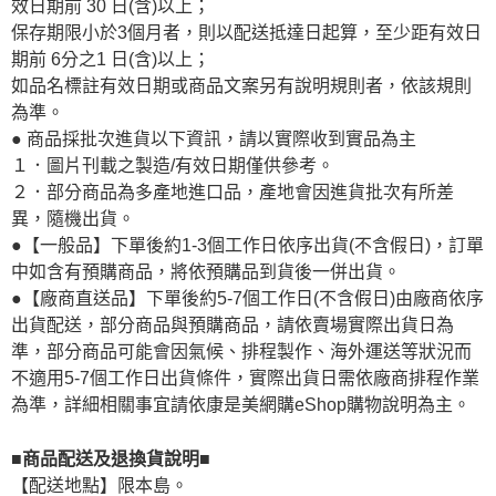
效日期前 30 日(含)以上；
保存期限小於3個月者，則以配送抵達日起算，至少距有效日
期前 6分之1 日(含)以上；
如品名標註有效日期或商品文案另有說明規則者，依該規則
為準。
● 商品採批次進貨以下資訊，請以實際收到實品為主
１．圖片刊載之製造/有效日期僅供參考。
２．部分商品為多產地進口品，產地會因進貨批次有所差
異，隨機出貨。
●【一般品】下單後約1-3個工作日依序出貨(不含假日)，訂單
中如含有預購商品，將依預購品到貨後一併出貨。
●【廠商直送品】下單後約5-7個工作日(不含假日)由廠商依序
出貨配送，部分商品與預購商品，請依賣場實際出貨日為
準，部分商品可能會因氣候、排程製作、海外運送等狀況而
不適用5-7個工作日出貨條件，實際出貨日需依廠商排程作業
為準，詳細相關事宜請依康是美網購eShop購物說明為主。
■商品配送及退換貨說明■
【配送地點】限本島。