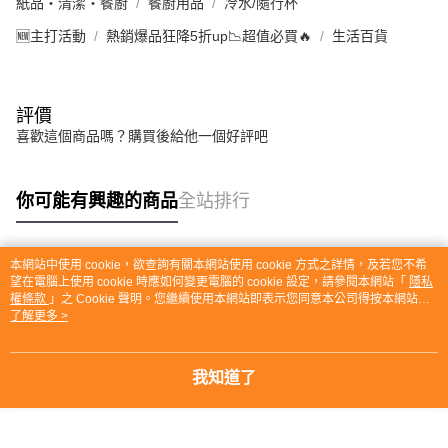
紙品・清潔・餐廚
餐廚用品
冷水/隨行杯
🆕主打活動
熱銷爆品狂降5折up📉超值必買🔥
生活百貨
評價
喜歡這個商品嗎？購買後給他一個好評吧
你可能有興趣的商品
全站排行
本網站中使用 cookie，欲查詢有關本網站使用 cookie 方式之詳情，及若您不希
熱門標籤
望在電腦上使用 cookie 時應如何變更電腦的 cookie 設定，請參閱本網站「
隱私
權條款
」之 Cookie 聲明。您繼續使用本網站即表示您同意本公司得按本網站使
用條款之 Cookie 聲明使用 cookie。
了解更多 >
我知道了