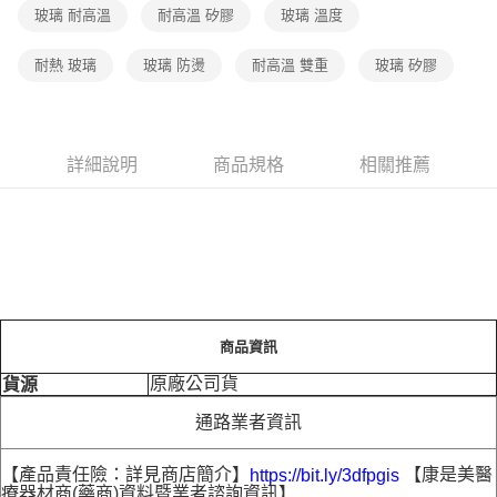
每筆NT$70，滿NT$399(含以上)免運費
玻璃 耐高溫
耐高溫 矽膠
玻璃 溫度
宅配-下單後3-5個工作天配送(不含預購品)，箱購品分箱出貨
耐熱 玻璃
玻璃 防燙
耐高溫 雙重
玻璃 矽膠
每筆NT$100，滿NT$799(含以上)免運費
詳細說明
商品規格
相關推薦
商品資訊
原廠公司貨
貨源
通路業者資訊
【產品責任險：詳見商店簡介】
【康是美醫
https://bit.ly/3dfpgis
療器材商(藥商)資料暨業者諮詢資訊】