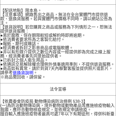
【配送地點】限本島。
【注意事項】網路售出之商品，無法在全台實體門市提供退
款、退換貨服務。若與實體門市價格不同時，請以網站公告為
主。
【退貨說明】若您購買之商品或服務為下列情形之一，恕無法
提供退貨服務：
●易於腐敗、保存期限較短或解約時即將逾期。
●依消費者要求所為之客製化給付。
●報紙、期刊或雜誌。
●經消費者拆封之影音商品或電腦軟體。
●非以有形媒介提供之數位內容或一經提供即為完成之線上服
務，經消費者事先同意始提供者。
●已拆封之個人衛生用品。
●依通訊交易解除權合理例外情事適用準則，不提供退貨服務。
●商品如有異常，請於到貨7天內聯繫客服並提供照片或影片，
請參考
。
退換貨說明
※商品需回收，請保留。
法令宣導
【依農委會防疫局 動物傳染病防治條例 §38-3】
(一)為防治動物傳染病，境外動物或動物產品等應施檢疫物輸入
我國，應符合動物檢疫規定，並依規定申請檢疫。
擅自輸入應施檢疫物者最高可處7年以下有期徒刑，得併科新臺