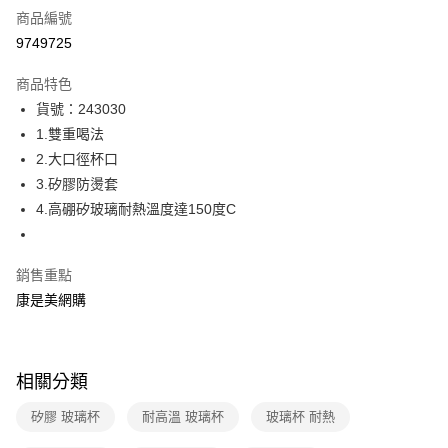
商品編號
信用卡一次付款
9749725
數位禮券
商品特色
超商取貨付款
貨號：243030
1.雙重喝法
LINE Pay
2.大口徑杯口
Apple Pay
3.矽膠防燙套
4.高硼矽玻璃耐熱溫度達150度C
街口支付
悠遊付
銷售重點
Google Pay
康是美網購
運送方式
超商取貨付款(下單後3-5個工作天配送)
相關分類
每筆NT$70，滿NT$399(含以上)免運費
矽膠 玻璃杯
耐高溫 玻璃杯
玻璃杯 耐熱
付款後7-11取貨(下單後3-5個工作天配送)