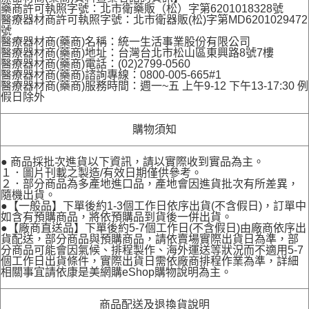
藥商許可執照字號：北市衛藥販（松）字第6201018328號
醫療器材商許可執照字號：北市衛器販(松)字第MD6201029472
號
醫療器材商(藥商)名稱：統一生活事業股份有限公司
醫療器材商(藥商)地址：台灣台北市松山區東興路8號7樓
醫療器材商(藥商)電話：(02)2799-0560
醫療器材商(藥商)諮詢專線：0800-005-665#1
醫療器材商(藥商)服務時間：週一~五 上午9-12 下午13-17:30 例
假日除外
購物須知
● 商品採批次進貨以下資訊，請以實際收到實品為主。
１．圖片刊載之製造/有效日期僅供參考。
２．部分商品為多產地進口品，產地會因進貨批次有所差異，
隨機出貨。
●【一般品】下單後約1-3個工作日依序出貨(不含假日)，訂單中
如含有預購商品，將依預購品到貨後一併出貨。
●【廠商直送品】下單後約5-7個工作日(不含假日)由廠商依序出
貨配送，部分商品與預購商品，請依賣場實際出貨日為準，部
分商品可能會因氣候、排程製作、海外運送等狀況而不適用5-7
個工作日出貨條件，實際出貨日需依廠商排程作業為準，詳細
相關事宜請依康是美網購eShop購物說明為主。
商品配送及退換貨說明