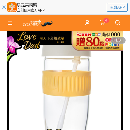
康是美網購
開啟APP
立刻使用官方APP
0
1
/
3