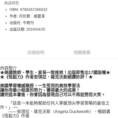
商品特色
LINE Pay
ISBN: 9786267266632
作者: 丹尼爾．威靈漢
Apple Pay
出版社: 今周刊
街口支付
出版日期: 2024/04/25
悠遊付
Google Pay
詳細說明
相關推薦
運送方式
內容簡介
博客來商品配送方式
★美國教師、學生、家長一致推崇！出版即售出17國版權★
每筆NT$80，滿NT$1,000(含以上)免運費
★《恆毅力》作者安琪拉．達克沃斯絕讚好評！★
美國學習權威親授，一生受用的高效學習法
讓你用最小程度的努力，獲得最大的成果！
讀完這本書後，你會因為發現自己可以不再徒勞而大笑。
「這是一本能夠幫助任何人掌握頂尖學習策略的最佳之
作。」¬¬
——安琪拉．達克沃斯（Angela Duckworth），暢銷書
《恆毅力》作者