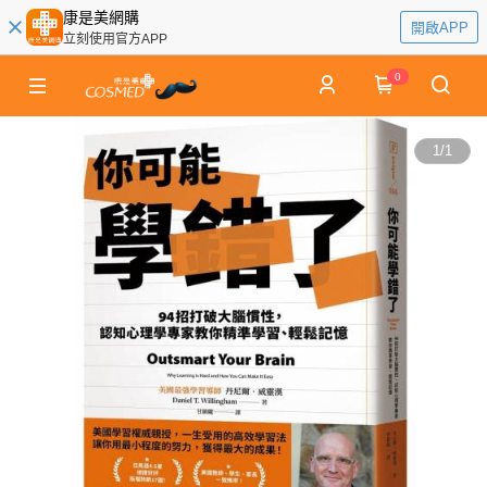
康是美網購
開啟APP
立刻使用官方APP
0
1
/
1