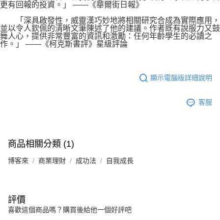
更有回報的投資。」 ——《華爾街日報》
「深具啟發性，威靈漢巧妙地將相關研究合成為實際應用，
並以令人欽佩的清晰文筆陳述了他的建議。作者既有說服力又鼓
舞人心，提供非常豐富的資訊和激勵：任何年齡學生的必讀之
作。」 ——《柯克斯書評》星級評論
顯示電腦版詳細說明
客服
商品相關分類 (1)
博客來
商業理財
成功法
自我成長
評價
喜歡這個商品嗎？購買後給他一個好評吧