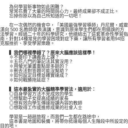
為何學習新事物如此困難？
常常花費了大量的時間與心力，最終成果卻不成正比。
忘掉你原以為自己所知道的一切吧！
在一次偶然的機會中，「美國最強學習導師」丹尼爾‧威靈
漢向 500 名教師發表演講，意識到原來學生們都在用錯誤的方
法學習。經過二十年的科學研究，他總結出了這套革命性學習指
南，針對14種常見的學習困境對症下藥，讓所有學習者用94招
克服挫折、享受學習樂趣。
▍我們哪裡學錯了？原來大腦應該這樣學！
✽不要印下講義去上課？
✽五花八門的筆記法其實沒用？
✽用螢光筆畫重點是多餘的？
✽刪去法對答題可能沒幫助？
✽如何設定目標並確實達成？
✽如何戰勝拖延症？
▍這本最紮實的大腦精準學習法，適用於：
◎自身學習方法不見成效的學生
◎想幫助子女提高成績的家長
◎想有效向學生傳達授課內容的教師
◎想取得工作或進修成果的社會人士
學習是一趟趟旅程，而我們一生都在路途中，
這本書是地圖和裝備，將帶你抵達每個人生階段中所設定的
目的地。