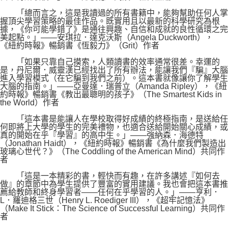
「總而言之，這是我讀過的所有書籍中，能夠幫助任何人掌
握頂尖學習策略的最佳作品。既實用且以最新的科學研究為根
據，《你可能學錯了》是通往興趣、自信和成就的良性循環之完
美起點。」——安琪拉．達克沃斯（Angela Duckworth），
《紐約時報》暢銷書《恆毅力》（Grit）作者
「如果只靠自己摸索，人類讀書的效率通常很差。幸運的
是，丹尼爾．威靈漢已經找出了所有辦法，能讓我們『騙』大腦
進入學習模式（在它騙到我們之前）。這本書就像讓你了解學生
大腦的指南。」——亞曼達．瑞普立（Amanda Ripley），《紐
約時報》暢銷書《教出最聰明的孩子》（The Smartest Kids in
the World）作者
「這本書是能讓人在學校取得好成績的終極指南，是送給任
何即將上大學的學生的完美禮物，也適合送給開始關心成績，或
真的開始在乎『學習』的高中生。」——強納森．海德特
（Jonathan Haidt），《紐約時報》暢銷書《為什麼我們製造出
玻璃心世代？》（The Coddling of the American Mind）共同作
者
「這是一本精彩的書，輕快而有趣，在許多講述『如何去
做』的章節中為學生提供了豐富的實用建議。我也會把這本書推
薦給教師和終身學習者——任何在乎學習的人。」——亨利．
L．羅迪格三世（Henry L. Roediger III），《超牢記憶法》
（Make It Stick：The Science of Successful Learning）共同作
者