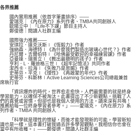
各界推薦
國內實用推薦（依首字筆畫排序）——
愛瑞克｜《內在原力》系列作者、TMBA共同創辦人
歐陽立中｜「Life不下課」節目主持人
鄭俊德｜閱讀人社群主編
國際強力推薦——
安琪拉．達克沃斯∣《恆毅力》作者
強納森．海德特∣《為什麼我們製造出玻璃心世代？》作者
丹尼爾・吉爾伯特∣《哈佛最受歡迎的幸福練習課》作者
亞曼達．瑞普立∣《教出最聰明的孩子》作者
亨利．L．羅迪格三世∣《超牢記憶法》共同作者
潔西卡．拉海∣《失敗乃是恩賜》作者
史蒂芬・平克∣《理性》《再啟蒙的年代》作者
史蒂芬．科斯林∣Active Learning Sciences公司總裁兼首
席執行官
「資訊爆炸的時代，世界愈走愈快，人們最需要的就是終身
學習能力，以確保不被淘汰。此書提出了不少新觀點，挑戰了人
們的直覺或習慣，但卻也是我個人使用的方法，讀來深有共鳴！
推薦給每一位終身學習者參考。」——愛瑞克，《內在原力》系
列作者、TMBA 共同創辦人
「科學就是理性的懷疑，而後才能發現新的可能，學習新知
識也是一樣，這本書打破我過去許多學習觀點，我相信你也會在
當中有所收穫。」——鄭俊德，閱讀人社群主編