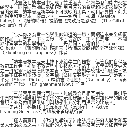
「威靈漢在這本書中完成了雙重職責：他將學習的能力交還
給學生，同時向教師展示如何利用最有效的系統和技術來促進學
習的效率。這本書是新學年不可或缺的工具，就和計算機、削尖
的鉛筆和筆記本一樣重要。」——潔西卡．拉海（Jessica
Lahey），《紐約時報》暢銷書《失敗乃是恩賜》（The Gift of
Failure）作者
「忘掉你以為當一名學生該知道的一切，閱讀這本完全顛覆
的作品！這是第一本、最後一本、最好的一本，也是唯一一本關
於課堂學習的科學指南。」——丹尼爾・吉爾伯特（Daniel
Gilbert），《紐約時報》暢銷書《哈佛最受歡迎的幸福練習課》
（Stumbling on Happiness）作者
「這本書根本是天上掉下來給學生的禮物！儘管我們自稱是
教育工作者，卻從不教這些重要技能。多虧了世界學習科學專家
之一丹尼爾‧威靈漢的這本書，解釋了應對學校挑戰的關鍵。這
本書不僅有科學證據，文字還很清晰又有魅力。」——史蒂芬・
平克（Steven Pinker），暢銷書《理性》（Rationality）、《再
啟蒙的年代》（Enlightenment Now）作者
「三部實用書籍合而為一，無縫整合且相互補充——提供學
生有效學習和應對學校生活的提示和建議、回顧認知科學的研究
發現，並為教師提供如何幫助學生充分利用提示的建議。」
——史蒂芬．科斯林（Stephen M. Kosslyn）， Active
Learning Sciences公司總裁兼首席執行官
「迷人而實用。《你可能學錯了》應該成為任何大學生和專
業人士的必讀之書。在我們的人生中，幾乎沒有比學會如何學習