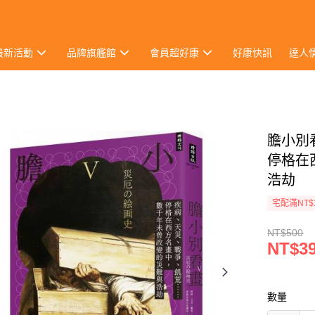
最新活動
品牌旗艦館
會員超好康
好康快訊
達人
膽小別
停格在
浩劫
宅配滿NT$
NT$500
NT$3
數量