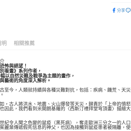
Google Pa
博客來
分享
博客來
運送方式
博客來商
說明
相關推薦
每筆NT$8
介
恐怖與絕望！
別看畫》系列作者，
0幅以自然災難及戰爭為主題的畫作，
與藝術的角度深入解析。
至今，人類就持續與各種災難對抗，包括：疾病、饑荒、天災
。
，古人將洪水、地震、火山爆發等天災，歸責於「上帝的憤怒
也因此，我們看到米開朗基羅的〈西斯汀禮拜堂穹頂畫〉描繪大
紀令人聞之色變的鼠疫（黑死病），奪走歐洲三分之一的人口
茱麗葉傳遞假死信息的神父，也因為接觸到鼠疫患者被隔離，使