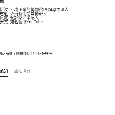
薦
汝 不務正業的博物館吧 粉專主理人
龍 敦南藝術講堂創辦人
霓 藝評家／策展人
 知名藝術YouTube
個商品嗎？購買後給他一個好評吧
熱銷
全站排行