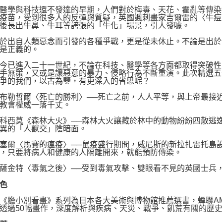
學與科技還不發達的早期，人們對於梅毒、天花、霍亂等傳染
疫苗，受到很多人的反彈與質疑，英國諷刺畫家吉爾雷的〈牛痘
後長出牛鼻、牛耳等誇張的「牛化」場景，引人發噱。
出自人類惡念而引發的各種爭戰，更是從未休止。不論是出於
是正義的。
已進入二十一世紀，不論在科技、醫學等各方面都取得突破性的
手無策，又或是讓惡意的暴力、侵略行為不斷重演。此次精選五
爭的我們，以古為鑒，有更深入的省思呢？
勒哲爾〈死亡的勝利〉──死亡之前，人人平等，與上帝最接近
教會權威一落千丈。
西莫《森林大火》──森林大火讓藏於林中的動物紛紛四散逃逸
異的「人獸交」陰暗面。
爾〈馬賽的瘟疫〉──鼠疫盛行期間，威尼斯的新拉扎雷托島設
，只要將病人和健康的人隔離開來，就能預防傳染。
金特〈毒氣之後〉──受到毒氣攻擊、雙眼看不見的英國士兵，
色
小別看畫》系列為日本各大美術與博物館推薦選書，蟬聯AM
過50幅畫作，深度解析與疾病、天災、戰爭、飢荒有關的歷