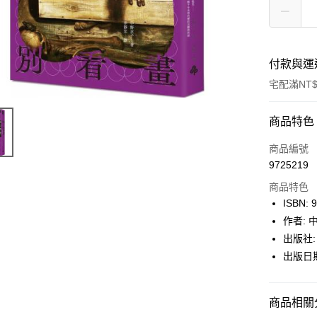
付款與運
宅配滿NT$
付款方式
商品特色
icash Pay
商品編號
9725219
信用卡一
商品特色
數位禮券
ISBN: 
作者: 
LINE Pay
出版社:
Apple Pay
出版日期:
街口支付
商品相關分
悠遊付