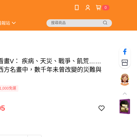
0
情報站
看畫V： 疾病、天災、戰爭、飢荒……
西方名畫中，數千年未曾改變的災難與
1,000免運
95