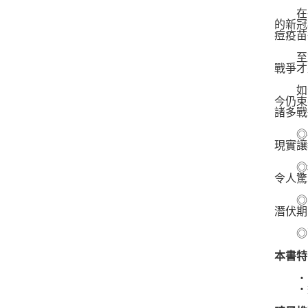
在醫
的新冠
痘疫苗
至於
戰爭才
如今
今仍束
諸多戰
◎布
現實讓
◎科
令人驚
◎塞
潛伏期
◎薩
本書特
‧《膽
‧透