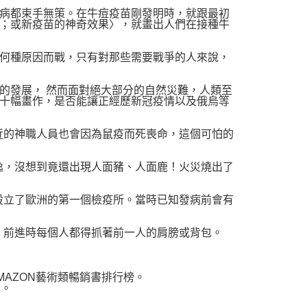
病都束手無策。在牛痘疫苗剛發明時，就跟最初
；或新疫苗的神奇效果〉，就畫出人們在接種牛
何種原因而戰，只有對那些需要戰爭的人來說，
發展， 然而面對絕大部分的自然災難，人類至
十幅畫作，是否能讓正經歷新冠疫情以及俄烏等
的神職人員也會因為鼠疫而死喪命，這個可怕的
，沒想到竟還出現人面豬、人面鹿！火災燒出了
立了歐洲的第一個檢疫所。當時已知發病前會有
前進時每個人都得抓著前一人的肩膀或背包。
AZON藝術類暢銷書排行榜。
史。