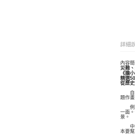
詳細
內容簡
災難、
《膽小
精選5
從歷史
自古
題作畫
例如
一面。
景。
中世
本要幫