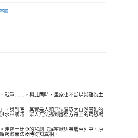
y
藝術設計
繪畫
繪畫欣賞
客服
🔺大學新鮮人書展79折起
品配送方式
0，滿NT$1,000(含以上)免運費
、戰爭……。與此同時，畫家也不斷以災難為主
」，說到底，其實是人類無法駕馭大自然嚴酷的
洪水來襲時，眾人無法逃到挪亞方舟上的驚恐場
。連莎士比亞的悲劇《羅密歐與茱麗葉》中，原
羅密歐無法及時得知真相。