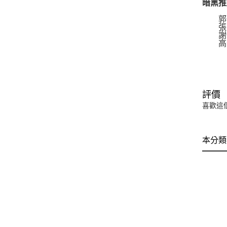
暗黑推
郭怡
張志
謝佩
高素寬
評價
喜歡這
本分類