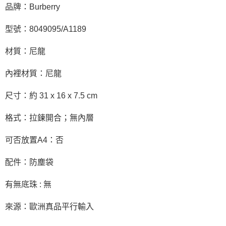
品牌：Burberry
型號：8049095/A1189
材質：尼龍
內裡材質：尼龍
尺寸：約 31 x 16 x 7.5 cm
格式：拉鍊開合；無內層
可否放置A4：否
配件：防塵袋
有無底珠 : 無
來源：歐洲真品平行輸入