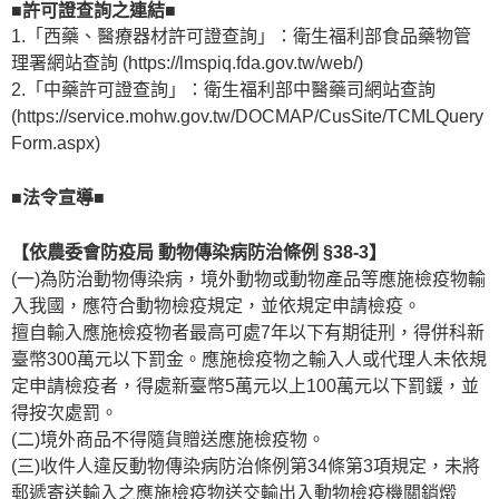
■許可證查詢之連結■
1.「西藥、醫療器材許可證查詢」：衛生福利部食品藥物管
理署網站查詢 (https://lmspiq.fda.gov.tw/web/)
2.「中藥許可證查詢」：衛生福利部中醫藥司網站查詢
(https://service.mohw.gov.tw/DOCMAP/CusSite/TCMLQuery
Form.aspx)
■法令宣導■
【依農委會防疫局 動物傳染病防治條例 §38-3】
(一)為防治動物傳染病，境外動物或動物產品等應施檢疫物輸
入我國，應符合動物檢疫規定，並依規定申請檢疫。
擅自輸入應施檢疫物者最高可處7年以下有期徒刑，得併科新
臺幣300萬元以下罰金。應施檢疫物之輸入人或代理人未依規
定申請檢疫者，得處新臺幣5萬元以上100萬元以下罰鍰，並
得按次處罰。
(二)境外商品不得隨貨贈送應施檢疫物。
(三)收件人違反動物傳染病防治條例第34條第3項規定，未將
郵遞寄送輸入之應施檢疫物送交輸出入動物檢疫機關銷燬