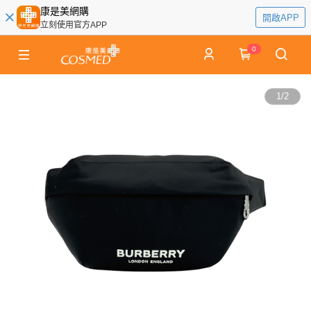
康是美網購
開啟APP
立刻使用官方APP
0
1
/
2