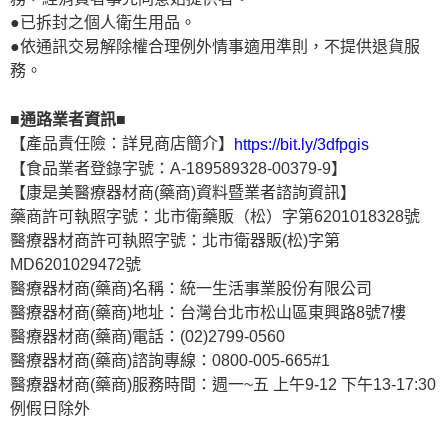
●已拆封之個人衛生用品。
●依通訊交易解除權合理例外情事適用準則，不提供退貨服
務。
■通路業者資訊■
【產品責任險：詳見商店簡介】
https://bit.ly/3dfpgis
【食品業者登錄字號：A-189589328-00379-9】
【康是美醫療器材商(藥商)資料暨業者諮詢資訊】
藥商許可執照字號：北市衛藥販（松）字第6201018328號
醫療器材商許可執照字號：北市衛器販(松)字第
MD6201029472號
醫療器材商(藥商)名稱：統一生活事業股份有限公司
醫療器材商(藥商)地址：台灣台北市松山區東興路8號7樓
醫療器材商(藥商)電話：(02)2799-0560
醫療器材商(藥商)諮詢專線：0800-005-665#1
醫療器材商(藥商)服務時間：週一~五 上午9-12 下午13-17:30
例假日除外