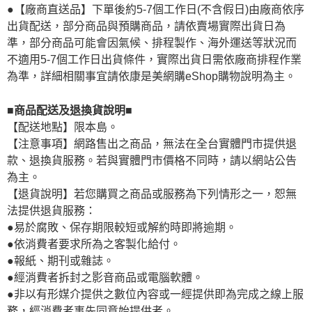
●【廠商直送品】下單後約5-7個工作日(不含假日)由廠商依序
出貨配送，部分商品與預購商品，請依賣場實際出貨日為
準，部分商品可能會因氣候、排程製作、海外運送等狀況而
不適用5-7個工作日出貨條件，實際出貨日需依廠商排程作業
為準，詳細相關事宜請依康是美網購eShop購物說明為主。
■商品配送及退換貨說明■
【配送地點】限本島。
【注意事項】網路售出之商品，無法在全台實體門市提供退
款、退換貨服務。若與實體門市價格不同時，請以網站公告
為主。
【退貨說明】若您購買之商品或服務為下列情形之一，恕無
法提供退貨服務：
●易於腐敗、保存期限較短或解約時即將逾期。
●依消費者要求所為之客製化給付。
●報紙、期刊或雜誌。
●經消費者拆封之影音商品或電腦軟體。
●非以有形媒介提供之數位內容或一經提供即為完成之線上服
務，經消費者事先同意始提供者。