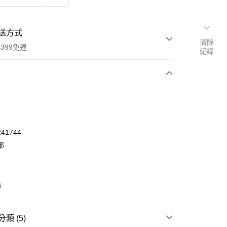
送方式
清除
399免運
紀錄
次付款
41744
部
付款
購
類 (5)