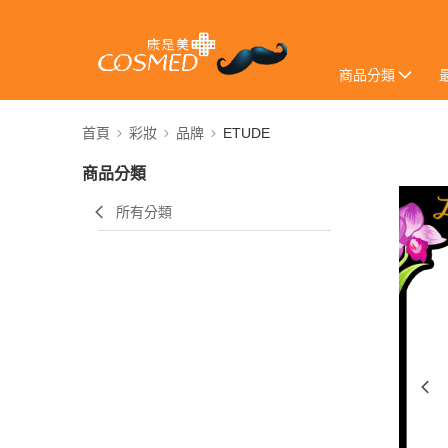
商品分類
首頁
彩妝
品牌
ETUDE
商品分類
所有分類