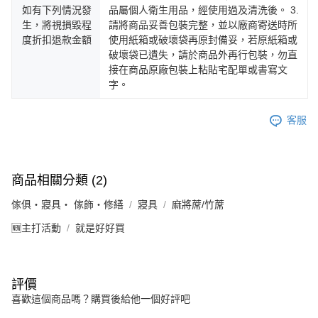
如有下列情況發
品屬個人衛生用品，經使用過及清洗後。 3.
生，將視損毀程
請將商品妥善包裝完整，並以廠商寄送時所
度折扣退款金額
使用紙箱或破壞袋再原封備妥，若原紙箱或
破壞袋已遺失，請於商品外再行包裝，勿直
接在商品原廠包裝上粘貼宅配單或書寫文
字。
客服
商品相關分類 (2)
傢俱・寢具・ 傢飾・修繕
寢具
麻將蓆/竹蓆
🆕主打活動
就是好好買
評價
喜歡這個商品嗎？購買後給他一個好評吧