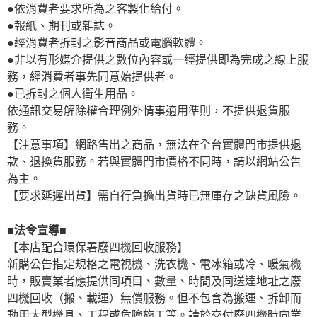
●依消費者要求所為之客製化給付。
●報紙、期刊或雜誌。
●經消費者拆封之影音商品或電腦軟體。
●非以有形媒介提供之數位內容或一經提供即為完成之線上服
務，經消費者事先同意始提供者。
●已拆封之個人衛生用品。
依通訊交易解除權合理例外情事適用準則，不提供退貨服
務。
【注意事項】網路售出之商品，無法在全台實體門市提供退
款、退換貨服務。若與實體門市價格不同時，請以網站公告
為主。
【要求延遲出貨】需自行負擔出貨時已無庫存之缺貨風險。
■法令宣導■
【本店配合環保署廢四機回收服務】
新購公告指定規格之電視機、洗衣機、電冰箱或冷、暖氣機
時，販賣業者應提供同項目、數量、時間及同送達地址之廢
四機回收（搬、載運）無償服務。但不包含為搬運、拆卸而
動用大型機具、工程或危險施工等。請於交付廢四機時向業