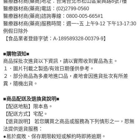
醫療器材商(藥商)地址：台灣台北市松山區東興路8號7樓
醫療器材商(藥商)電話：(02)2799-0560
醫療器材商(藥商)諮詢專線：0800-005-665#1
醫療器材商(藥商)服務時間：週一~五 上午9-12 下午13-17:30
例假日除外
【食品業者登錄字號：A-189589328-00379-9】
■購物須知■
商品採批次進貨以下資訊，請以實際收到實品為主。
１．圖片刊載之製造/有效日期僅供參考。
２．部分商品為多產地進口品，產地會因進貨批次有所差
異，隨機出貨。
■商品配送及退換貨說明■
【配送地點】限本島。
【配送方式】宅配。
【退貨說明】 若您購買之商品或服務為下列情形之一，恕無
法提供退貨服務：
●易於腐敗、保存期限較短或解約時即將逾期。