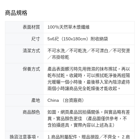
商品規格
表面材質
100％天然草木漿纖維
尺寸
5x6尺（150x180cm）附收納袋
清潔方式
不可水洗／不可乾洗／不可漂白／不可熨燙
／吊掛晾乾
保養方式
產品表面髒污時先用微濕的抹布擦拭，再以
乾布拭乾。收藏時，可以擦拭乾淨後再經陽
光暖曬一個小時後，最後移入室內陰涼處待
兩個小時讓商品完全乾燥後才能收起。
產地
China （台資廠商）
商品顏色
如圖，網頁產品因拍攝關係，與實品略有差
異，實品顏色更佳 （產品圖僅供參考，不
含拍攝道具，實際內容以上述為主）
換貨注意事項，
1.商品附屬配件、贈品損毀╱不齊全。 2.商