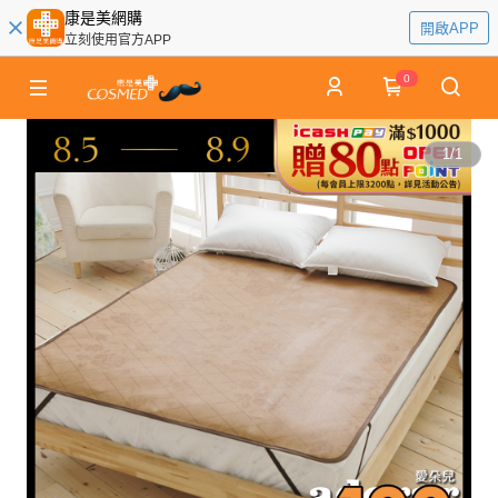
康是美網購
開啟APP
立刻使用官方APP
0
1
/
1