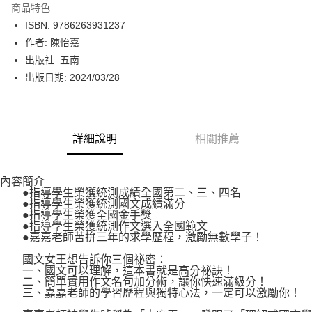
商品特色
LINE Pay
ISBN: 9786263931237
作者: 陳怡嘉
Apple Pay
出版社: 五南
街口支付
出版日期: 2024/03/28
悠遊付
Google Pay
詳細說明
相關推薦
運送方式
內容簡介
博客來商品配送方式
●指導學生榮獲統測成績全國第二、三、四名
每筆NT$80，滿NT$1,000(含以上)免運費
●指導學生榮獲統測國文成績滿分
●指導學生榮獲全國金手獎
●指導學生榮獲統測作文選入全國範文
●嘉嘉老師苦拚三年的求學歷程，激勵無數學子！
國文女王想告訴你三個祕密：
一、國文可以理解，這本書就是高分祕訣！
二、簡單實用作文名句加分術，讓你快速滿級分！
三、嘉嘉老師的學習歷程與獨特心法，一定可以激勵你！