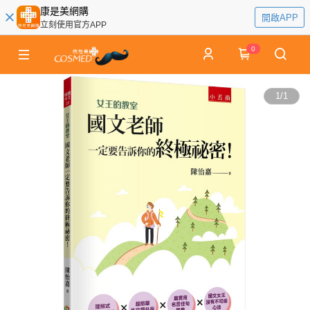
康是美網購
開啟APP
立刻使用官方APP
0
1
/
1