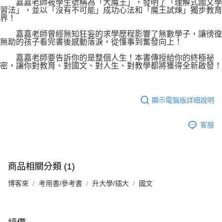
嘉嘉老師被學生號稱為「大魔王」，發明了「理解式國文學
習法」，並以「沒有不可能」成功心法和「魔王試煉」獨步教育
界！
嘉嘉老師曾經無知狂妄的求學歷程影響了無數學子，讓徬徨
無助的孩子看完書後感動落淚，從懂事到奮發向上！
嘉嘉老師要告訴你的是整個人生！本書傳授給你的終極祕
密，讓你對教育、對國文、對人生、對教學都將獲得全新啟發！
顯示電腦版詳細說明
客服
商品相關分類 (1)
博客來
考用書/參考書
升大學/插大
國文