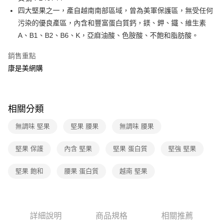
四大堅果之一，產自越南南部區域，曾為美軍保護區，無受任何
Apple Pay
污染的優良產區，內含和豐富蛋白質鈣，鎂、鉀、鐵、維生素
街口支付
A、B1、B2、B6、K，亞麻油酸、色胺酸、不飽和脂肪酸。
悠遊付
銷售重點
康是美網購
Google Pay
運送方式
相關分類
廠商自送宅配免運
免運費
無調味 堅果
堅果 腰果
無調味 腰果
堅果 保護
內含 堅果
堅果 蛋白質
堅強 堅果
堅果 飽和
腰果 蛋白質
越南 堅果
詳細說明
商品規格
相關推薦