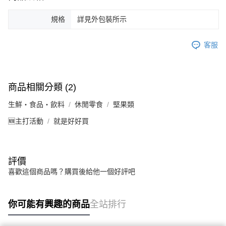
規格
詳見外包裝所示
客服
商品相關分類 (2)
生鮮・食品・飲料
休閒零食
堅果類
🆕主打活動
就是好好買
評價
喜歡這個商品嗎？購買後給他一個好評吧
你可能有興趣的商品
全站排行