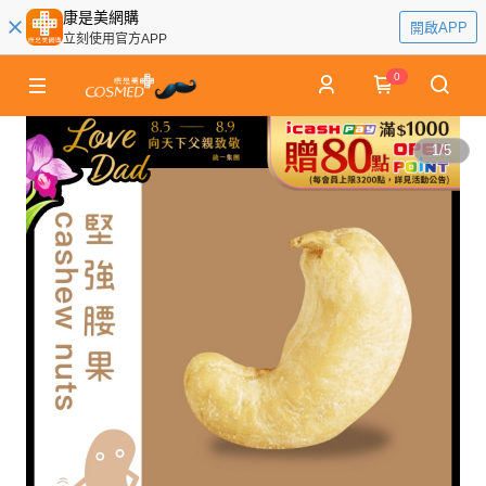
康是美網購
開啟APP
立刻使用官方APP
0
1
/
5