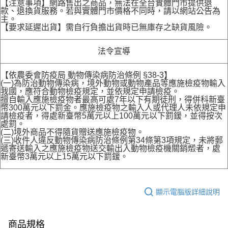
【注意事項】網路售出之商品，無法在全台實體門市提供退
款、退換貨服務。若與實體門市價格不同時，請以網站公告為
主。
【要求延遲出貨】需自行負擔出貨時已無庫存之缺貨風險。
法令宣導
【依農委會防疫局 動物傳染病防治條例 §38-3】
(一)為防治動物傳染病，境外動物或動物產品等應施檢疫物輸入
我國，應符合動物檢疫規定，並依規定申請檢疫。
擅自輸入應施檢疫物者最高可處7年以下有期徒刑，得併科新臺
幣300萬元以下罰金。應施檢疫物之輸入人或代理人未依規定申
請檢疫者，得處新臺幣5萬元以上100萬元以下罰鍰，並得按次
處罰。
(二)境外商品不得隨貨贈送應施檢疫物。
(三)收件人違反動物傳染病防治條例第34條第3項規定，未將郵
遞寄送輸入之應施檢疫物送交輸出入動物檢疫機關銷燬者，處
新臺幣3萬元以上15萬元以下罰鍰。
顯示電腦版詳細說明
商品規格