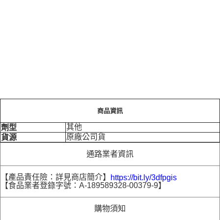
商品資訊
其他
劑型
原廠公司貨
貨源
通路業者資訊
【產品責任險：詳見商店簡介】
https://bit.ly/3dfpgis
【食品業者登錄字號：A-189589328-00379-9】
購物須知