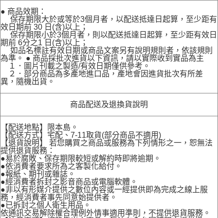
● 商品效期：
保存期限大於或等於3個月者，以配送抵達日起算，至少距有
效日期前 30 日(含)以上；
保存期限小於3個月者，則以配送抵達日起算，至少距有效日
期前 6分之1 日(含)以上；
如品名標註有效日期或商品文案另有說明規則者，依該規則
為準。 ● 商品採批次進貨以下資訊，請以實際收到實品為主
１．圖片刊載之製造/有效日期僅供參考。
２．部分商品為多產地進口品，產地會因進貨批次有所差
異，隨機出貨。
商品配送及退換貨說明
【配送地點】限本島。
【配送方式】宅配、7-11取貨(部分商品不適用)
【退貨說明】 若您購買之商品或服務為下列情形之一，恕無法
提供退貨服務：
●易於腐敗、保存期限較短或解約時即將逾期。
●依消費者要求所為之客製化給付。
●報紙、期刊或雜誌。
●經消費者拆封之影音商品或電腦軟體。
●非以有形媒介提供之數位內容或一經提供即為完成之線上服
務，經消費者事先同意始提供者。
●已拆封之個人衛生用品。
依通訊交易解除權合理例外情事適用準則，不提供退貨服務。