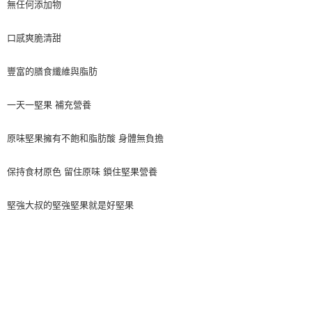
無任何添加物
口感爽脆清甜
豐富的膳食纖維與脂肪
一天一堅果 補充營養
原味堅果擁有不飽和脂肪酸 身體無負擔
保持食材原色 留住原味 鎖住堅果營養
堅強大叔的堅強堅果就是好堅果