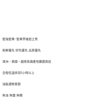
堅強堅果~堅果界後起之秀
新鮮優先 好吃優先 品質優先
澳洲，美國，越南各國產地嚴選直送
全程低溫烘培5小時以上
油脂濃郁香甜
無油 無鹽 無糖