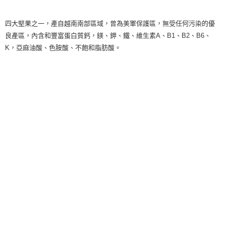
四大堅果之一，產自越南南部區域，曾為美軍保護區，無受任何污染的優
良產區，內含和豐富蛋白質鈣，鎂、鉀、鐵、維生素A、B1、B2、B6、
K，亞麻油酸、色胺酸、不飽和脂肪酸。