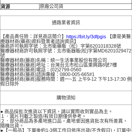
原廠公司貨
貨源
通路業者資訊
【產品責任險：詳見商店簡介】
【康是美醫
https://bit.ly/3dfpgis
療器材商(藥商)資料暨業者諮詢資訊】
藥商許可執照字號：北市衛藥販（松）字第6201018328號
醫療器材商許可執照字號：北市衛器販(松)字第MD6201029472
號
醫療器材商(藥商)名稱：統一生活事業股份有限公司
醫療器材商(藥商)地址：台灣台北市松山區東興路8號7樓
醫療器材商(藥商)電話：(02)2799-0560
醫療器材商(藥商)諮詢專線：0800-005-665#1
醫療器材商(藥商)服務時間：週一~五 上午9-12 下午13-17:30 例
假日除外
購物須知
● 商品採批次進貨以下資訊，請以實際收到實品為主。
１．圖片刊載之製造/有效日期僅供參考。
２．部分商品為多產地進口品，產地會因進貨批次有所差異，
隨機出貨。
●【一般品】下單後約1-3個工作日依序出貨(不含假日)，訂單中