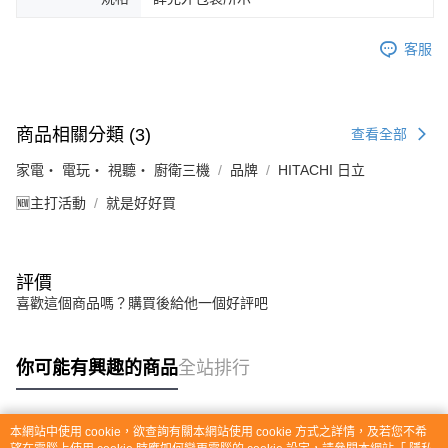
客服
商品相關分類 (3)
查看全部
家電・ 電玩・ 視聽・ 廚衛三機
品牌
HITACHI 日立
🆕主打活動
就是好好買
評價
喜歡這個商品嗎？購買後給他一個好評吧
你可能有興趣的商品
全站排行
本網站中使用 cookie，欲查詢有關本網站使用 cookie 方式之詳情，及若您不希
熱門標籤