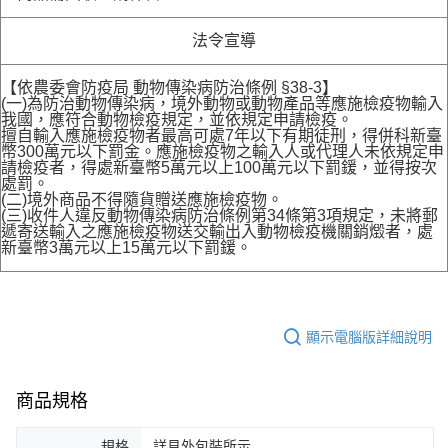
法令宣導
【依農委會防疫局 動物傳染病防治條例 §38-3】
(一)為防治動物傳染病，境外動物或動物產品等應施檢疫物輸入
我國，應符合動物檢疫規定，並依規定申請檢疫。
擅自輸入應施檢疫物者最高可處7年以下有期徒刑，得併科新臺
幣300萬元以下罰金。應施檢疫物之輸入人或代理人未依規定申
請檢疫者，得處新臺幣5萬元以上100萬元以下罰鍰，並得按次
處罰。
(二)境外商品不得隨貨贈送應施檢疫物。
(三)收件人違反動物傳染病防治條例第34條第3項規定，未將郵
遞寄送輸入之應施檢疫物送交輸出入動物檢疫機關銷燬者，處
新臺幣3萬元以上15萬元以下罰鍰。
顯示電腦版詳細說明
商品規格
規格
詳見外包裝所示