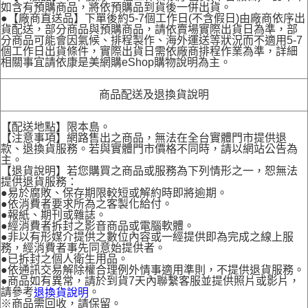
如含有預購商品，將依預購品到貨後一併出貨。
●【廠商直送品】下單後約5-7個工作日(不含假日)由廠商依序出
貨配送，部分商品與預購商品，請依賣場實際出貨日為準，部
分商品可能會因氣候、排程製作、海外運送等狀況而不適用5-7
個工作日出貨條件，實際出貨日需依廠商排程作業為準，詳細
相關事宜請依康是美網購eShop購物說明為主。
商品配送及退換貨說明
【配送地點】限本島。
【注意事項】網路售出之商品，無法在全台實體門市提供退
款、退換貨服務。若與實體門市價格不同時，請以網站公告為
主。
【退貨說明】若您購買之商品或服務為下列情形之一，恕無法
提供退貨服務：
●易於腐敗、保存期限較短或解約時即將逾期。
●依消費者要求所為之客製化給付。
●報紙、期刊或雜誌。
●經消費者拆封之影音商品或電腦軟體。
●非以有形媒介提供之數位內容或一經提供即為完成之線上服
務，經消費者事先同意始提供者。
●已拆封之個人衛生用品。
●依通訊交易解除權合理例外情事適用準則，不提供退貨服務。
●商品如有異常，請於到貨7天內聯繫客服並提供照片或影片，
請參考
。
退換貨說明
※商品需回收，請保留。