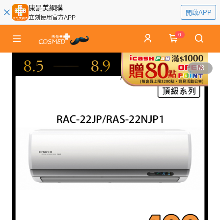
康是美網購
開啟APP
立刻使用官方APP
0
1
/
3