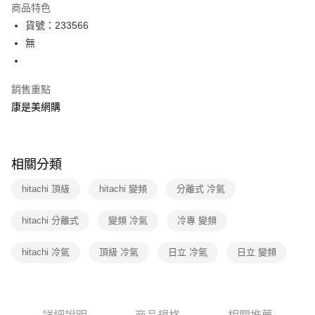
商品特色
3 期 0 利率 每期
NT$9,830
21家銀行
貨號：233566
6 期 0 利率 每期
NT$4,915
21家銀行
合作金庫商業銀行
第一商業銀行
無
華南商業銀行
彰化商業銀行
12 期 0 利率 每期
NT$2,457
21家銀行
合作金庫商業銀行
第一商業銀行
上海商業儲蓄銀行
台北富邦商業銀行
華南商業銀行
彰化商業銀行
合作金庫商業銀行
第一商業銀行
數位禮券
國泰世華商業銀行
兆豐國際商業銀行
銷售重點
上海商業儲蓄銀行
台北富邦商業銀行
華南商業銀行
彰化商業銀行
臺灣中小企業銀行
台中商業銀行
國泰世華商業銀行
兆豐國際商業銀行
康是美網購
LINE Pay
上海商業儲蓄銀行
台北富邦商業銀行
匯豐（台灣）商業銀行
華泰商業銀行
臺灣中小企業銀行
台中商業銀行
國泰世華商業銀行
兆豐國際商業銀行
聯邦商業銀行
遠東國際商業銀行
匯豐（台灣）商業銀行
華泰商業銀行
Apple Pay
臺灣中小企業銀行
台中商業銀行
元大商業銀行
永豐商業銀行
聯邦商業銀行
遠東國際商業銀行
匯豐（台灣）商業銀行
華泰商業銀行
玉山商業銀行
星展（台灣）商業銀行
相關分類
街口支付
元大商業銀行
永豐商業銀行
聯邦商業銀行
遠東國際商業銀行
台新國際商業銀行
中國信託商業銀行
玉山商業銀行
星展（台灣）商業銀行
元大商業銀行
永豐商業銀行
hitachi 頂級
台灣樂天信用卡公司
hitachi 變頻
分離式 冷氣
悠遊付
台新國際商業銀行
中國信託商業銀行
玉山商業銀行
星展（台灣）商業銀行
台灣樂天信用卡公司
台新國際商業銀行
中國信託商業銀行
Google Pay
hitachi 分離式
變頻 冷氣
冷專 變頻
台灣樂天信用卡公司
運送方式
hitachi 冷氣
頂級 冷氣
日立 冷氣
日立 變頻
宅配-下單後3-5個工作天配送(不含預購品)，箱購品分箱出貨
每筆NT$100，滿NT$799(含以上)免運費