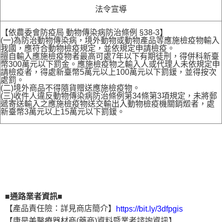
法令宣導
【依農委會防疫局 動物傳染病防治條例 §38-3】
(一)為防治動物傳染病，境外動物或動物產品等應施檢疫物輸入
我國，應符合動物檢疫規定，並依規定申請檢疫。
擅自輸入應施檢疫物者最高可處7年以下有期徒刑，得併科新臺
幣300萬元以下罰金。應施檢疫物之輸入人或代理人未依規定申
請檢疫者，得處新臺幣5萬元以上100萬元以下罰鍰，並得按次
處罰。
(二)境外商品不得隨貨贈送應施檢疫物。
(三)收件人違反動物傳染病防治條例第34條第3項規定，未將郵
遞寄送輸入之應施檢疫物送交輸出入動物檢疫機關銷燬者，處
新臺幣3萬元以上15萬元以下罰鍰。
■通路業者資訊■
【產品責任險：詳見商店簡介】
https://bit.ly/3dfpgis
【康是美醫療器材商(藥商)資料暨業者諮詢資訊】