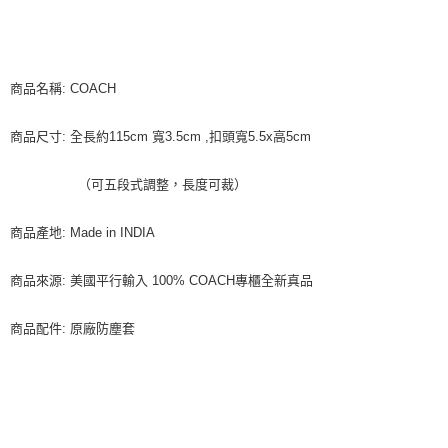
商品名稱: COACH
商品尺寸: 全長約115cm 寬3.5cm ,扣頭寬5.5x高5cm
（可五段式調整，長度可裁）
商品產地: Made in INDIA
商品來源: 美國平行輸入 100% COACH專櫃全新真品
商品配件: 原廠防塵套