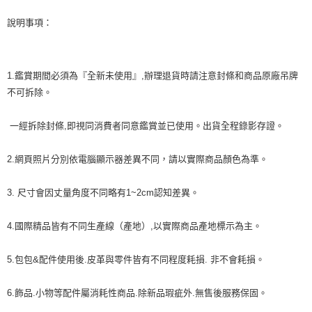
說明事項：
1.鑑賞期間必須為『全新未使用』,辦理退貨時請注意封條和商品原廠吊牌
不可拆除。
一經拆除封條,即視同消費者同意鑑賞並已使用。出貨全程錄影存證。
2.網頁照片分別依電腦顯示器差異不同，請以實際商品顏色為準。
3. 尺寸會因丈量角度不同略有1~2cm認知差異。
4.國際精品皆有不同生產線（產地）,以實際商品產地標示為主。
5.包包&配件使用後.皮革與零件皆有不同程度耗損. 非不會耗損。
6.飾品.小物等配件屬消耗性商品.除新品瑕疵外.無售後服務保固。