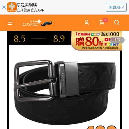
康是美網購
開啟APP
立刻使用官方APP
0
1
/
6