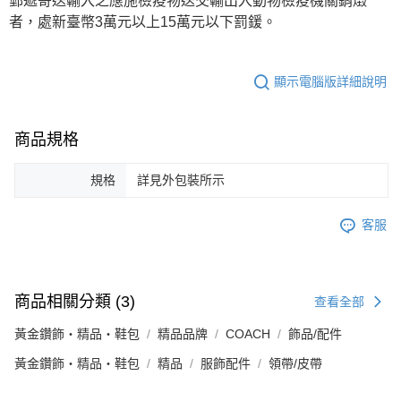
郵遞寄送輸入之應施檢疫物送交輸出入動物檢疫機關銷燬
者，處新臺幣3萬元以上15萬元以下罰鍰。
顯示電腦版詳細說明
商品規格
規格
詳見外包裝所示
客服
商品相關分類 (3)
查看全部
黃金鑽飾・精品・鞋包
精品品牌
COACH
飾品/配件
黃金鑽飾・精品・鞋包
精品
服飾配件
領帶/皮帶