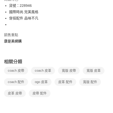
LINE Pay
貨號：228946
國際時尚.完美風格
Apple Pay
穿搭配件 品味不凡
街口支付
悠遊付
銷售重點
康是美網購
Google Pay
運送方式
相關分類
廠商自送宅配免運
免運費
coach 皮帶
coach 皮革
寬版 皮帶
寬版 皮革
coach 配件
ogo 皮革
皮革 配件
寬版 配件
皮革 皮帶
皮帶 配件