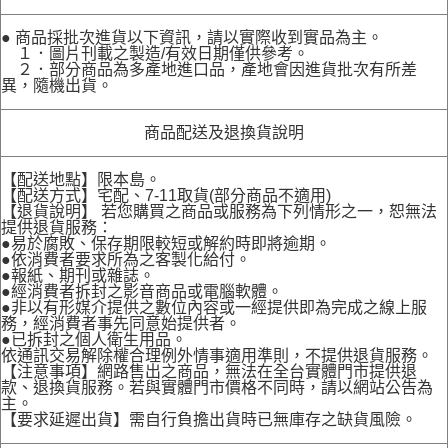
● 商品採批次進貨以下資訊，請以實際收到實品為主。
１．圖片刊載之製造/有效日期僅供參考。
２．部分商品為多產地進口品，產地會因進貨批次有所差
異，隨機出貨。
商品配送及退換貨說明
【配送地點】限本島。
【配送方式】宅配、7-11取貨(部分商品不適用)
【退貨說明】 若您購買之商品或服務為下列情形之一，恕無法
提供退貨服務：
●易於腐敗、保存期限較短或解約時即將逾期。
●依消費者要求所為之客製化給付。
●報紙、期刊或雜誌。
●經消費者拆封之影音商品或電腦軟體。
●非以有形媒介提供之數位內容或一經提供即為完成之線上服
務，經消費者事先同意始提供者。
●已拆封之個人衛生用品。
依通訊交易解除權合理例外情事適用準則，不提供退貨服務。
【注意事項】網路售出之商品，無法在全台實體門市提供退
款、退換貨服務。若與實體門市價格不同時，請以網站公告為
主。
【要求延遲出貨】需自行負擔出貨時已無庫存之缺貨風險。