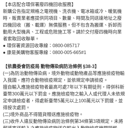
【本店配合環保署廢四機回收服務】
新購公告指定規格之電視機、洗衣機、電冰箱或冷、暖氣機
時，販賣業者應提供同項目、數量、時間及同送達地址之廢
四機回收（搬、載運）無償服務。但不包含為搬運、拆卸而
動用大型機具、工程或危險施工等。請於交付廢四機時向業
者索取回收聯單。
● 環保署資源回收專線：0800-085717
● 康是美購物客服專線：0800-005-665#1
【依農委會防疫局 動物傳染病防治條例 §38-3】
(一)為防治動物傳染病，境外動物或動物產品等應施檢疫物輸
入我國，應符合動物檢疫規定，並依規定申請檢疫。
擅自輸入應施檢疫物者最高可處7年以下有期徒刑，得併科新
臺幣300萬元以下罰金。應施檢疫物之輸入人或代理人未依規
定申請檢疫者，得處新臺幣5萬元以上100萬元以下罰鍰，並
得按次處罰。
(二)境外商品不得隨貨贈送應施檢疫物。
(三)收件人違反動物傳染病防治條例第34條第3項規定，未將