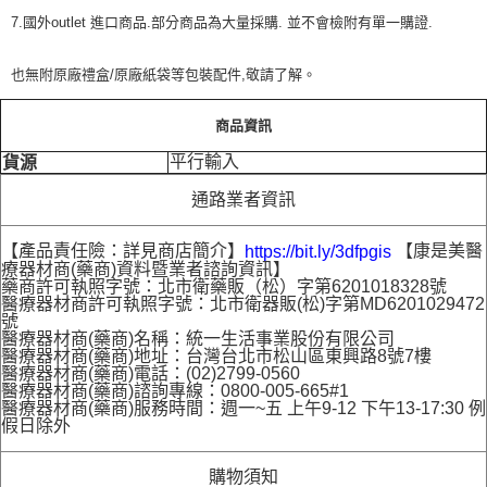
7.國外outlet 進口商品.部分商品為大量採購. 並不會檢附有單一購證.
也無附原廠禮盒/原廠紙袋等包裝配件,敬請了解。
商品資訊
平行輸入
貨源
通路業者資訊
【產品責任險：詳見商店簡介】
【康是美醫
https://bit.ly/3dfpgis
療器材商(藥商)資料暨業者諮詢資訊】
藥商許可執照字號：北市衛藥販（松）字第6201018328號
醫療器材商許可執照字號：北市衛器販(松)字第MD6201029472
號
醫療器材商(藥商)名稱：統一生活事業股份有限公司
醫療器材商(藥商)地址：台灣台北市松山區東興路8號7樓
醫療器材商(藥商)電話：(02)2799-0560
醫療器材商(藥商)諮詢專線：0800-005-665#1
醫療器材商(藥商)服務時間：週一~五 上午9-12 下午13-17:30 例
假日除外
購物須知