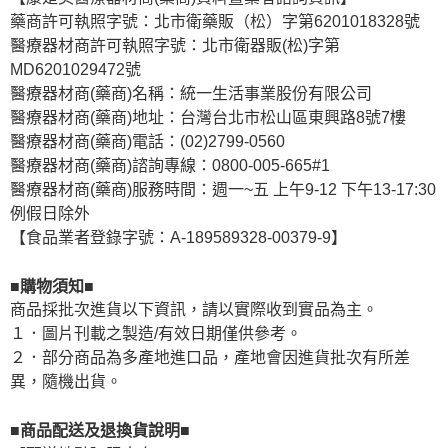
藥商許可執照字號：北市衛藥販（松）字第6201018328號
醫療器材商許可執照字號：北市衛器販(松)字第
MD6201029472號
醫療器材商(藥商)名稱：統一生活事業股份有限公司
醫療器材商(藥商)地址：台灣台北市松山區東興路8號7樓
醫療器材商(藥商)電話：(02)2799-0560
醫療器材商(藥商)諮詢專線：0800-005-665#1
醫療器材商(藥商)服務時間：週一~五 上午9-12 下午13-17:30
例假日除外
【食品業者登錄字號：A-189589328-00379-9】
■購物須知■
商品採批次進貨以下資訊，請以實際收到實品為主。
１．圖片刊載之製造/有效日期僅供參考。
２．部分商品為多產地進口品，產地會因進貨批次有所差
異，隨機出貨。
■商品配送及退換貨說明■