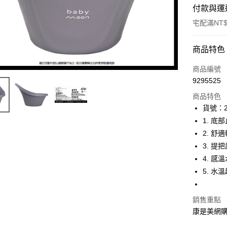
付款與運
宅配滿NT$
付款方式
商品特色
icash Pay
商品編號
9295525
信用卡一
商品特色
數位禮券
貨號：2
1. 底
LINE Pay
2. 舒
Apple Pay
3. 
4. 
街口支付
5. 
悠遊付
Google Pa
銷售重點
康是美網