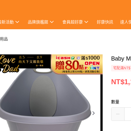
最新活動
品牌旗艦館
會員超好康
好康快訊
達人
用品
Baby
宅配滿NT$
NT$1,
數量