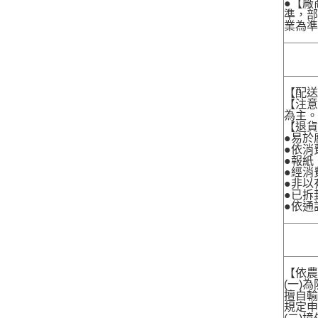
●【廠
準，部
業為準
【配
【注
為主
【退
●易於
●依消
●報紙
●經消
●非以
●已拆
●依通
【依農
(一)
擅自輸
規定申