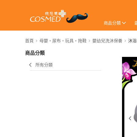
商品分類
首頁
母嬰・尿布・玩具・拖鞋
嬰幼兒洗沐保養
沐浴
商品分類
所有分類