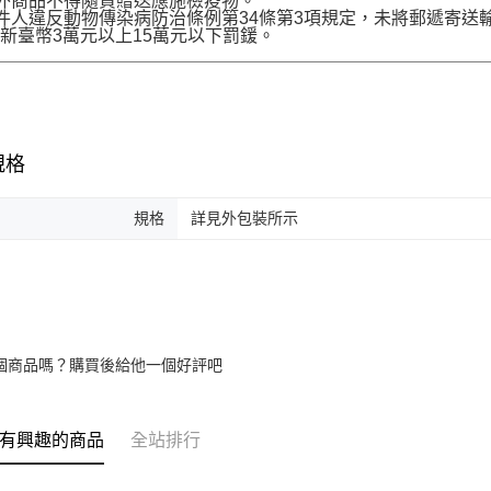
境外商品不得隨貨贈送應施檢疫物。
收件人違反動物傳染病防治條例第34條第3項規定，未將郵遞寄
新臺幣3萬元以上15萬元以下罰鍰。
規格
規格
詳見外包裝所示
個商品嗎？購買後給他一個好評吧
有興趣的商品
全站排行