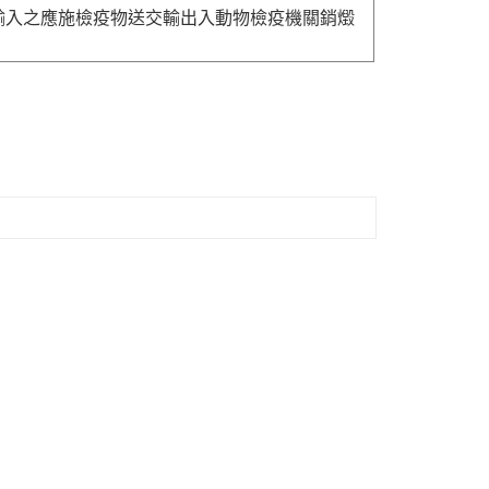
送輸入之應施檢疫物送交輸出入動物檢疫機關銷燬