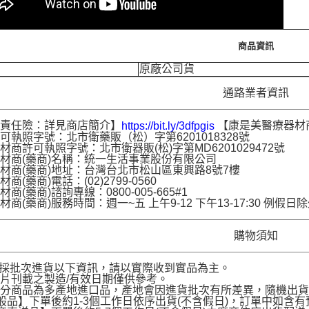
商品資訊
原廠公司貨
通路業者資訊
品責任險：詳見商店簡介】
【康是美醫療器材
https://bit.ly/3dfpgis
可執照字號：北市衛藥販（松）字第6201018328號
材商許可執照字號：北市衛器販(松)字第MD6201029472號
材商(藥商)名稱：統一生活事業股份有限公司
材商(藥商)地址：台灣台北市松山區東興路8號7樓
商(藥商)電話：(02)2799-0560
商(藥商)諮詢專線：0800-005-665#1
材商(藥商)服務時間：週一~五 上午9-12 下午13-17:30 例假日
購物須知
品採批次進貨以下資訊，請以實際收到實品為主。
片刊載之製造/有效日期僅供參考。
部分商品為多產地進口品，產地會因進貨批次有所差異，隨機出
般品】下單後約1-3個工作日依序出貨(不含假日)，訂單中如含