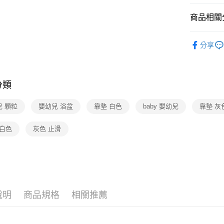
運送方式
商品相關分
宅配-下單
每筆NT$1
母嬰・尿
分享
🆕主打活
週五婦幼日
分類
兒 顆粒
嬰幼兒 浴盆
靠墊 白色
baby 嬰幼兒
靠墊 灰
 白色
灰色 止滑
說明
商品規格
相關推薦