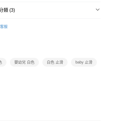
類 (3)
後3-5個工作天配送(不含預購品)，箱購品分箱出貨
00，滿NT$799(含以上)免運費
布・玩具・拖鞋
嬰幼兒洗沐保養
沐浴用品
客服
動
就是好好買
▶指定品享會員點數6倍送(含原1倍)
婦幼用品
色
嬰幼兒 白色
白色 止滑
baby 止滑