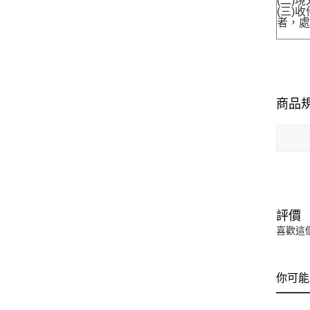
(二)
(三)
者，處
商品
評價
喜歡這
你可能