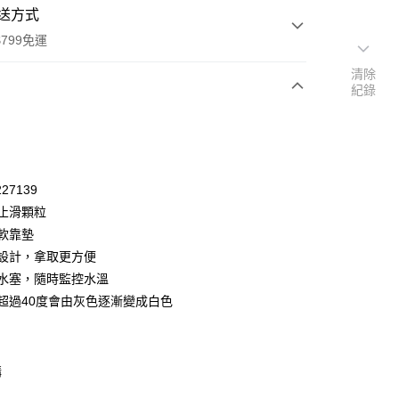
送方式
799免運
清除
紀錄
次付款
27139
部止滑顆粒
適軟靠墊
提把設計，拿取更方便
感溫水塞，隨時監控水溫
水溫超過40度會由灰色逐漸變成白色
y
購