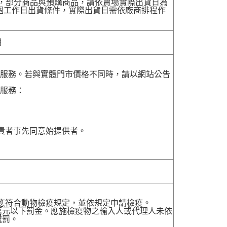
配送，部分商品與預購商品，請依賣場實際出貨日為
7個工作日出貨條件，實際出貨日需依廠商排程作
明
貨服務。若與實體門市價格不同時，請以網站公告
貨服務：
費者事先同意始提供者。
，應符合動物檢疫規定，並依規定申請檢疫。
萬元以下罰金。應施檢疫物之輸入人或代理人未依
處罰。