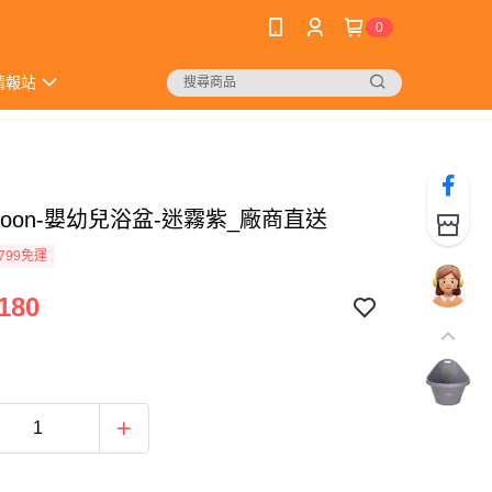
0
情報站
 Moon-嬰幼兒浴盆-迷霧紫_廠商直送
799免運
180