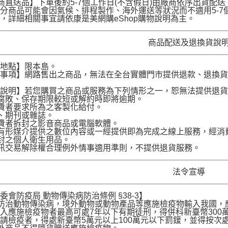
商直送品】下單後約5-7個工作日(不含假日)由廠商依序出貨
分商品可能會因氣候、排程製作、海外運送等狀況而不適用5-
，詳細相關事宜請依康是美網購eShop購物說明為主。
商品配送及退換貨說
送地點】限本島。
意事項】網路售出之商品，無法在全台實體門市提供退款、退換
。
貨說明】若您購買之商品或服務為下列情形之一，恕無法提供退
腐敗、保存期限較短或解約時即將逾期。
費者要求所為之客製化給付。
、期刊或雜誌。
費者拆封之影音商品或電腦軟體。
有形媒介提供之數位內容或一經提供即為完成之線上服務，經消
封之個人衛生用品。
訊交易解除權合理例外情事適用準則，不提供退貨服務。
法令宣導
委會防疫局 動物傳染病防治條例 §38-3】
為防治動物傳染病，境外動物或動物產品等應施檢疫物輸入我國
入應施檢疫物者最高可處7年以下有期徒刑，得併科新臺幣300
請檢疫者，得處新臺幣5萬元以上100萬元以下罰鍰，並得按次