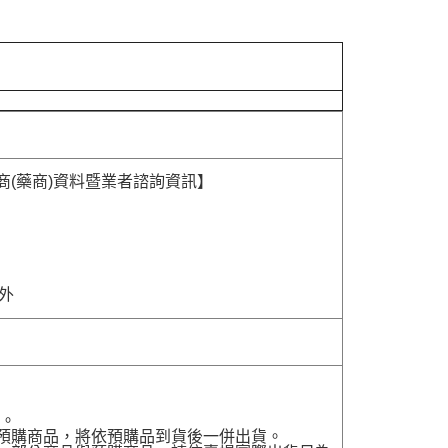
商(藥商)資料暨業者諮詢資訊】
除外
貨。
有預購商品，將依預購品到貨後一併出貨。