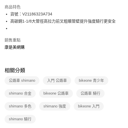
數位禮券
商品特色
LINE Pay
貨號：V21186323A734
高碳鋼1-1/8大管徑高拉力前叉粗曠管壁提升強度騎行更安全
Apple Pay
街口支付
銷售重點
悠遊付
康是美網購
Google Pay
運送方式
相關分類
宅配-下單後3-5個工作天配送(不含預購品)，箱購品分箱出貨
公路車 shimano
入門 公路車
bikeone 青少年
每筆NT$100，滿NT$799(含以上)免運費
shimano 合金
bikeone 公路車
公路車 騎行
shimano 多色
shimano 強度
bikeone 入門
shimano 騎行