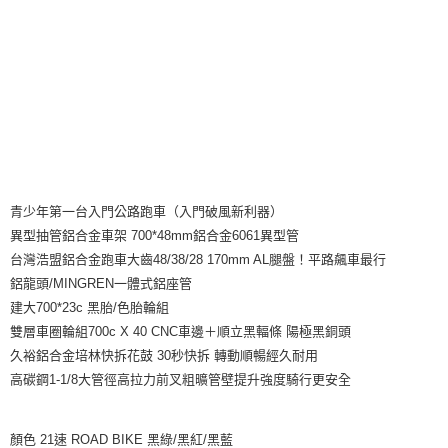
青少年第一台入門公路跑車（入門破風新利器）
異型抽管鋁合金車架 700*48mm鋁合金6061異型管
台灣浩盟鋁合金跑車大齒48/38/28 170mm AL腿盤！平路飆車最行
鋁龍頭/MINGREN一體式鋁座管
建大700*23c 黑胎/色胎輪組
雙層車圈輪組700c X 40 CNC車邊＋順立黑輻條 陽極黑銅頭
久裕鋁合金培林快拆花鼓 30秒快拆 轉動順暢經久耐用
高碳鋼1-1/8大管徑高拉力前叉粗曠管壁提升強度騎行更安全
顏色 21速 ROAD BIKE 黑綠/黑紅/黑藍