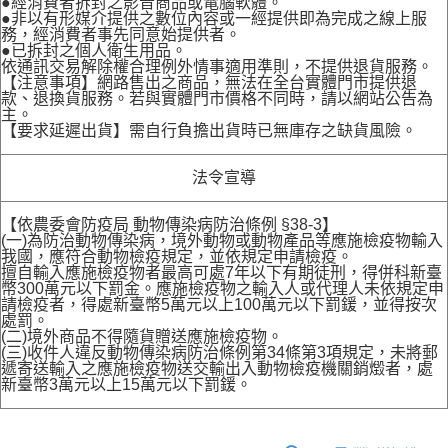
●經消費者拆封之影音商品或電腦軟體。
●非以有形媒介提供之數位內容或一經提供即為完成之線上服
務，經消費者事先同意始提供者。
●已拆封之個人衛生用品。
依通訊交易解除權合理例外情事適用準則，不提供退貨服務。
【注意事項】網路售出之商品，無法在全台實體門市提供退
款、退換貨服務。若與實體門市價格不同時，請以網站公告為
主。
【要求延遲出貨】需自行負擔出貨時已無庫存之缺貨風險。
法令宣導
【依農委會防疫局 動物傳染病防治條例 §38-3】
(一)為防治動物傳染病，境外動物或動物產品等應施檢疫物輸入
我國，應符合動物檢疫規定，並依規定申請檢疫。
擅自輸入應施檢疫物者最高可處7年以下有期徒刑，得併科新臺
幣300萬元以下罰金。應施檢疫物之輸入人或代理人未依規定申
請檢疫者，得處新臺幣5萬元以上100萬元以下罰鍰，並得按次
處罰。
(二)境外商品不得隨貨贈送應施檢疫物。
(三)收件人違反動物傳染病防治條例第34條第3項規定，未將郵
遞寄送輸入之應施檢疫物送交輸出入動物檢疫機關銷燬者，處
新臺幣3萬元以上15萬元以下罰鍰。