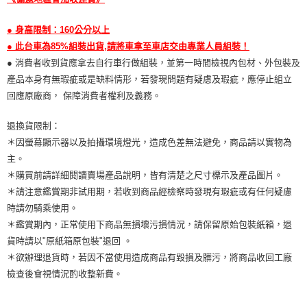
● 身高限制：160公分以上
● 此台車為85%組裝出貨,請將車拿至車店交由專業人員組裝！
● 消費者收到貨應拿去自行車行做組裝，並第一時間檢視內包材、外包裝及
產品本身有無瑕疵或是缺料情形，若發現問題有疑慮及瑕疵，應停止組立
回應原廠商， 保障消費者權利及義務。
退換貨限制：
＊因螢幕顯示器以及拍攝環境燈光，造成色差無法避免，商品請以實物為
主。
＊購買前請詳細閱讀賣場產品說明，皆有清楚之尺寸標示及產品圖片。
＊請注意鑑賞期非試用期，若收到商品經檢察時發現有瑕疵或有任何疑慮
時請勿騎乘使用。
＊鑑賞期內，正常使用下商品無損壞污損情況，請保留原始包裝紙箱，退
貨時請以"原紙箱原包裝"退回 。
＊欲辦理退貨時，若因不當使用造成商品有毀損及髒污，將商品收回工廠
檢查後會視情況酌收整新費。