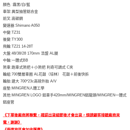
顏色 :霧黑/白/藍
車架:異型抽管鋁合金
前叉:高碳鋼
變速器:Shimano A050
中變:TZ31
後變:TY300
飛輪:TZ21 14-28T
大盤:48/38/28 170mm 浩盟 AL腿
中軸:一體式BB
煞車:跑車式煞把＋小煞把 利奇可調式 C夾
輪組:700雙層車圈 AL花鼓（培林） 花鼓＋前後快拆
輪胎:建大 700*23c高磅外胎 A/V
座墊:MINGREN人體工學
其他:MINGREN LOGO 鋁車手420mm/MINGREN鋁龍頭/MINGREN一體式
鋁座管
《下單後廠商將聯繫，確認出貨細節後才會出貨，煩請顧客接聽廠商來
電，謝謝》
《偏遠地區會加收運費》