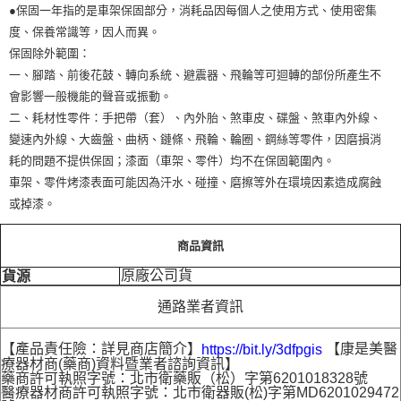
●保固一年指的是車架保固部分，消耗品因每個人之使用方式、使用密集
度、保養常識等，因人而異。
保固除外範圍：
一、腳踏、前後花鼓、轉向系統、避震器、飛輪等可迴轉的部份所產生不
會影響一般機能的聲音或振動。
二、耗材性零件：手把帶（套）、內外胎、煞車皮、碟盤、煞車內外線、
變速內外線、大齒盤、曲柄、鏈條、飛輪、輪圈、鋼絲等零件，因磨損消
耗的問題不提供保固；漆面（車架、零件）均不在保固範圍內。
車架、零件烤漆表面可能因為汗水、碰撞、磨擦等外在環境因素造成腐蝕
或掉漆。
商品資訊
原廠公司貨
貨源
通路業者資訊
【產品責任險：詳見商店簡介】
【康是美醫
https://bit.ly/3dfpgis
療器材商(藥商)資料暨業者諮詢資訊】
藥商許可執照字號：北市衛藥販（松）字第6201018328號
醫療器材商許可執照字號：北市衛器販(松)字第MD6201029472