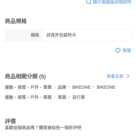
顯示電腦版詳細說明
商品規格
規格
詳見外包裝所示
客服
商品相關分類 (5)
查看全部
運動・按摩・戶外・車類
品牌
BIKEONE
BIKEONE
運動・按摩・戶外・車類
車類
自行車
評價
喜歡這個商品嗎？購買後給他一個好評吧