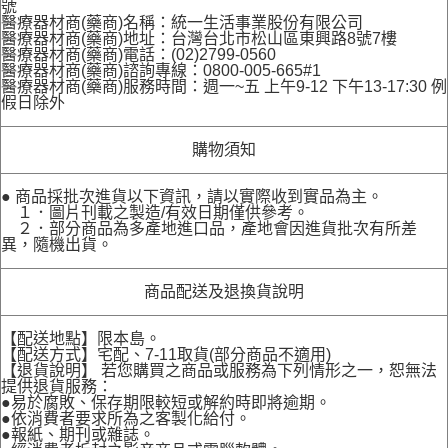
號
醫療器材商(藥商)名稱：統一生活事業股份有限公司
醫療器材商(藥商)地址：台灣台北市松山區東興路8號7樓
醫療器材商(藥商)電話：(02)2799-0560
醫療器材商(藥商)諮詢專線：0800-005-665#1
醫療器材商(藥商)服務時間：週一~五 上午9-12 下午13-17:30 例
假日除外
購物須知
● 商品採批次進貨以下資訊，請以實際收到實品為主。
１．圖片刊載之製造/有效日期僅供參考。
２．部分商品為多產地進口品，產地會因進貨批次有所差
異，隨機出貨。
商品配送及退換貨說明
【配送地點】限本島。
【配送方式】宅配、7-11取貨(部分商品不適用)
【退貨說明】 若您購買之商品或服務為下列情形之一，恕無法
提供退貨服務：
●易於腐敗、保存期限較短或解約時即將逾期。
●依消費者要求所為之客製化給付。
●報紙、期刊或雜誌。