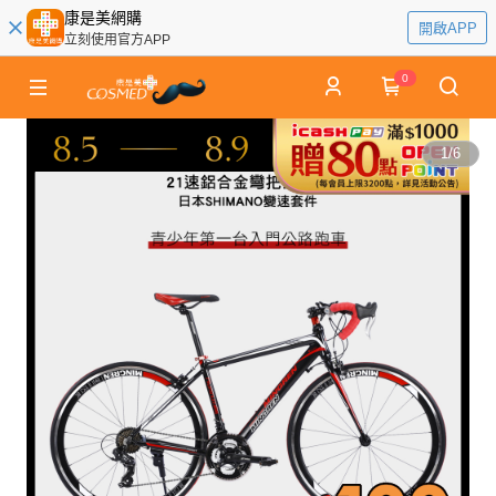
康是美網購
開啟APP
立刻使用官方APP
0
1
/
6