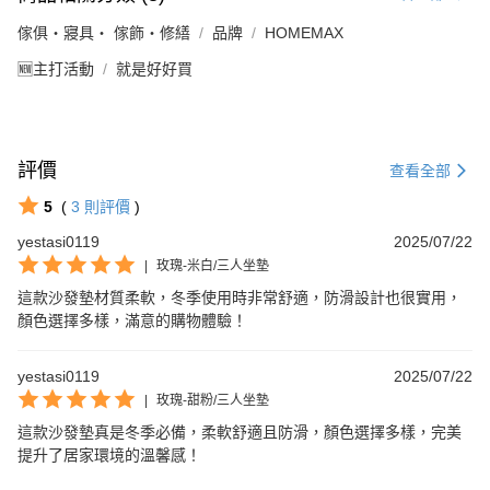
傢俱・寢具・ 傢飾・修繕
品牌
HOMEMAX
🆕主打活動
就是好好買
評價
查看全部
5
(
3
則評價
)
yestasi0119
2025/07/22
|
玫瑰-米白/三人坐墊
這款沙發墊材質柔軟，冬季使用時非常舒適，防滑設計也很實用，
顏色選擇多樣，滿意的購物體驗！
yestasi0119
2025/07/22
|
玫瑰-甜粉/三人坐墊
這款沙發墊真是冬季必備，柔軟舒適且防滑，顏色選擇多樣，完美
提升了居家環境的溫馨感！