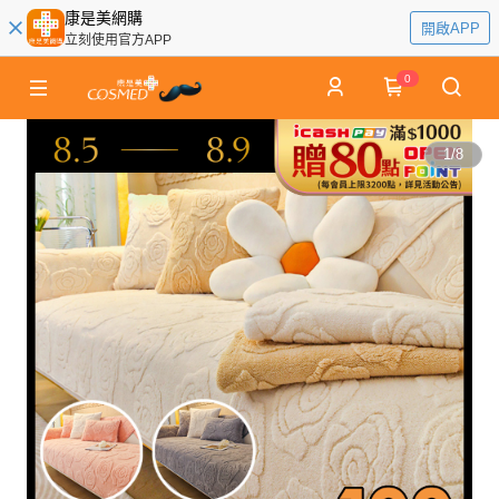
康是美網購
開啟APP
立刻使用官方APP
0
1
/
8