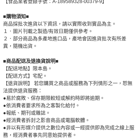
【食品業者登錄字號：A-189589328-00379-9】
■購物須知■
商品採批次進貨以下資訊，請以實際收到實品為主。
１．圖片刊載之製造/有效日期僅供參考。
２．部分商品為多產地進口品，產地會因進貨批次有所差
異，隨機出貨。
■商品配送及退換貨說明■
【配送地點】限本島。
【配送方式】宅配。
【退貨說明】 若您購買之商品或服務為下列情形之一，恕無
法提供退貨服務：
●易於腐敗、保存期限較短或解約時即將逾期。
●依消費者要求所為之客製化給付。
●報紙、期刊或雜誌。
●經消費者拆封之影音商品或電腦軟體。
●非以有形媒介提供之數位內容或一經提供即為完成之線上服
務，經消費者事先同意始提供者。