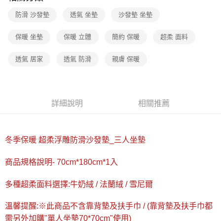
台灣樂天信用卡公司
防滑 沙發墊
透氣 坐墊
沙發墊 坐墊
運送方式
廠商自送宅配免運
保暖 坐墊
保暖 立體
簡約 保暖
超柔 面料
免運費
透氣 居家
透氣 防滑
親膚 保暖
詳細說明
相關推薦
冬季保暖 超柔浮雕防滑沙發墊_三人坐墊
商品規格說明- 70cm*180cm*1入
多種超柔面料選擇:牛奶絨 / 法蘭絨 / 雪尼爾
溫馨提醒:※此商品不含靠背墊及扶手巾 / (靠背墊及扶手巾都
需另外加購"單人坐墊70*70cm"使用)