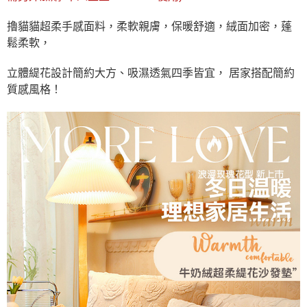
擼貓貓超柔手感面料，柔軟親膚，保暖舒適，絨面加密，蓬
鬆柔軟，
立體緹花設計簡約大方、吸濕透氣四季皆宜， 居家搭配簡約
質感風格！