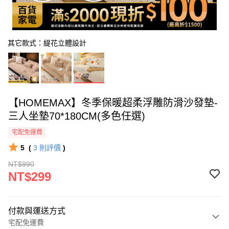
其它款式：緹花立體設計
【HOMEMAX】冬季保暖超柔浮雕防滑沙發墊-
三人坐墊70*180CM(多色任選)
宅配免運費
5
(
3
則評價
)
NT$990
NT$299
付款與運送方式
宅配免運費