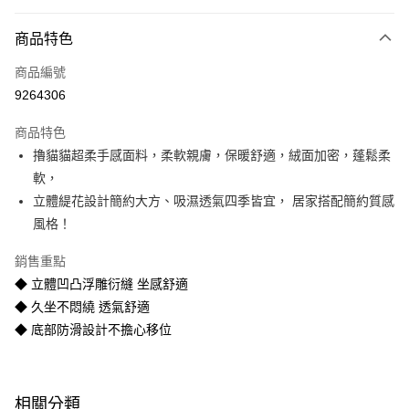
付款方式
商品特色
icash Pay
商品編號
信用卡一次付款
9264306
信用卡分期付款
商品特色
3 期 0 利率 每期
NT$99
21家銀行
擼貓貓超柔手感面料，柔軟親膚，保暖舒適，絨面加密，蓬鬆柔
6 期 0 利率 每期
NT$49
21家銀行
合作金庫商業銀行
第一商業銀行
軟，
華南商業銀行
彰化商業銀行
12 期 0 利率 每期
NT$24
21家銀行
立體緹花設計簡約大方、吸濕透氣四季皆宜， 居家搭配簡約質感
合作金庫商業銀行
第一商業銀行
上海商業儲蓄銀行
台北富邦商業銀行
華南商業銀行
彰化商業銀行
風格！
合作金庫商業銀行
第一商業銀行
數位禮券
國泰世華商業銀行
兆豐國際商業銀行
上海商業儲蓄銀行
台北富邦商業銀行
華南商業銀行
彰化商業銀行
臺灣中小企業銀行
台中商業銀行
國泰世華商業銀行
兆豐國際商業銀行
銷售重點
LINE Pay
上海商業儲蓄銀行
台北富邦商業銀行
匯豐（台灣）商業銀行
華泰商業銀行
臺灣中小企業銀行
台中商業銀行
◆ 立體凹凸浮雕衍縫 坐感舒適
國泰世華商業銀行
兆豐國際商業銀行
聯邦商業銀行
遠東國際商業銀行
匯豐（台灣）商業銀行
華泰商業銀行
Apple Pay
臺灣中小企業銀行
台中商業銀行
◆ 久坐不悶繞 透氣舒適
元大商業銀行
永豐商業銀行
聯邦商業銀行
遠東國際商業銀行
匯豐（台灣）商業銀行
華泰商業銀行
◆ 底部防滑設計不擔心移位
玉山商業銀行
星展（台灣）商業銀行
街口支付
元大商業銀行
永豐商業銀行
聯邦商業銀行
遠東國際商業銀行
台新國際商業銀行
中國信託商業銀行
玉山商業銀行
星展（台灣）商業銀行
元大商業銀行
永豐商業銀行
台灣樂天信用卡公司
悠遊付
台新國際商業銀行
中國信託商業銀行
玉山商業銀行
星展（台灣）商業銀行
台灣樂天信用卡公司
台新國際商業銀行
中國信託商業銀行
Google Pay
相關分類