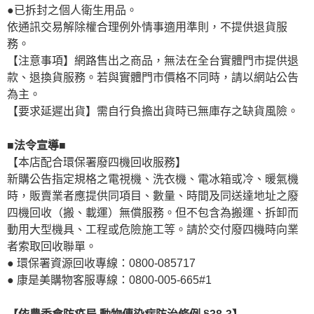
●已拆封之個人衛生用品。
依通訊交易解除權合理例外情事適用準則，不提供退貨服
務。
【注意事項】網路售出之商品，無法在全台實體門市提供退
款、退換貨服務。若與實體門市價格不同時，請以網站公告
為主。
【要求延遲出貨】需自行負擔出貨時已無庫存之缺貨風險。
■法令宣導■
【本店配合環保署廢四機回收服務】
新購公告指定規格之電視機、洗衣機、電冰箱或冷、暖氣機
時，販賣業者應提供同項目、數量、時間及同送達地址之廢
四機回收（搬、載運）無償服務。但不包含為搬運、拆卸而
動用大型機具、工程或危險施工等。請於交付廢四機時向業
者索取回收聯單。
● 環保署資源回收專線：0800-085717
● 康是美購物客服專線：0800-005-665#1
【依農委會防疫局 動物傳染病防治條例 §38-3】