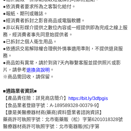
●依消費者要求所為之客製化給付。
●報紙、期刊或雜誌。
●經消費者拆封之影音商品或電腦軟體。
●非以有形媒介提供之數位內容或一經提供即為完成之線上服
務，經消費者事先同意始提供者。
●已拆封之個人衛生用品。
●依通訊交易解除權合理例外情事適用準則，不提供退貨服
務。
●商品如有異常，請於到貨7天內聯繫客服並提供照片或影
片，請參考
。
退換貨說明
※商品需回收，請保留。
■通路業者資訊■
【產品責任險：詳見商店簡介】
https://bit.ly/3dfpgis
【食品業者登錄字號：A-189589328-00379-9】
【康是美醫療器材商(藥商)資料暨業者諮詢資訊】
藥商許可執照字號：北市衛藥販（松）字第6201018328號
醫療器材商許可執照字號：北市衛器販(松)字第