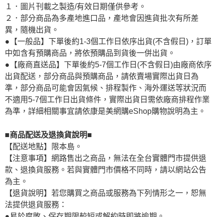
１．圖片刊載之製造/有效日期僅供參考。
２．部分商品為多產地進口品，產地會因進貨批次有所差
異，隨機出貨。
●【一般品】下單後約1-3個工作日依序出貨(不含假日)，訂單
中如含有預購商品，將依預購品到貨後一併出貨。
●【廠商直送品】下單後約5-7個工作日(不含假日)由廠商依序
出貨配送，部分商品與預購商品，請依賣場實際出貨日為
準，部分商品可能會因氣候、排程製作、海外運送等狀況而
不適用5-7個工作日出貨條件，實際出貨日需依廠商排程作業
為準，詳細相關事宜請依康是美網購eShop購物說明為主。
■商品配送及退換貨說明■
【配送地點】限本島。
【注意事項】網路售出之商品，無法在全台實體門市提供退
款、退換貨服務。若與實體門市價格不同時，請以網站公告
為主。
【退貨說明】若您購買之商品或服務為下列情形之一，恕無
法提供退貨服務：
●易於腐敗、保存期限較短或解約時即將逾期。