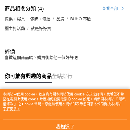
商品相關分類 (4)
查看全部
傢俱・寢具・ 傢飾・修繕
品牌
BUHO 布歐
🆕主打活動
就是好好買
評價
喜歡這個商品嗎？購買後給他一個好評吧
你可能有興趣的商品
全站排行
本網站中使用 cookie，欲查詢有關本網站使用 cookie 方式之詳情，及若您不希
熱門標籤
望在電腦上使用 cookie 時應如何變更電腦的 cookie 設定，請參閱本網站「
隱私
權條款
」之 Cookie 聲明。您繼續使用本網站即表示您同意本公司得按本網站使
用條款之 Cookie 聲明使用 cookie。
了解更多 >
我知道了