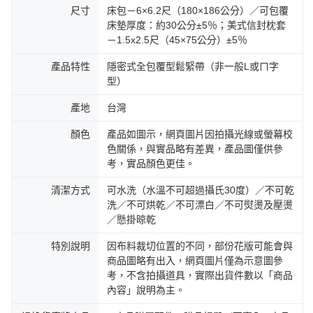
尺寸
床包－6×6.2尺（180×186公分）／可包覆
床墊厚度：約30公分±5％；美式信封枕套
－1.5x2.5尺（45×75公分）±5％
產品特性
隱密式全包覆型鬆緊帶（非一般L或ㄇ字
型）
產地
台灣
顏色
產品如圖示，網頁圖片因拍攝光線或螢幕校
色關係，與實品略有差異，產品圖僅供參
考，實品顏色更佳。
清潔方式
可水洗（水溫不可超過攝氏30度）／不可乾
洗／不可烘乾／不可漂白／不可熨燙及壓燙
／懸掛晾乾
特別說明
因布料裁切位置的不同，部份花版可能會與
商品圖略有出入，網頁圖片僅為示意圖參
考，不含拍攝道具，實際出貨件數以「商品
內容」說明為主。