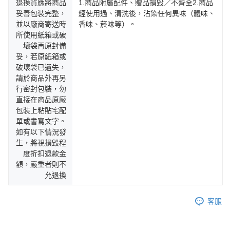
退換貨應將商品
1.商品附屬配件、贈品損毀／不齊全2.商品
妥善包裝完整，
經使用過、清洗後，沾染任何異味（體味、
並以廠商寄送時
香味、菸味等）。
所使用紙箱或破
壞袋再原封備
妥，若原紙箱或
破壞袋已遺失，
請於商品外再另
行密封包裝，勿
直接在商品原廠
包裝上粘貼宅配
單或書寫文字。
如有以下情況發
生，將視損毀程
度折扣退款金
額，嚴重者則不
允退換
客服