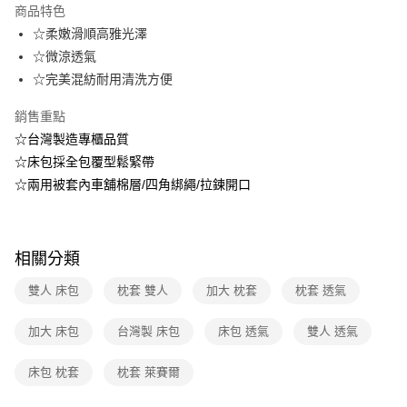
商品特色
3 期 0 利率 每期
NT$233
21家銀行
☆柔嫩滑順高雅光澤
6 期 0 利率 每期
NT$116
21家銀行
合作金庫商業銀行
第一商業銀行
☆微涼透氣
華南商業銀行
彰化商業銀行
12 期 0 利率 每期
NT$58
21家銀行
☆完美混紡耐用清洗方便
合作金庫商業銀行
第一商業銀行
上海商業儲蓄銀行
台北富邦商業銀行
華南商業銀行
彰化商業銀行
合作金庫商業銀行
第一商業銀行
數位禮券
國泰世華商業銀行
兆豐國際商業銀行
銷售重點
上海商業儲蓄銀行
台北富邦商業銀行
華南商業銀行
彰化商業銀行
臺灣中小企業銀行
台中商業銀行
國泰世華商業銀行
兆豐國際商業銀行
☆台灣製造專櫃品質
LINE Pay
上海商業儲蓄銀行
台北富邦商業銀行
匯豐（台灣）商業銀行
華泰商業銀行
臺灣中小企業銀行
台中商業銀行
☆床包採全包覆型鬆緊帶
國泰世華商業銀行
兆豐國際商業銀行
聯邦商業銀行
遠東國際商業銀行
匯豐（台灣）商業銀行
華泰商業銀行
Apple Pay
臺灣中小企業銀行
台中商業銀行
☆兩用被套內車舖棉層/四角綁繩/拉鍊開口
元大商業銀行
永豐商業銀行
聯邦商業銀行
遠東國際商業銀行
匯豐（台灣）商業銀行
華泰商業銀行
玉山商業銀行
星展（台灣）商業銀行
街口支付
元大商業銀行
永豐商業銀行
聯邦商業銀行
遠東國際商業銀行
台新國際商業銀行
中國信託商業銀行
玉山商業銀行
星展（台灣）商業銀行
元大商業銀行
永豐商業銀行
台灣樂天信用卡公司
悠遊付
台新國際商業銀行
中國信託商業銀行
相關分類
玉山商業銀行
星展（台灣）商業銀行
台灣樂天信用卡公司
台新國際商業銀行
中國信託商業銀行
Google Pay
雙人 床包
枕套 雙人
加大 枕套
枕套 透氣
台灣樂天信用卡公司
運送方式
加大 床包
台灣製 床包
床包 透氣
雙人 透氣
廠商自送宅配免運
床包 枕套
枕套 萊賽爾
免運費