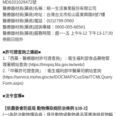
MD6201029472號
醫療器材商(藥商)名稱：統一生活事業股份有限公司
醫療器材商(藥商)地址：台灣台北市松山區東興路8號7樓
醫療器材商(藥商)電話：(02)2799-0560
醫療器材商(藥商)諮詢專線：0800-005-665#1
醫療器材商(藥商)服務時間：週一~五 上午9-12 下午13-17:30
例假日除外
■許可證查詢之連結■
1.「西藥、醫療器材許可證查詢」：衛生福利部食品藥物管
理署網站查詢 (https://lmspiq.fda.gov.tw/web/)
2.「中藥許可證查詢」：衛生福利部中醫藥司網站查詢
(https://service.mohw.gov.tw/DOCMAP/CusSite/TCMLQuery
Form.aspx)
■法令宣導■
【依農委會防疫局 動物傳染病防治條例 §38-3】
(一)為防治動物傳染病，境外動物或動物產品等應施檢疫物輸