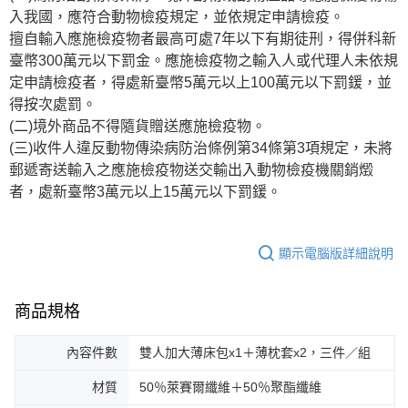
入我國，應符合動物檢疫規定，並依規定申請檢疫。
擅自輸入應施檢疫物者最高可處7年以下有期徒刑，得併科新
臺幣300萬元以下罰金。應施檢疫物之輸入人或代理人未依規
定申請檢疫者，得處新臺幣5萬元以上100萬元以下罰鍰，並
得按次處罰。
(二)境外商品不得隨貨贈送應施檢疫物。
(三)收件人違反動物傳染病防治條例第34條第3項規定，未將
郵遞寄送輸入之應施檢疫物送交輸出入動物檢疫機關銷燬
者，處新臺幣3萬元以上15萬元以下罰鍰。
顯示電腦版詳細說明
商品規格
內容件數
雙人加大薄床包x1＋薄枕套x2，三件／組
材質
50％萊賽爾纖維＋50％聚酯纖維