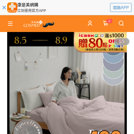
康是美網購
開啟APP
立刻使用官方APP
0
1
/
5