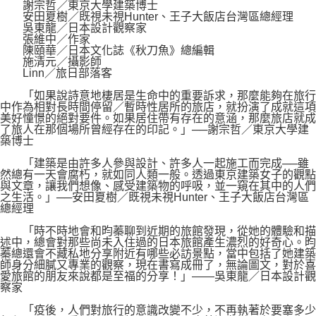
謝宗哲／東京大學建築博士
安田夏樹／既視未視Hunter、王子大飯店台灣區總經理
吳東龍／日本設計觀察家
張維中／作家
陳頤華／日本文化誌《秋刀魚》總編輯
施清元／攝影師
Linn／旅日部落客
「如果說詩意地棲居是生命中的重要訴求，那麼能夠在旅行
中作為相對長時間停留／暫時性居所的旅店，就扮演了成就這項
美好憧憬的絕對要件。如果居住帶有存在的意涵，那麼旅店就成
了旅人在那個場所曾經存在的印記。」──謝宗哲／東京大學建
築博士
「建築是由許多人參與設計、許多人一起施工而完成──雖
然總有一天會腐朽，就如同人類一般。透過東京建築女子的觀點
與文章，讓我們想像、感受建築物的呼吸，並一窺在其中的人們
之生活。」──安田夏樹／既視未視Hunter、王子大飯店台灣區
總經理
「時不時地會和昀蓁聊到近期的旅館發現，從她的體驗和描
述中，總會對那些尚未入住過的日本旅館產生濃烈的好奇心。昀
蓁總還會不藏私地分享附近有哪些必訪景點，當中包括了她建築
師身分細膩又專業的觀察，現在書寫成冊了，無論圖文，對於喜
愛旅館的朋友來說都是至福的分享！」——吳東龍／日本設計觀
察家
「疫後，人們對旅行的意識改變不少，不再執著於要塞多少