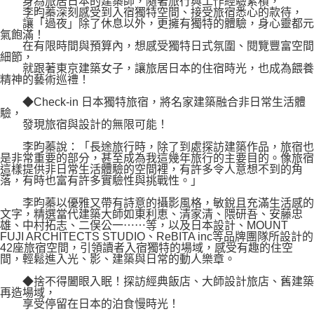
身為旅居日本的建築師，隨著旅行與工作經驗累積，
李昀蓁深刻感受到入宿獨特空間、接受旅宿悉心的款待，
讓「過夜」除了休息以外，更擁有獨特的體驗，身心靈都元
氣飽滿！
在有限時間與預算內，想感受獨特日式氛圍、閱覽豐富空間
細節，
就跟著東京建築女子，讓旅居日本的住宿時光，也成為餵養
精神的藝術巡禮！
◆Check-in 日本獨特旅宿，將名家建築融合非日常生活體
驗，
發現旅宿與設計的無限可能！
李昀蓁說：「長途旅行時，除了到處探訪建築作品，旅宿也
是非常重要的部分，甚至成為我這幾年旅行的主要目的。像旅宿
這樣提供非日常生活體驗的空間裡，有許多令人意想不到的角
落，有時也富有許多實驗性與挑戰性。」
李昀蓁以優雅又帶有詩意的攝影風格，敏銳且充滿生活感的
文字，精選當代建築大師如東利恵、清家清、隈研吾、安藤忠
雄、中村拓志、二俣公一⋯⋯等，以及日本設計、MOUNT
FUJI ARCHITECTS STUDIO、ReBITA inc等品牌團隊所設計的
42座旅宿空間，引領讀者入宿獨特的場域，感受有趣的住空
間，輕鬆進入光、影、建築與日常的動人樂章。
◆捨不得闔眼入眠！探訪經典飯店、大師設計旅店、舊建築
再造場域，
享受停留在日本的泊食慢時光！