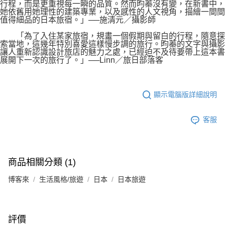
行程，而是更重視每一瞬的品質。然而昀蓁沒有變，在新書中，
她依舊用她理性的建築專業，以及感性的人文視角，描繪一間間
值得細品的日本旅宿。」──施清元／攝影師
「為了入住某家旅宿，規畫一個假期與留白的行程，隨意探
索當地，這幾年特別喜愛這樣慢步調的旅行。昀蓁的文字與攝影
讓人重新認識設計旅店的魅力之處，已經迫不及待要帶上這本書
展開下一次的旅行了。」──Linn／旅日部落客
顯示電腦版詳細說明
客服
商品相關分類 (1)
博客來
生活風格/旅遊
日本
日本旅遊
評價