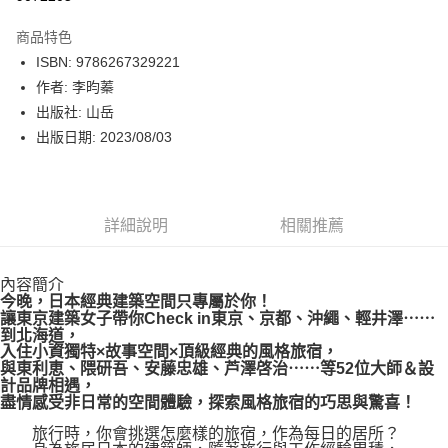
數位禮券
商品特色
LINE Pay
ISBN: 9786267329221
作者: 李昀蓁
Apple Pay
出版社: 山岳
街口支付
出版日期: 2023/08/03
悠遊付
Google Pay
詳細說明
相關推薦
運送方式
內容簡介
博客來商品配送方式
今晚，日本經典建築空間只專屬於你！
每筆NT$80，滿NT$1,000(含以上)免運費
讓東京建築女子帶你Check in東京、京都、沖繩、輕井澤⋯⋯
到北海道，
入住小資獨特×故事空間×頂級經典的風格旅宿，
與東利恵、隈研吾、安藤忠雄、芦澤啓治⋯⋯等52位大師＆設
計品牌相遇，
盡情感受非日常的空間體驗，探索風格旅宿的巧思與驚喜！
旅行時，你會挑選怎麼樣的旅宿，作為每日的居所？