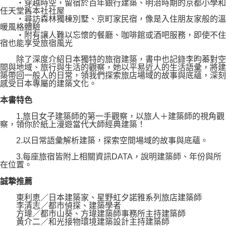
・穿越時空，留宿於百年銀行建築、明治時期的京都小學和
任天堂舊本社社屋
・尋訪森林獨棟別墅、京町家民宿，像是入住朋友家般的溫
暖風格體驗
・附有讓人難以忘懷的餐廳、咖啡館或酒吧服務，即使不住
宿也能享受旅宿風光
除了深度介紹日本獨特的旅宿建築，書中也記錄李昀蓁對空
間與地域、旅行與生活的觀察，她以平易近人的生活語彙，將建
築帶回一般人的日常，領我們探索旅店場域的故事與底蘊，深刻
感受日本專屬的建築文化。
本書特色
1.旅日女子建築師的第一手觀察，以旅人＋建築師的視角觀
察，領你於紙上漫遊當代大師經典建築！
2.以日常語彙解析建築，探索空間場域的故事與底蘊。
3.每座旅宿皆附上相關資訊DATA，說明建築師、年份與所
在位置。
誠摯推薦
東利恵／日本建築家、星野虹夕諾雅系列旅店建築師
李清志／都市偵探、建築學者
方瑋／都市山葵、方瑋建築師事務所主持建築師
黃介二／和光接物環境建築設計主持建築師