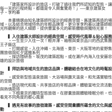
「建築家所設計的旅店，打破了過往我們所認知的型態，讓
每一天的行程終點，都還是令人興奮驚奇！」──東京建築女
子・李昀蓁
本書精選由知名建築師所設計的經典空間、舊建築再造的場
域，以及結合地域特色的年輕品牌等，更分享李昀蓁以建築師眼
光所觀察的迷人細節，提供豐富多元的嶄新體驗與獨特光景！
▍入住建築大師設計的經典空間，感受時代風華＆貼心服務
・一生至少入住一次！輕井澤、箱根與東京品川的西武集團
王子飯店
・打開感官，入住沖繩、北海道、東京、大阪等地的星野集
團旅宿與虹夕諾雅系列
・探訪隈研吾、坂茂的建築起點，或在瀨戶內海入住安藤忠
雄的設計旅宿
▍拜訪與地域共生的旅店品牌，體驗結合在地文化的時髦設
計
・感受新型態溫泉旅館、大浴場與露天溫泉，和充滿實驗性
的空間
・造訪現代和風、共享旅店的年輕品牌，體驗當地交流活動
與熱情款待
・下榻東京的獨特型態旅宿，在膠囊旅館體驗睡眠分析，也
看見不同角度的都心風景
▍遇見有故事的旅宿建築，感受空間量體所蘊含的文化與感
動