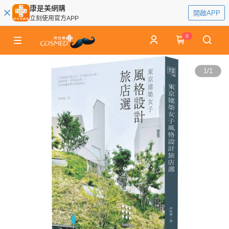
康是美網購
開啟APP
立刻使用官方APP
0
1
/
1