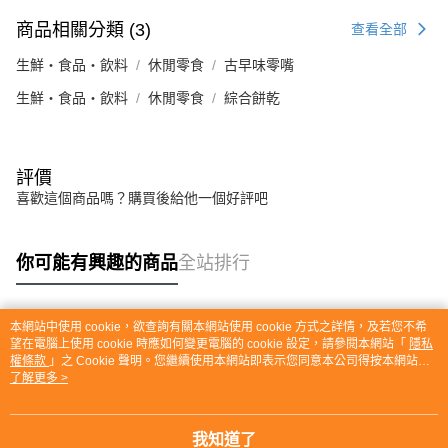
商品相關分類 (3)
查看全部
生鮮・食品・飲料
休閒零食
古早味零嘴
生鮮・食品・飲料
休閒零食
綜合餅乾
評價
喜歡這個商品嗎？購買後給他一個好評吧
你可能有興趣的商品
全站排行
本網站中使用 cookie，欲查詢有關本網站使用 cookie 方式之詳情，及若您不希
熱門標籤
望在電腦上使用 cookie 時應如何變更電腦的 cookie 設定，請參閱本網站「
隱私
權條款
」之 Cookie 聲明。您繼續使用本網站即表示您同意本公司得按本網站使
用條款之 Cookie 聲明使用 cookie。
了解更多 >
我知道了