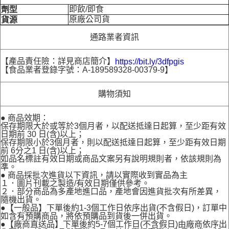
即飲/即食
劑型
原廠公司貨
貨源
通路業者資訊
【產品責任險：詳見商店簡介】
https://bit.ly/3dfpgis
【食品業者登錄字號：A-189589328-00379-9】
購物須知
● 商品效期：
保存期限大於或等於3個月者，以配送抵達日起算，至少距有效
日期前 30 日(含)以上；
保存期限小於3個月者，則以配送抵達日起算，至少距有效日期
前 6分之1 日(含)以上；
如品名標註有效日期或商品文案另有說明規則者，依該規則為
準。
● 商品採批次進貨以下資訊，請以實際收到實品為主
１．圖片刊載之製造/有效日期僅供參考。
２．部分商品為多產地進口品，產地會因進貨批次有所差異，
隨機出貨。
●【一般品】下單後約1-3個工作日依序出貨(不含假日)，訂單中
如含有預購商品，將依預購品到貨後一併出貨。
●【廠商直送品】下單後約5-7個工作日(不含假日)由廠商依序出