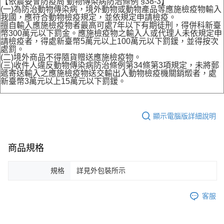
【依農委會防疫局 動物傳染病防治條例 §38-3】
(一)為防治動物傳染病，境外動物或動物產品等應施檢疫物輸入
我國，應符合動物檢疫規定，並依規定申請檢疫。
擅自輸入應施檢疫物者最高可處7年以下有期徒刑，得併科新臺
幣300萬元以下罰金。應施檢疫物之輸入人或代理人未依規定申
請檢疫者，得處新臺幣5萬元以上100萬元以下罰鍰，並得按次
處罰。
(二)境外商品不得隨貨贈送應施檢疫物。
(三)收件人違反動物傳染病防治條例第34條第3項規定，未將郵
遞寄送輸入之應施檢疫物送交輸出入動物檢疫機關銷燬者，處
新臺幣3萬元以上15萬元以下罰鍰。
顯示電腦版詳細說明
商品規格
規格
詳見外包裝所示
客服