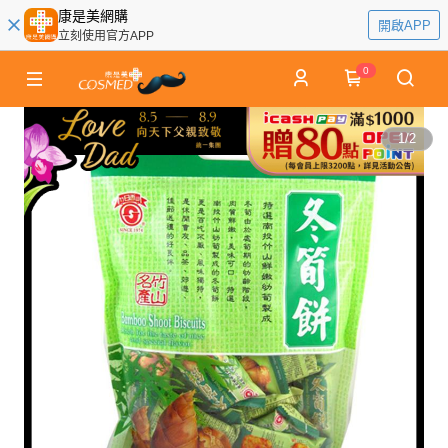
康是美網購
開啟APP
立刻使用官方APP
0
1
/
2