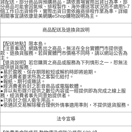
貨配送，部分商品與預購商品，請依賣場實際出貨日為準，部
分商品可能會因氣候、排程製作、海外運送等狀況而不適用5-7
個工作日出貨條件，實際出貨日需依廠商排程作業為準，詳細
相關事宜請依康是美網購eShop購物說明為主。
商品配送及退換貨說明
【配送地點】限本島。
【注意事項】網路售出之商品，無法在全台實體門市提供退
款、退換貨服務。若與實體門市價格不同時，請以網站公告為
主。
【退貨說明】若您購買之商品或服務為下列情形之一，恕無法
提供退貨服務：
●易於腐敗、保存期限較短或解約時即將逾期。
●依消費者要求所為之客製化給付。
●報紙、期刊或雜誌。
●經消費者拆封之影音商品或電腦軟體。
●非以有形媒介提供之數位內容或一經提供即為完成之線上服
務，經消費者事先同意始提供者。
●已拆封之個人衛生用品。
●依通訊交易解除權合理例外情事適用準則，不提供退貨服務。
法令宣導