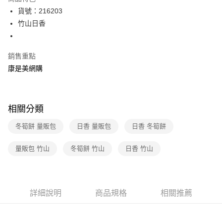
LINE Pay
貨號：216203
竹山日香
Apple Pay
街口支付
銷售重點
悠遊付
康是美網購
Google Pay
運送方式
相關分類
宅配-下單後3-5個工作天配送(不含預購品)，箱購品分箱出貨
冬筍餅 量販包
日香 量販包
日香 冬筍餅
每筆NT$100，滿NT$799(含以上)免運費
量販包 竹山
冬筍餅 竹山
日香 竹山
詳細說明
商品規格
相關推薦