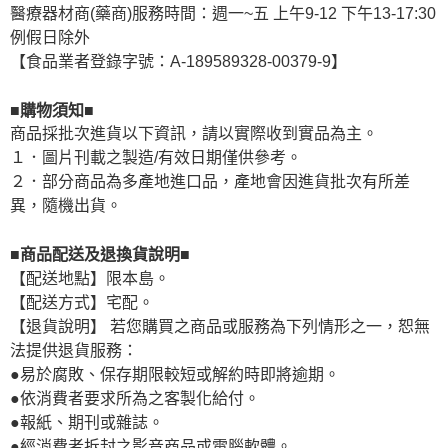
醫療器材商(藥商)服務時間：週一~五 上午9-12 下午13-17:30
例假日除外
【食品業者登錄字號：A-189589328-00379-9】
■購物須知■
商品採批次進貨以下資訊，請以實際收到實品為主。
１．圖片刊載之製造/有效日期僅供參考。
２．部分商品為多產地進口品，產地會因進貨批次有所差
異，隨機出貨。
■商品配送及退換貨說明■
【配送地點】限本島。
【配送方式】宅配。
【退貨說明】 若您購買之商品或服務為下列情形之一，恕無
法提供退貨服務：
●易於腐敗、保存期限較短或解約時即將逾期。
●依消費者要求所為之客製化給付。
●報紙、期刊或雜誌。
●經消費者拆封之影音商品或電腦軟體。