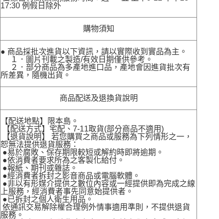
17:30 例假日除外
購物須知
● 商品採批次進貨以下資訊，請以實際收到實品為主。
１．圖片刊載之製造/有效日期僅供參考。
２．部分商品為多產地進口品，產地會因進貨批次有
所差異，隨機出貨。
商品配送及退換貨說明
【配送地點】限本島。
【配送方式】宅配、7-11取貨(部分商品不適用)
【退貨說明】 若您購買之商品或服務為下列情形之一，
恕無法提供退貨服務：
●易於腐敗、保存期限較短或解約時即將逾期。
●依消費者要求所為之客製化給付。
●報紙、期刊或雜誌。
●經消費者拆封之影音商品或電腦軟體。
●非以有形媒介提供之數位內容或一經提供即為完成之線
上服務，經消費者事先同意始提供者。
●已拆封之個人衛生用品。
依通訊交易解除權合理例外情事適用準則，不提供退貨
服務。