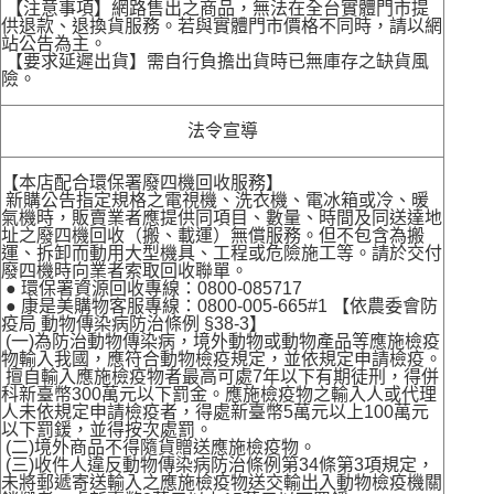
【注意事項】網路售出之商品，無法在全台實體門市提
供退款、退換貨服務。若與實體門市價格不同時，請以網
站公告為主。
【要求延遲出貨】需自行負擔出貨時已無庫存之缺貨風
險。
法令宣導
【本店配合環保署廢四機回收服務】
新購公告指定規格之電視機、洗衣機、電冰箱或冷、暖
氣機時，販賣業者應提供同項目、數量、時間及同送達地
址之廢四機回收（搬、載運）無償服務。但不包含為搬
運、拆卸而動用大型機具、工程或危險施工等。請於交付
廢四機時向業者索取回收聯單。
● 環保署資源回收專線：0800-085717
● 康是美購物客服專線：0800-005-665#1 【依農委會防
疫局 動物傳染病防治條例 §38-3】
(一)為防治動物傳染病，境外動物或動物產品等應施檢疫
物輸入我國，應符合動物檢疫規定，並依規定申請檢疫。
擅自輸入應施檢疫物者最高可處7年以下有期徒刑，得併
科新臺幣300萬元以下罰金。應施檢疫物之輸入人或代理
人未依規定申請檢疫者，得處新臺幣5萬元以上100萬元
以下罰鍰，並得按次處罰。
(二)境外商品不得隨貨贈送應施檢疫物。
(三)收件人違反動物傳染病防治條例第34條第3項規定，
未將郵遞寄送輸入之應施檢疫物送交輸出入動物檢疫機關