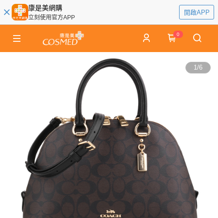
康是美網購
開啟APP
立刻使用官方APP
0
1
/
6