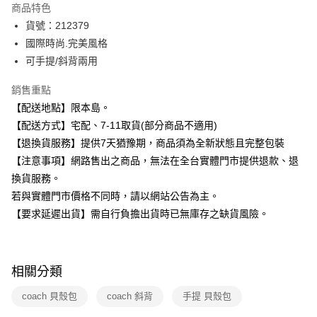
商品特色
3 期 0 利率 每期
NT$3,333
21家銀行
貨號：212379
6 期 0 利率 每期
NT$1,666
21家銀行
合作金庫商業銀行
第一商業銀行
國際時尚.完美風格
華南商業銀行
彰化商業銀行
12 期 0 利率 每期
NT$833
21家銀行
可手提/斜背兩用
合作金庫商業銀行
第一商業銀行
上海商業儲蓄銀行
台北富邦商業銀行
華南商業銀行
彰化商業銀行
合作金庫商業銀行
第一商業銀行
數位禮券
國泰世華商業銀行
兆豐國際商業銀行
銷售重點
上海商業儲蓄銀行
台北富邦商業銀行
華南商業銀行
彰化商業銀行
臺灣中小企業銀行
台中商業銀行
國泰世華商業銀行
兆豐國際商業銀行
【配送地點】限本島。
LINE Pay
上海商業儲蓄銀行
台北富邦商業銀行
匯豐（台灣）商業銀行
華泰商業銀行
臺灣中小企業銀行
台中商業銀行
【配送方式】宅配、7-11取貨(部分商品不適用)
國泰世華商業銀行
兆豐國際商業銀行
聯邦商業銀行
遠東國際商業銀行
匯豐（台灣）商業銀行
華泰商業銀行
Apple Pay
臺灣中小企業銀行
台中商業銀行
【退換貨服務】提供7天猶豫期，商品須為全新狀態且完整包裝
元大商業銀行
永豐商業銀行
聯邦商業銀行
遠東國際商業銀行
匯豐（台灣）商業銀行
華泰商業銀行
【注意事項】網路售出之商品，無法在全台實體門市提供退款、退
玉山商業銀行
星展（台灣）商業銀行
街口支付
元大商業銀行
永豐商業銀行
聯邦商業銀行
遠東國際商業銀行
台新國際商業銀行
中國信託商業銀行
換貨服務。
玉山商業銀行
星展（台灣）商業銀行
元大商業銀行
永豐商業銀行
台灣樂天信用卡公司
悠遊付
若與實體門市價格不同時，請以網站公告為主。
台新國際商業銀行
中國信託商業銀行
玉山商業銀行
星展（台灣）商業銀行
台灣樂天信用卡公司
【要求延遲出貨】需自行負擔出貨時已無庫存之缺貨風險。
台新國際商業銀行
中國信託商業銀行
Google Pay
台灣樂天信用卡公司
運送方式
相關分類
廠商自送宅配免運
免運費
coach 貝殼包
coach 斜背
手提 貝殼包