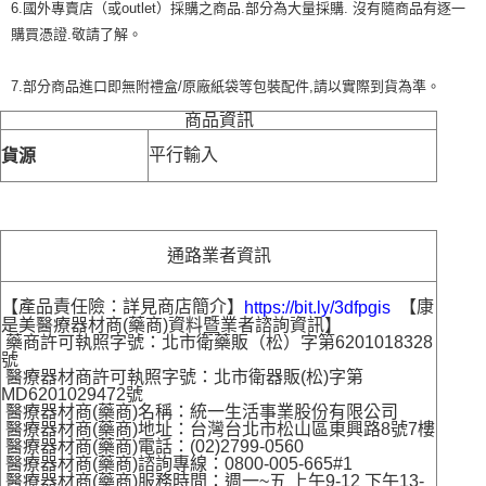
6.國外專賣店（或outlet）採購之商品.部分為大量採購. 沒有隨商品有逐一
購買憑證.敬請了解。
7.部分商品進口即無附禮盒/原廠紙袋等包裝配件,請以實際到貨為準。
商品資訊
平行輸入
貨源
通路業者資訊
【產品責任險：詳見商店簡介】
【康
https://bit.ly/3dfpgis
是美醫療器材商(藥商)資料暨業者諮詢資訊】
藥商許可執照字號：北市衛藥販（松）字第6201018328
號
醫療器材商許可執照字號：北市衛器販(松)字第
MD6201029472號
醫療器材商(藥商)名稱：統一生活事業股份有限公司
醫療器材商(藥商)地址：台灣台北市松山區東興路8號7樓
醫療器材商(藥商)電話：(02)2799-0560
醫療器材商(藥商)諮詢專線：0800-005-665#1
醫療器材商(藥商)服務時間：週一~五 上午9-12 下午13-