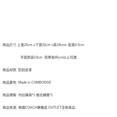
商品尺寸:上寬25cm x下寬32cm x高18cmx 底寬9.5cm
手提把高13cm 背帶長85cm以上可調
商品材質: 防刮皮革
商品產地: Made in COMBODGE
商品規格: 內拉鍊袋*1 後拉鍊層*1
商品來源: 美國COACH專櫃或 OUTLET全新真品