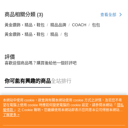
商品相關分類 (3)
查看全部
黃金鑽飾・精品・鞋包
精品品牌
COACH
包包
黃金鑽飾・精品・鞋包
精品
包
評價
喜歡這個商品嗎？購買後給他一個好評吧
你可能有興趣的商品
全站排行
本網站中使用 cookie，欲查詢有關本網站使用 cookie 方式之詳情，及若您不希
熱門標籤
望在電腦上使用 cookie 時應如何變更電腦的 cookie 設定，請參閱本網站「
隱私
權條款
」之 Cookie 聲明。您繼續使用本網站即表示您同意本公司得按本網站使
用條款之 Cookie 聲明使用 cookie。
了解更多 >