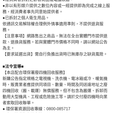
●非以有形媒介提供之數位內容或一經提供即為完成之線上服
務，經消費者事先同意始提供者。
●已拆封之個人衛生用品。
依通訊交易解除權合理例外情事適用準則，不提供退貨服
務。
【注意事項】網路售出之商品，無法在全台實體門市提供退
款、退換貨服務。若與實體門市價格不同時，請以網站公告
為主。
【要求延遲出貨】需自行負擔出貨時已無庫存之缺貨風險。
■法令宣導■
【本店配合環保署廢四機回收服務】
新購公告指定規格之電視機、洗衣機、電冰箱或冷、暖氣機
時，販賣業者應提供同項目、數量、時間及同送達地址之廢
四機回收（搬、載運）無償服務。但不包含為搬運、拆卸而
動用大型機具、工程或危險施工等。請於交付廢四機時向業
者索取回收聯單。
● 環保署資源回收專線：0800-085717