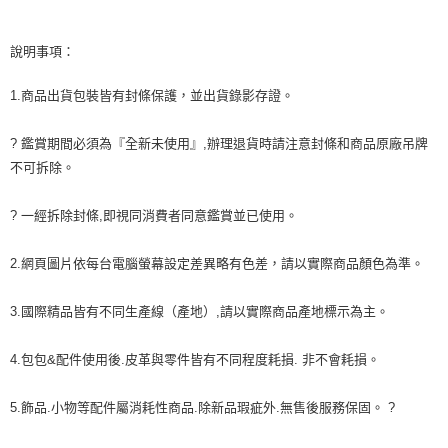
說明事項：
1.商品出貨包裝皆有封條保護，並出貨錄影存證。
? 鑑賞期間必須為『全新未使用』,辦理退貨時請注意封條和商品原廠吊牌
不可拆除。
? 一經拆除封條,即視同消費者同意鑑賞並已使用。
2.網頁圖片依每台電腦螢幕設定差異略有色差，請以實際商品顏色為準。
3.國際精品皆有不同生產線（產地）,請以實際商品產地標示為主。
4.包包&配件使用後.皮革與零件皆有不同程度耗損. 非不會耗損。
5.飾品.小物等配件屬消耗性商品.除新品瑕疵外.無售後服務保固。 ?