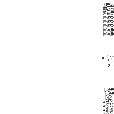
【產
藥商許
醫療器
醫療器
醫療器
醫療器材
醫療器材
醫療器
● 商
１．
２．
【配
【配送
【退貨
●易於
●依消
●報紙