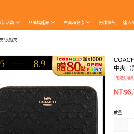
最新活動
品牌旗艦館
會員超好康
好康快訊
達人
夾/長短夾
COA
中夾（
宅配免運費
NT$6,
數量