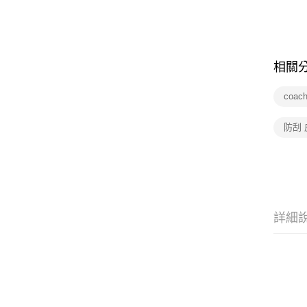
相關
coac
防刮 
詳細