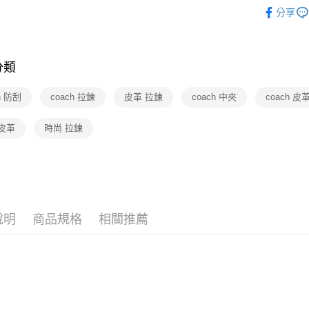
黃金鑽飾
分享
🆕主打活
運送方式
黃金鑽飾
廠商自送
分類
免運費
h 防刮
coach 拉鍊
皮革 拉鍊
coach 中夾
coach 皮
皮革
時尚 拉鍊
說明
商品規格
相關推薦