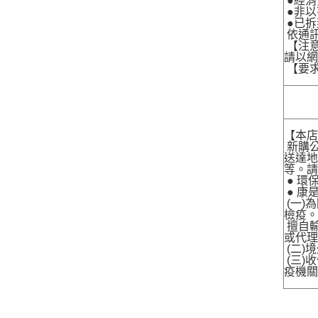
●經消
●非以
●已拆
依通
【注
請以
【要
【本
新購
送達
等。
● 環保
● 康
(一)
檢疫
擅自輸
或代理
(二)
(三)
疫機關