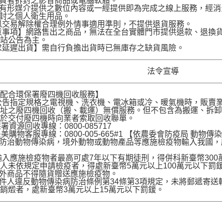
費者拆封之影音商品或電腦軟體。
有形媒介提供之數位內容或一經提供即為完成之線上服務，經消
封之個人衛生用品。
訊交易解除權合理例外情事適用準則，不提供退貨服務。
意事項】網路售出之商品，無法在全台實體門市提供退款、退換
網站公告為主。
求延遲出貨】需自行負擔出貨時已無庫存之缺貨風險。
法令宣導
店配合環保署廢四機回收服務】
公告指定規格之電視機、洗衣機、電冰箱或冷、暖氣機時，販賣
地址之廢四機回收（搬、載運）無償服務。但不包含為搬運、拆
請於交付廢四機時向業者索取回收聯單。
署資源回收專線：0800-085717
是美購物客服專線：0800-005-665#1 【依農委會防疫局 動物傳染
為防治動物傳染病，境外動物或動物產品等應施檢疫物輸入我國
。
入應施檢疫物者最高可處7年以下有期徒刑，得併科新臺幣30
人未依規定申請檢疫者，得處新臺幣5萬元以上100萬元以下罰
境外商品不得隨貨贈送應施檢疫物。
收件人違反動物傳染病防治條例第34條第3項規定，未將郵遞寄
銷燬者，處新臺幣3萬元以上15萬元以下罰鍰。