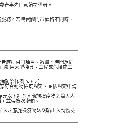
費者事先同意始提供者。
貨服務。若與實體門市價格不同時，
業者應提供同項目、數量、時間及同
卸而動用大型機具、工程或危險施工
病防治條例 §38-3】
，應符合動物檢疫規定，並依規定申請
0萬元以下罰金。應施檢疫物之輸入人
鍰，並得按次處罰。
送輸入之應施檢疫物送交輸出入動物檢