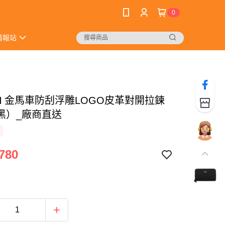
0
情報站
CH 金馬車防刮浮雕LOGO皮革對開拉鍊
黑）_廠商直送
780