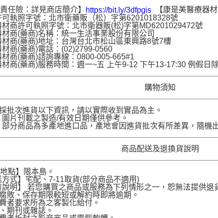
品責任險：詳見商店簡介】
【康是美醫療器材
https://bit.ly/3dfpgis
可執照字號：北市衛藥販（松）字第6201018328號
材商許可執照字號：北市衛器販(松)字第MD6201029472號
材商(藥商)名稱：統一生活事業股份有限公司
材商(藥商)地址：台灣台北市松山區東興路8號7樓
商(藥商)電話：(02)2799-0560
商(藥商)諮詢專線：0800-005-665#1
材商(藥商)服務時間：週一~五 上午9-12 下午13-17:30 例假日
購物須知
品採批次進貨以下資訊，請以實際收到實品為主。
圖片刊載之製造/有效日期僅供參考。
部分商品為多產地進口品，產地會因進貨批次有所差異，隨機
商品配送及退換貨說明
送地點】限本島。
方式】宅配、7-11取貨(部分商品不適用)
說明】 若您購買之商品或服務為下列情形之一，恕無法提供退
腐敗、保存期限較短或解約時即將逾期。
費者要求所為之客製化給付。
、期刊或雜誌。