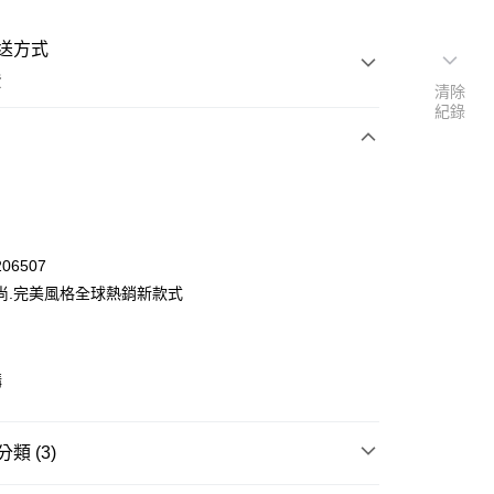
送方式
費
清除
紀錄
次付款
06507
尚.完美風格全球熱銷新款式
購
類 (3)
y