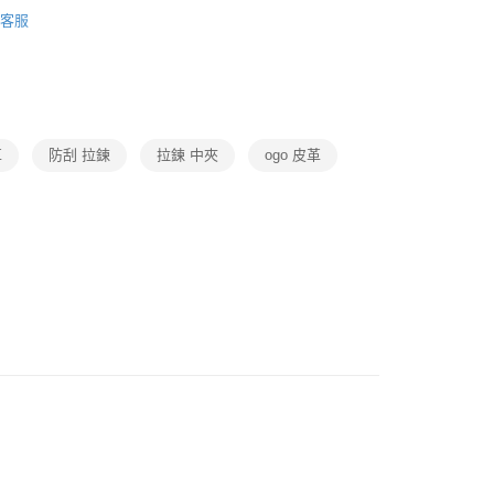
・精品・鞋包
精品品牌
COACH
皮夾/長短夾
客服
動
就是好好買
・精品・鞋包
精品
中夾/短夾
宅配免運
革
防刮 拉鍊
拉鍊 中夾
ogo 皮革