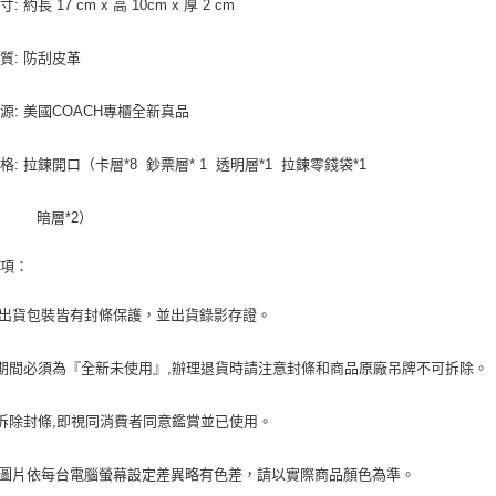
: 約長 17 cm x 高 10cm x 厚 2 cm
質: 防刮皮革
源: 美國COACH專櫃全新真品
格: 拉鍊開口（卡層*8 鈔票層* 1 透明層*1 拉鍊零錢袋*1
層*2）
事項：
品出貨包裝皆有封條保護，並出貨錄影存證。
期間必須為『全新未使用』,辦理退貨時請注意封條和商品原廠吊牌不可拆除。
除封條,即視同消費者同意鑑賞並已使用。
頁圖片依每台電腦螢幕設定差異略有色差，請以實際商品顏色為準。