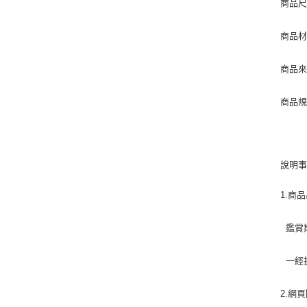
商品尺寸
商品材
商品來
商品規
暗
說明
1.商
鑑賞
一經拆
2.網