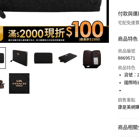
付款與運
宅配免運
付款方式
商品特色
icash Pay
商品編號
8869571
信用卡一
商品特色
數位禮券
貨號：2
國際時
LINE Pay
Apple Pay
銷售重點
康是美網
街口支付
悠遊付
商品相關分
Google Pa