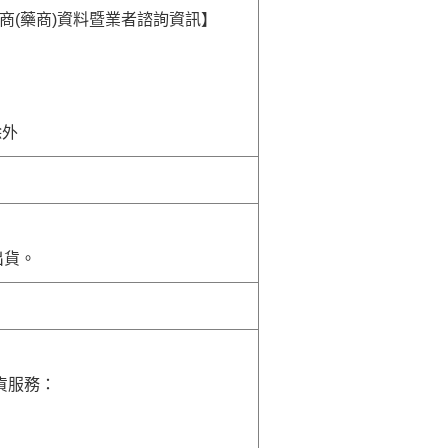
商(藥商)資料暨業者諮詢資訊】
除外
出貨。
貨服務：