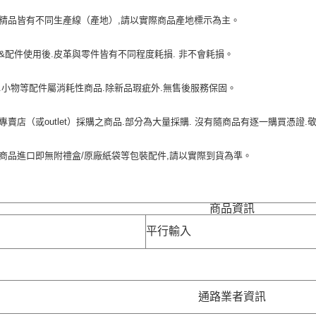
際精品皆有不同生產線（產地）,請以實際商品產地標示為主。
包&配件使用後.皮革與零件皆有不同程度耗損. 非不會耗損。
品.小物等配件屬消耗性商品.除新品瑕疵外.無售後服務保固。
外專賣店（或outlet）採購之商品.部分為大量採購. 沒有隨商品有逐一購買憑證.
分商品進口即無附禮盒/原廠紙袋等包裝配件,請以實際到貨為準。
商品資訊
平行輸入
通路業者資訊