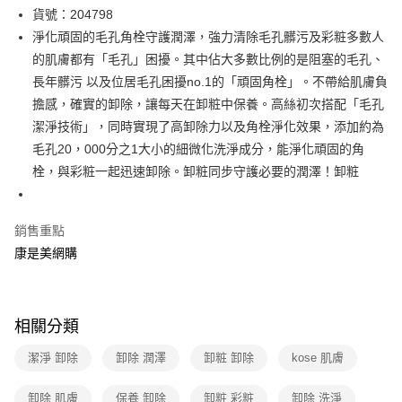
超商取貨付款
貨號：204798
淨化頑固的毛孔角栓守護潤澤，強力清除毛孔髒污及彩粧多數人
LINE Pay
的肌膚都有「毛孔」困擾。其中佔大多數比例的是阻塞的毛孔、
Apple Pay
長年髒污 以及位居毛孔困擾no.1的「頑固角栓」。不帶給肌膚負
擔感，確實的卸除，讓每天在卸粧中保養。高絲初次搭配「毛孔
街口支付
潔淨技術」，同時實現了高卸除力以及角栓淨化效果，添加約為
悠遊付
毛孔20，000分之1大小的細微化洗淨成分，能淨化頑固的角
栓，與彩粧一起迅速卸除。卸粧同步守護必要的潤澤！卸粧
Google Pay
運送方式
銷售重點
超商取貨付款(下單後3-5個工作天配送)
康是美網購
每筆NT$70，滿NT$399(含以上)免運費
付款後7-11取貨(下單後3-5個工作天配送)
相關分類
每筆NT$70，滿NT$399(含以上)免運費
潔淨 卸除
卸除 潤澤
卸粧 卸除
kose 肌膚
宅配-下單後3-5個工作天配送(不含預購品)，箱購品分箱出貨
每筆NT$100，滿NT$799(含以上)免運費
卸除 肌膚
保養 卸除
卸粧 彩粧
卸除 洗淨