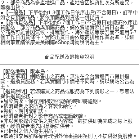
２．部分商品為多產地進口品，產地會因進貨批次有所差異，
隨機出貨。
●【一般品】下單後約1-3個工作日依序出貨(不含假日)，訂單中
如含有預購商品，將依預購品到貨後一併出貨。
●【廠商直送品】下單後約5-7個工作日(不含假日)由廠商依序出
貨配送，部分商品與預購商品，請依賣場實際出貨日為準，部
分商品可能會因氣候、排程製作、海外運送等狀況而不適用5-7
個工作日出貨條件，實際出貨日需依廠商排程作業為準，詳細
相關事宜請依康是美網購eShop購物說明為主。
商品配送及退換貨說明
【配送地點】限本島。
【注意事項】網路售出之商品，無法在全台實體門市提供退
款、退換貨服務。若與實體門市價格不同時，請以網站公告為
主。
【退貨說明】若您購買之商品或服務為下列情形之一，恕無法
提供退貨服務：
●易於腐敗、保存期限較短或解約時即將逾期。
●依消費者要求所為之客製化給付。
●報紙、期刊或雜誌。
●經消費者拆封之影音商品或電腦軟體。
●非以有形媒介提供之數位內容或一經提供即為完成之線上服
務，經消費者事先同意始提供者。
●已拆封之個人衛生用品。
●依通訊交易解除權合理例外情事適用準則，不提供退貨服務。