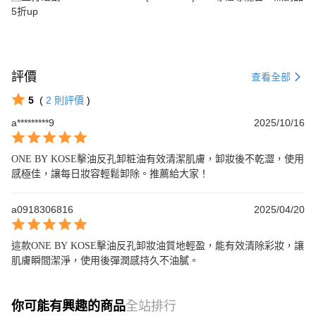
5折up
評價
查看全部
5
(
2
則評價
)
a*********9
2025/10/16
ONE BY KOSE擊油反孔卸粧油有效清潔肌膚，卸妝後不乾澀，使用
感極佳，讓每日妝容輕鬆卸除。推薦給大家！
a0918306816
2025/04/20
這款ONE BY KOSE擊油反孔卸妝油質地輕盈，能有效清除彩妝，讓
肌膚瞬間潔淨，使用後彈潤感持久不油膩。
你可能有興趣的商品
全站排行