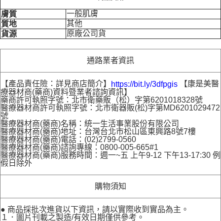
一般肌膚
膚質
其他
質地
原廠公司貨
貨源
通路業者資訊
【產品責任險：詳見商店簡介】
【康是美醫
https://bit.ly/3dfpgis
療器材商(藥商)資料暨業者諮詢資訊】
藥商許可執照字號：北市衛藥販（松）字第6201018328號
醫療器材商許可執照字號：北市衛器販(松)字第MD6201029472
號
醫療器材商(藥商)名稱：統一生活事業股份有限公司
醫療器材商(藥商)地址：台灣台北市松山區東興路8號7樓
醫療器材商(藥商)電話：(02)2799-0560
醫療器材商(藥商)諮詢專線：0800-005-665#1
醫療器材商(藥商)服務時間：週一~五 上午9-12 下午13-17:30 例
假日除外
購物須知
● 商品採批次進貨以下資訊，請以實際收到實品為主。
１．圖片刊載之製造/有效日期僅供參考。