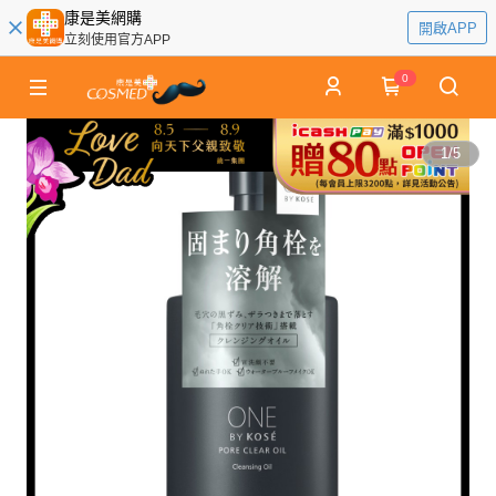
康是美網購
開啟APP
立刻使用官方APP
0
1
/
5