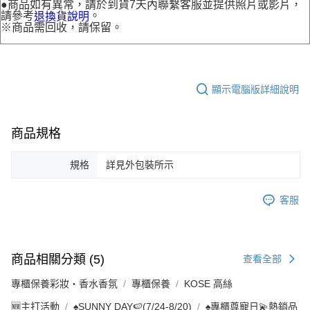
●商品如有異常，請於到貨7天內聯繫客服並提供照片或影片，
請參考
。
退換貨說明
※商品需回收，請保留。
顯示電腦版詳細說明
商品規格
規格
詳見外包裝所示
客服
商品相關分類 (5)
查看全部
專櫃保養彩妝・香水香氛
專櫃保養
KOSE 高絲
🆕主打活動
♠︎SUNNY DAY🍉(7/24-8/20)
♠︎專櫃尊寵日💫熱銷品