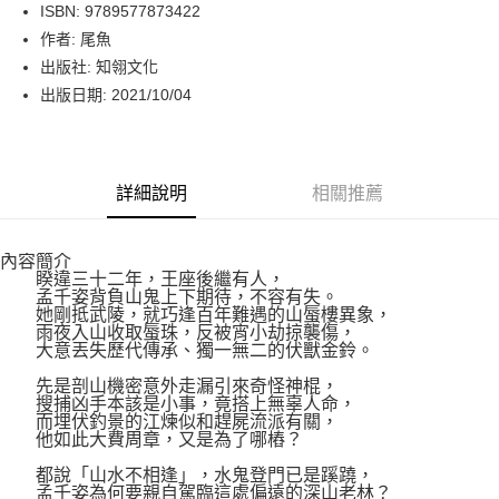
LINE Pay
ISBN: 9789577873422
作者: 尾魚
Apple Pay
出版社: 知翎文化
街口支付
出版日期: 2021/10/04
悠遊付
Google Pay
詳細說明
相關推薦
運送方式
內容簡介
博客來商品配送方式
睽違三十二年，王座後繼有人，
每筆NT$80，滿NT$1,000(含以上)免運費
孟千姿背負山鬼上下期待，不容有失。
她剛抵武陵，就巧逢百年難遇的山蜃樓異象，
雨夜入山收取蜃珠，反被宵小劫掠襲傷，
大意丟失歷代傳承、獨一無二的伏獸金鈴。
先是剖山機密意外走漏引來奇怪神棍，
搜捕凶手本該是小事，竟搭上無辜人命，
而埋伏釣景的江煉似和趕屍流派有關，
他如此大費周章，又是為了哪樁？
都說「山水不相逢」，水鬼登門已是蹊蹺，
孟千姿為何要親自駕臨這處偏遠的深山老林？