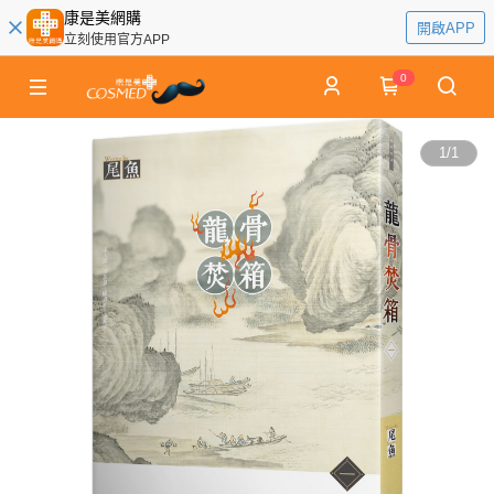
康是美網購
開啟APP
立刻使用官方APP
0
1
/
1