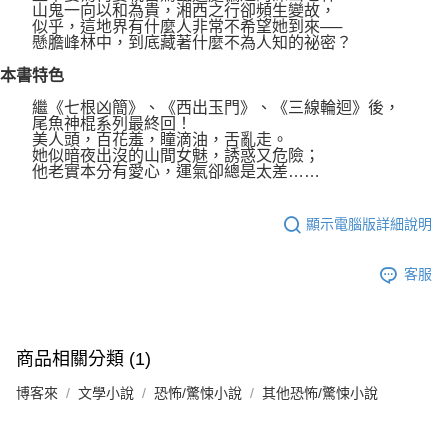
山鬼一向以和為貴，湘西之行卻頻生變故，
似乎，這地界有什麼人非常不希望她到來──
懸膽峰林中，到底藏著什麼不為人知的祕密？
本書特色
繼《七根凶簡》、《西出玉門》、《三線輪迴》後，
尾魚神棍系列最終回！
美人頭，百花羞，瞳滴油，舌亂走。
她似暗夜出沒的山間女魅，誘惑又危險；
他老實本分有愛心，運氣卻總是太差……
顯示電腦版詳細說明
客服
商品相關分類 (1)
博客來
文學小說
恐怖/驚悚小說
其他恐怖/驚悚小說