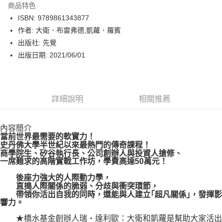
商品特色
LINE Pay
ISBN: 9789861343877
作者: 大衛．布雷弗德,凱蘿．羅賓
Apple Pay
出版社: 先覺
街口支付
出版日期: 2021/06/01
悠遊付
Google Pay
詳細說明
相關推薦
運送方式
內容簡介
博客來商品配送方式
當前世界最需要的軟實力！
每筆NT$80，滿NT$1,000(含以上)免運費
史丹佛大學半世紀以來最熱門的傳奇課程！
商學院生、矽谷執行長、公司創辦人與投資人搶修、
一席難求的高階實戰工作坊，學費高達50萬元！
後座力強大的人際動力學，
直搗人際關係的脆弱、分歧與衝突環節，
帶領你活出自我的同時，還能與人建立｢超凡關係｣，發揮影
響力。
★橋水基金創辦人瑞‧達利歐：大衛和凱蘿是幫助大家活出