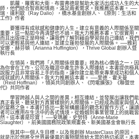
凱蘿．羅賓和大衛．布雷弗德是幫助大家活出成功人生的大
師，他們結合智商和情商，滿足兩者需求。我推薦這本書。 ──
瑞．達利歐（Ray Dalio），橋水基金創辦人、《原則：生活和
工作》作者
要獲得有成就感和健康的人生，建立有意義的人際關係至關
重要，這一點如今再清楚也不過。我大力推薦本書，它很實用，
而且出版得正是時候，讓我們了解到藉由學習與自己連結，我們
可以更輕易與他人連結，並建立蓬勃發展的人際關係。 ──雅莉
安娜．赫芬頓（Arianna Huffington），Thrive Global 創辦人暨
執行長
在領英，我們將「人際關係很重要」視為核心價值之一，因
為你會在工作、公司及職涯中產生許多人際連結。本書提供極具
說服力且非常容易上手的指南，讓你建立能帶來專業成功和個人
成就感的人際關係。我大力推薦這本書。 ──里德．霍夫曼
（Reid Hoffman），領英共同創辦人、《閃電擴張》《聯盟世
代》共同作者
學習跨越人與人之間的差異，相互連結，並發展出讓我們能
真正看見、聽見對方真實樣貌的人際關係，已經成為國家與個人
的當務之急。本書打造出一套架構嚴謹的觀念和實作方式，讓讀
者可以應用在生活中的各式情境，從婚姻到事業管理上的挑戰皆
然。這本書是珍寶！ ──安瑪麗．史勞特（Anne-Marie
Slaughter），前美國國務院政策規畫長、新美國基金會執行長
我其中一個人生目標，以及我創辦 MasterClass 的原因，
就是出於想將全世界最優異的事物開放給大眾的熱切承諾。本書