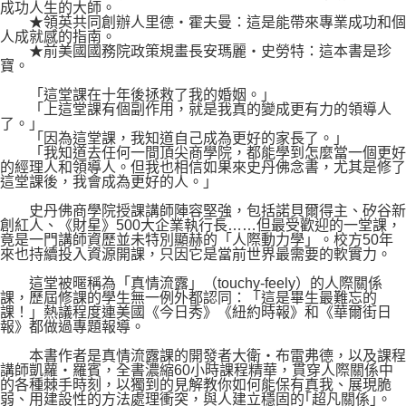
成功人生的大師。
★領英共同創辦人里德‧霍夫曼：這是能帶來專業成功和個
人成就感的指南。
★前美國國務院政策規畫長安瑪麗‧史勞特：這本書是珍
寶。
「這堂課在十年後拯救了我的婚姻。」
「上這堂課有個副作用，就是我真的變成更有力的領導人
了。」
「因為這堂課，我知道自己成為更好的家長了。」
「我知道去任何一間頂尖商學院，都能學到怎麼當一個更好
的經理人和領導人。但我也相信如果來史丹佛念書，尤其是修了
這堂課後，我會成為更好的人。」
史丹佛商學院授課講師陣容堅強，包括諾貝爾得主、矽谷新
創紅人、《財星》500大企業執行長……但最受歡迎的一堂課，
竟是一門講師資歷並未特別顯赫的「人際動力學」。校方50年
來也持續投入資源開課，只因它是當前世界最需要的軟實力。
這堂被暱稱為「真情流露」（touchy-feely）的人際關係
課，歷屆修課的學生無一例外都認同：「這是畢生最難忘的
課！」熱議程度連美國《今日秀》《紐約時報》和《華爾街日
報》都做過專題報導。
本書作者是真情流露課的開發者大衛‧布雷弗德，以及課程
講師凱蘿‧羅賓，全書濃縮60小時課程精華，貫穿人際關係中
的各種棘手時刻，以獨到的見解教你如何能保有真我、展現脆
弱、用建設性的方法處理衝突，與人建立穩固的｢超凡關係｣。