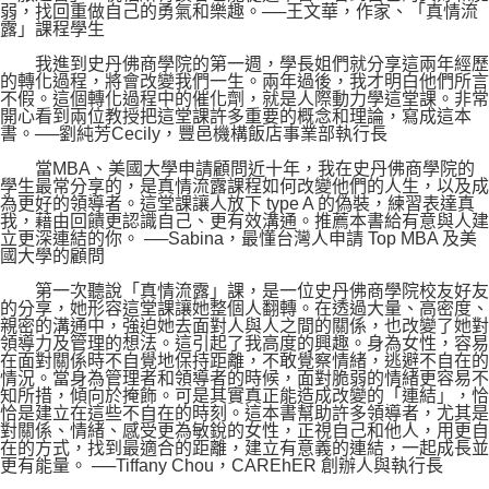
弱，找回重做自己的勇氣和樂趣。──王文華，作家、「真情流
露」課程學生
我進到史丹佛商學院的第一週，學長姐們就分享這兩年經歷
的轉化過程，將會改變我們一生。兩年過後，我才明白他們所言
不假。這個轉化過程中的催化劑，就是人際動力學這堂課。非常
開心看到兩位教授把這堂課許多重要的概念和理論，寫成這本
書。──劉純芳Cecily，豐邑機構飯店事業部執行長
當MBA、美國大學申請顧問近十年，我在史丹佛商學院的
學生最常分享的，是真情流露課程如何改變他們的人生，以及成
為更好的領導者。這堂課讓人放下 type A 的偽裝，練習表達真
我，藉由回饋更認識自己、更有效溝通。推薦本書給有意與人建
立更深連結的你。 ──Sabina，最懂台灣人申請 Top MBA 及美
國大學的顧問
第一次聽說「真情流露」課，是一位史丹佛商學院校友好友
的分享，她形容這堂課讓她整個人翻轉。在透過大量、高密度、
親密的溝通中，強迫她去面對人與人之間的關係，也改變了她對
領導力及管理的想法。這引起了我高度的興趣。身為女性，容易
在面對關係時不自覺地保持距離，不敢覺察情緒，逃避不自在的
情況。當身為管理者和領導者的時候，面對脆弱的情緒更容易不
知所措，傾向於掩飾。可是其實真正能造成改變的「連結」，恰
恰是建立在這些不自在的時刻。這本書幫助許多領導者，尤其是
對關係、情緒、感受更為敏銳的女性，正視自己和他人，用更自
在的方式，找到最適合的距離，建立有意義的連結，一起成長並
更有能量。 ──Tiffany Chou，CAREhER 創辦人與執行長