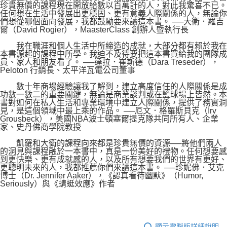
珍貴無價的課程現在開放給數以百萬計的人，對此我驚喜不已。
任何想在生活中發展出更穩固、更有意義人際關係的人，無論你
們想從哪個面向發展，我都鼓勵要來讀這本書。 ──大衛．羅吉
爾（David Rogier），MaasterClass 創辦人暨執行長
我在職涯和個人生活中所締造的成就，大部分都有賴於我在
本書源起的課程中所學。我迫不及待要把這本書買給我的團隊成
員、家人和朋友看了。 ──達拉．崔斯德（Dara Treseder），
Peloton 行銷長、太平洋瓦電公司董事
數十年商場經驗讓我了解到，建立高度信任的人際關係是成
功數一數二的重要關鍵，無論是商業談判或在籃球場上皆然。本
書對如何在私人生活和專業環境中建立人際關係，提供了務實洞
見，是這個領域中最上乘的作品。 ──厄文．格羅斯貝克（Irv
Grousbeck），美國NBA波士頓塞爾提克隊共同所有人、企業
家、史丹佛商學院教授
凱羅和大衛的課程向來都是珍貴無價的資源──將他們兩人
的洞見與課程融於一本書中，真是一份美好的禮物。任何想要感
到更快樂、更有成就感的人，以及所有想要我們的世界有更好、
更聰明未來的人，我都推薦你們來讀這本書。 ──珍妮佛．艾克
博士（Dr. Jennifer Aaker），《認真看待幽默》（Humor,
Seriously）與《蜻蜓效應》作者
顯示電腦版詳細說明