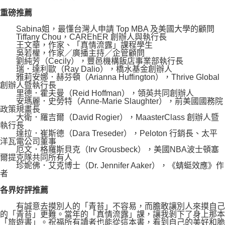
重磅推薦
Sabina姐，最懂台灣人申請 Top MBA 及美國大學的顧問
Tiffany Chou，CAREhER 創辦人與執行長
王文華，作家、「真情流露」課程學生
吳若權，作家／廣播主持／企管顧問
劉純芳（Cecily），豐邑機構飯店事業部執行長
瑞．達利歐（Ray Dalio），橋水基金創辦人
雅莉安娜．赫芬頓（Arianna Huffington），Thrive Global
創辦人暨執行長
里德．霍夫曼（Reid Hoffman），領英共同創辦人
安瑪麗．史勞特（Anne-Marie Slaughter），前美國國務院
政策規畫長
大衛．羅吉爾（David Rogier），MaasterClass 創辦人暨
執行長
達拉．崔斯德（Dara Treseder），Peloton 行銷長、太平
洋瓦電公司董事
厄文．格羅斯貝克（Irv Grousbeck），美國NBA波士頓塞
爾提克隊共同所有人
珍妮佛．艾克博士（Dr. Jennifer Aaker），《蜻蜓效應》作
者
各界好評推薦
有誠意去摸別人的「青苔」不容易，而膽敢讓別人來摸自己
的「青苔」更難。當年的「真情流露」課，讓我剝下了身上那本
「旅遊書」。祝福所有讀者也能從這本書，看到自己的美好和脆