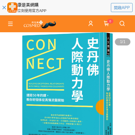
康是美網購
開啟APP
立刻使用官方APP
0
1
/
1