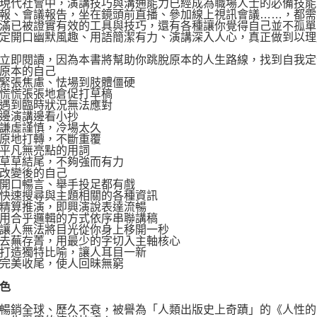
代社會中，演講技巧與溝通能力已經成為職場人士的必備技能
報、會議報告，坐在鏡頭前直播、參加線上視訊會議……，都需
滿已被證實有效的工具與技巧，還有各種讓你覺得自己並不孤單
定開口幽默風趣、用語簡潔有力、演講深入人心，真正做到以理
即閱讀，因為本書將幫助你跳脫原本的人生路線，找到自我定
本的自己
張焦慮、怯場到肢體僵硬
慌張張地倉促打草稿
到臨時狀況無法應對
演講邊看小抄
虛謹慎，冷場太久
地打轉，不斷重覆
凡無亮點的用詞
草結尾，不夠強而有力
變後的自己
口暢言、舉手投足都有戲
速搜尋與主題相關的各種資訊
算推演，即興演說表達流暢
合乎邏輯的方式依序串聯講稿
人無法將目光從你身上移開一秒
蕪存菁，用最少的字切入主軸核心
造獨特比喻，讓人耳目一新
美收尾，使人回昧無窮
色
銷全球、歷久不衰，被譽為「人類出版史上奇蹟」的《人性的