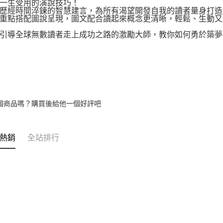
一生受用的演說技巧！
經時間淬鍊的智慧建言，為所有渴望開發自我的讀者量身打造劃
點搭配圖說呈現，圖文配合讀起來概念更清晰，輕鬆、生動又
導全球無數讀者走上成功之路的激勵大師，教你如何勇於築夢
個商品嗎？購買後給他一個好評吧
熱銷
全站排行