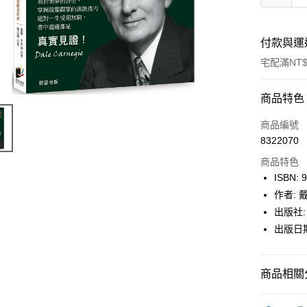
付款與運
宅配滿NT$
付款方式
商品特色
icash Pay
商品編號
8322070
信用卡一
商品特色
數位禮券
ISBN: 
作者:
LINE Pay
出版社:
Apple Pay
出版日期:
街口支付
商品相關分
悠遊付
Google Pa
博客來