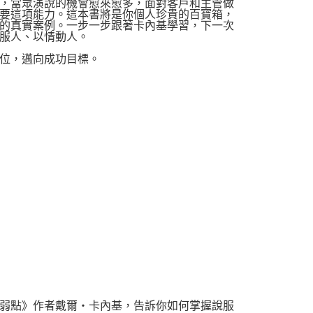
，當眾演說的機會愈來愈多，面對客戶和主管做
要這項能力。這本書將是你個人珍貴的百寶箱，
的真實案例。一步一步跟著卡內基學習，下一次
服人、以情動人。
位，邁向成功目標。
弱點》作者戴爾‧卡內基，告訴你如何掌握說服