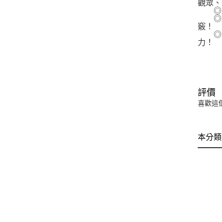
觀眾、
◎歷
◎重
竅！
◎引
力！
評價
喜歡這
本分類