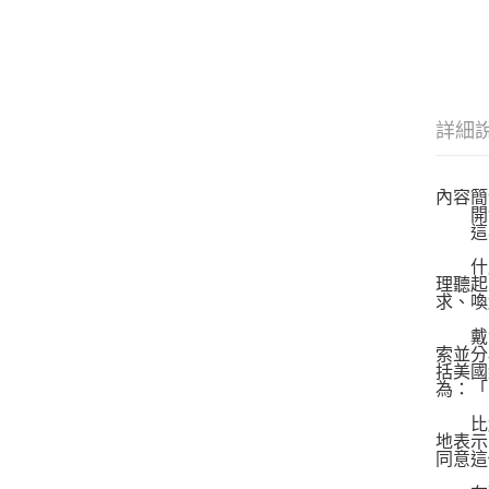
詳細
內容簡
開發
這本
什麼
理聽起
求、喚
戴爾．
索並分
括美國
為：「
比起
地表示
同意這