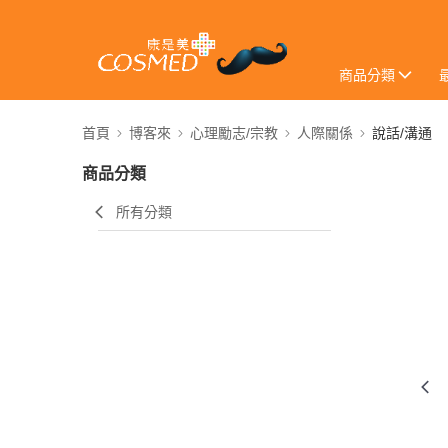
商品分類
首頁
博客來
心理勵志/宗教
人際關係
說話/溝通
商品分類
所有分類