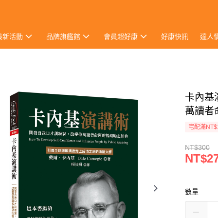
最新活動
品牌旗艦館
會員超好康
好康快訊
達人
卡內基
萬讀者
宅配滿NT$
NT$300
NT$2
數量