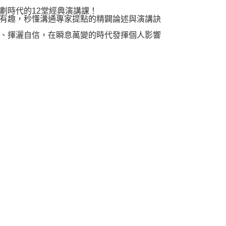
時代的12堂經典演講課！
有趣，秒懂溝通專家提點的精闢論述與演講訣
、揮灑自信，在瞬息萬變的時代發揮個人影響