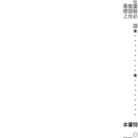
在現
專案彙
裡頭裝
上台必
請立
★原
‧緊
‧慌
‧遇
‧邊
‧謙
‧原
‧平
‧草
★改
‧開
‧快
‧精
‧用
‧讓
‧去
‧打
‧完
本書特
◎暢