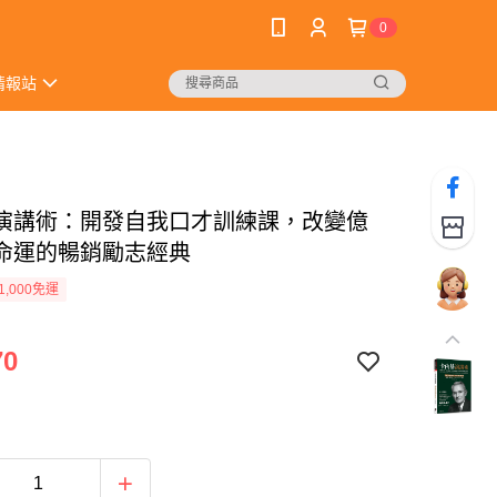
0
情報站
演講術：開發自我口才訓練課，改變億
命運的暢銷勵志經典
1,000免運
70