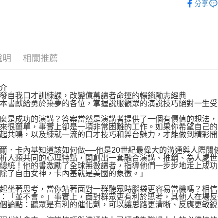
分享
運送方式
博客來商
說明
相關推薦
每筆NT$8
介
自我口才訓練課，改變億萬讀者命運的暢銷勵志經典
書獻給勇於築夢的各位，掌握說服觀眾的演說技巧絕對一生受
是成功的演講？答案當然是演講者提供了一個有價值的想法，
來很簡單，事實上卻是一項非常困難的工作。如果你希望自己的
起共鳴，以及練就一流的口才技巧和舞台魅力，才能做到精彩開
卡內基知道該如何做──他是20世紀最偉大的溝通與人際關
析人類共同的心理特點，開創出一套融合演講、推銷、為人處世
總統！他的書激勵了全球無數讀者，指導他們一步步地走上成功
除了自由女神，卡內基就是美國的象徵。」
坐著思考，當你站著面對一群聽眾時腦袋更容易當機嗎？相信
：「並不會。」事實上，面對群眾更有利於思考，其他人在場反
個論點：聽眾是有利的催化劑，可以讓思路更清晰、反應更敏銳