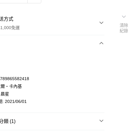
送方式
清除
1,000免運
紀錄
次付款
9789865582418
 戴爾‧卡內基
 晨星
 2021/06/01
類 (1)
y
心理勵志/宗教
人際關係
說話/溝通