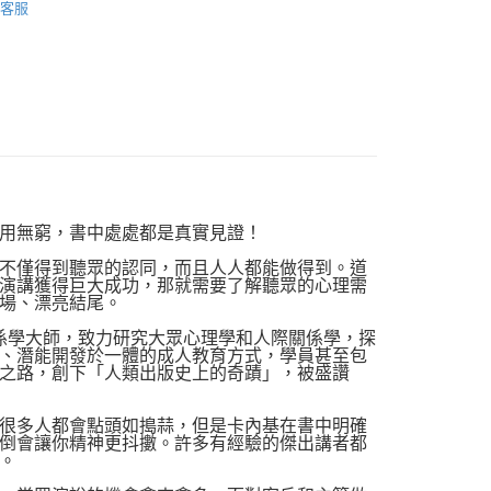
客服
品配送方式
0，滿NT$1,000(含以上)免運費
用無窮，書中處處都是真實見證！
不僅得到聽眾的認同，而且人人都能做得到。道
演講獲得巨大成功，那就需要了解聽眾的心理需
場、漂亮結尾。
係學大師，致力研究大眾心理學和人際關係學，探
、潛能開發於一體的成人教育方式，學員甚至包
之路，創下「人類出版史上的奇蹟」，被盛讚
很多人都會點頭如搗蒜，但是卡內基在書中明確
倒會讓你精神更抖擻。許多有經驗的傑出講者都
。