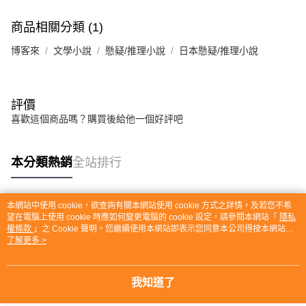
商品相關分類 (1)
博客來
文學小說
懸疑/推理小說
日本懸疑/推理小說
評價
喜歡這個商品嗎？購買後給他一個好評吧
本分類熱銷
全站排行
本網站中使用 cookie，欲查詢有關本網站使用 cookie 方式之詳情，及若您不希
熱門標籤
望在電腦上使用 cookie 時應如何變更電腦的 cookie 設定，請參閱本網站「
隱私
權條款
」之 Cookie 聲明。您繼續使用本網站即表示您同意本公司得按本網站使
用條款之 Cookie 聲明使用 cookie。
了解更多 >
我知道了