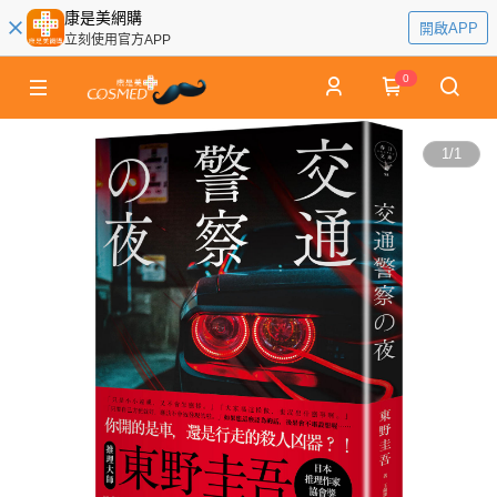
康是美網購
開啟APP
立刻使用官方APP
0
1
/
1