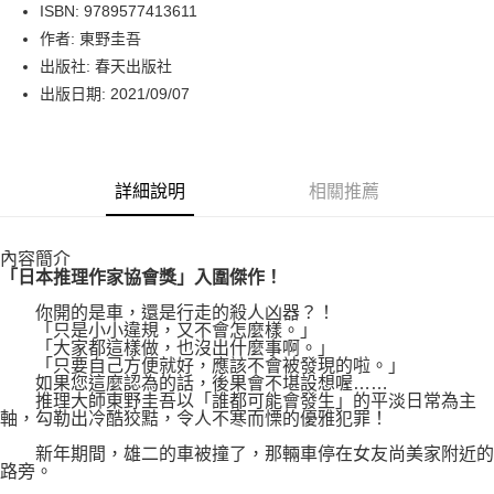
LINE Pay
ISBN: 9789577413611
作者: 東野圭吾
Apple Pay
出版社: 春天出版社
街口支付
出版日期: 2021/09/07
悠遊付
Google Pay
詳細說明
相關推薦
運送方式
內容簡介
博客來商品配送方式
「日本推理作家協會獎」入圍傑作！
每筆NT$80，滿NT$1,000(含以上)免運費
你開的是車，還是行走的殺人凶器？！
「只是小小違規，又不會怎麼樣。」
「大家都這樣做，也沒出什麼事啊。」
「只要自己方便就好，應該不會被發現的啦。」
如果您這麼認為的話，後果會不堪設想喔……
推理大師東野圭吾以「誰都可能會發生」的平淡日常為主
軸，勾勒出冷酷狡黠，令人不寒而慄的優雅犯罪！
新年期間，雄二的車被撞了，那輛車停在女友尚美家附近的
路旁。