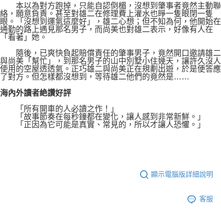
本以為對方跑掉，只能自認倒楣，沒想到肇事者竟然主動聯
絡，願意負責。甚至對雄二在修理費上灌水也睜一隻眼閉一隻
眼。「沒想到運氣這麼好」，雄二心想；但不知為何，他開始在
通勤的路上遇見那名男子，而尚美也對雄二表示，好像有人在
「看著」她。
隨後，已爽快負起賠償責任的肇事男子，竟然開口邀請雄二
與尚美「幫忙」，到那名男子的山中別墅小住幾天，讓許久沒人
使用的空屋透透氣。正巧雄二與尚美正在規劃出遊，於是便答應
了對方。但怎樣都沒想到，等待雄二他們的竟然是……
海內外讀者絶讚好評
「所有開車的人必讀之作！」
「故事節奏在每秒鐘都在變化，讓人感到非常新鮮。」
「正因為它可能是真實、常見的，所以才讓人恐懼。」
顯示電腦版詳細說明
客服