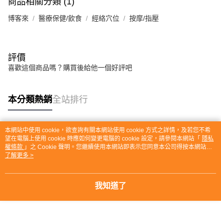
商品相關分類 (1)
博客來
醫療保健/飲食
經絡穴位
按摩/指壓
評價
喜歡這個商品嗎？購買後給他一個好評吧
本分類熱銷
全站排行
本網站中使用 cookie，欲查詢有關本網站使用 cookie 方式之詳情，及若您不希
熱門標籤
望在電腦上使用 cookie 時應如何變更電腦的 cookie 設定，請參閱本網站「
隱私
權條款
」之 Cookie 聲明。您繼續使用本網站即表示您同意本公司得按本網站使
用條款之 Cookie 聲明使用 cookie。
了解更多 >
我知道了