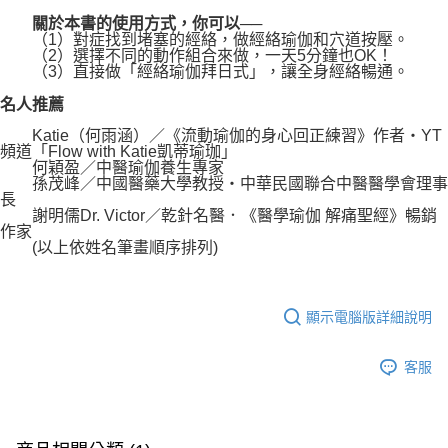
關於本書的使用方式，你可以──
（1）對症找到堵塞的經絡，做經絡瑜伽和穴道按壓。
（2）選擇不同的動作組合來做，一天5分鐘也OK！
（3）直接做「經絡瑜伽拜日式」，讓全身經絡暢通。
名人推薦
Katie（何雨涵）／《流動瑜伽的身心回正練習》作者‧YT
頻道「Flow with Katie凱蒂瑜珈」
何穎盈／中醫瑜伽養生專家
孫茂峰／中國醫藥大學教授‧中華民國聯合中醫醫學會理事
長
謝明儒Dr. Victor／乾針名醫．《醫學瑜伽 解痛聖經》暢銷
作家
(以上依姓名筆畫順序排列)
顯示電腦版詳細說明
客服