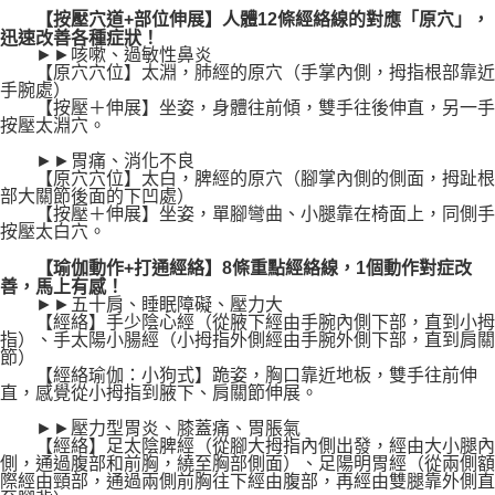
【按壓穴道+部位伸展】人體12條經絡線的對應「原穴」，
迅速改善各種症狀！
►►咳嗽、過敏性鼻炎
【原穴穴位】太淵，肺經的原穴（手掌內側，拇指根部靠近
手腕處）
【按壓＋伸展】坐姿，身體往前傾，雙手往後伸直，另一手
按壓太淵穴。
►►胃痛、消化不良
【原穴穴位】太白，脾經的原穴（腳掌內側的側面，拇趾根
部大關節後面的下凹處）
【按壓＋伸展】坐姿，單腳彎曲、小腿靠在椅面上，同側手
按壓太白穴。
【瑜伽動作+打通經絡】8條重點經絡線，1個動作對症改
善，馬上有感！
►►五十肩、睡眠障礙、壓力大
【經絡】手少陰心經（從腋下經由手腕內側下部，直到小拇
指）、手太陽小腸經（小拇指外側經由手腕外側下部，直到肩關
節）
【經絡瑜伽：小狗式】跪姿，胸口靠近地板，雙手往前伸
直，感覺從小拇指到腋下、肩關節伸展。
►►壓力型胃炎、膝蓋痛、胃脹氣
【經絡】足太陰脾經（從腳大拇指內側出發，經由大小腿內
側，通過腹部和前胸，繞至胸部側面）、足陽明胃經（從兩側額
際經由頸部，通過兩側前胸往下經由腹部，再經由雙腿靠外側直