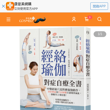
康是美網購
開啟APP
立刻使用官方APP
0
1
/
1