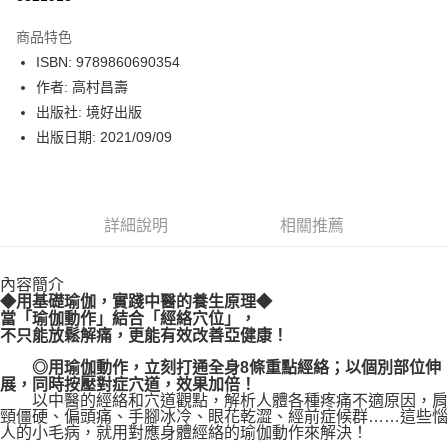
數位禮券
商品特色
LINE Pay
ISBN: 9789860690354
作者: 高村昌壽
Apple Pay
出版社: 境好出版
街口支付
出版日期: 2021/09/09
悠遊付
Google Pay
詳細說明
相關推薦
運送方式
內容簡介
博客來商品配送方式
◆用基礎瑜伽，實踐中醫的養生原理◆
每筆NT$80，滿NT$1,000(含以上)免運費
當「瑜伽動作」結合「經絡穴位」，
不只能放鬆解痛，更能有效改善亞健康！
◎用瑜伽動作，立刻打通全身8條重點經絡；以個別部位伸
展，同時按壓對症穴道，效果加倍！
以中醫的經絡和穴道觀點，解析人體各種疼痛不適原因，肩
頸僵硬、偏頭痛、手腳冰冷、眼花乾澀、經前症候群……這些惱
人的小毛病，就用對應身體經絡的瑜伽動作來解決！