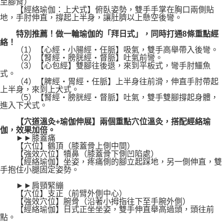
至腳背）
【經絡瑜伽：上犬式】俯臥姿勢，雙手手掌在胸口兩側貼
地，手肘伸直，撐起上半身，讓肚臍以上懸空後彎。
特別推薦！做一輪瑜伽的「拜日式」，同時打通8條重點經
絡！
（1）【心經‧小腸經‧任脈】吸氣，雙手高舉帶入後彎。
（2）【腎經‧膀胱經‧督脈】吐氣前彎。
（3）【心包經】雙腳往後退，來到平板式，彎手肘鱷魚
式。
（4）【脾經‧胃經‧任脈】上半身往前滑，伸直手肘帶起
上半身，來到上犬式。
（5）【腎經‧膀胱經‧督脈】吐氣，雙手雙腳撐起身體，
進入下犬式。
【穴道溫灸+瑜伽伸展】兩個重點穴位溫灸，搭配經絡瑜
伽，效果加倍。
►►膝蓋痛
【穴位】鶴頂（膝蓋骨上側中間）
【強效穴位】犢鼻（膝蓋骨下側凹陷處）
【經絡瑜伽】坐姿，疼痛側的腳立起踩地，另一側伸直，雙
手抱住小腿固定姿勢。
►►肩頸緊繃
【穴位】支正（前臂外側中心）
【強效穴位】腕骨（沿著小拇指往下至手腕外側）
【經絡瑜伽】日式正坐坐姿，雙手伸直舉高過頭，頭往前
點。