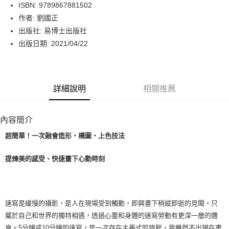
LINE Pay
ISBN: 9789867881502
作者: 劉國正
Apple Pay
出版社: 易博士出版社
街口支付
出版日期: 2021/04/22
悠遊付
Google Pay
詳細說明
相關推薦
運送方式
內容簡介
博客來商品配送方式
每筆NT$80，滿NT$1,000(含以上)免運費
超簡單！一次融會造形‧構圖‧上色技法
提煉美的感受、快速畫下心動時刻
速寫是緩慢的攝影，是人在現場受到觸動，即興畫下稍縱即逝的見聞。只
屬於自己和世界的獨特相遇，透過心靈和身體的速寫勞動有更深一層的體
會。5分鐘或10分鐘的速寫，是一次存在主義式的旅程，我雖然不出現在畫