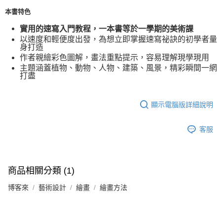
本書特色
實用的速寫入門教程，一本書等於一學期的美術課
以速度和輕便度出發，為想立即掌握速寫祕訣的初學者量
身打造
作者親繪彩色圖解，畫法重點提示，容易理解現學現用
主題涵蓋植物、動物、人物、建築、風景，精彩瞬間一網
打盡
顯示電腦版詳細說明
客服
商品相關分類 (1)
博客來
藝術設計
繪畫
繪畫方法