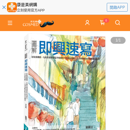
康是美網購
開啟APP
立刻使用官方APP
0
1
/
1