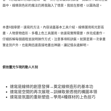
面中，線條與色彩的魔法仍將我融入了情景，我就在那裡，以圖為證。
本書6個章節，速寫的方法，內容涵蓋基本工具介紹、線條運用和光影區
畫、人物景物造形、多種上色工具運用，依速寫實際需要，序完成畫作，
仔細拆解每個過程並說明操作方式、注意事項和訣竅。就算是第一次拿畫
筆走到戶外，也能夠迅速直接地畫出神韻，讓記憶永遠鮮明。
俯拾靈光乍現的動人片刻
速寫是線條的創意發揮→奠定線條造形的基本功
速寫是空間的再次展現→訓練取景透視的構圖本領
速寫是氛圍的重新塑造→學用4種媒材的上色技巧