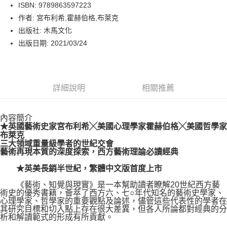
LINE Pay
ISBN: 9789863597223
作者: 宮布利希,霍赫伯格,布萊克
Apple Pay
出版社: 木馬文化
街口支付
出版日期: 2021/03/24
悠遊付
Google Pay
詳細說明
相關推薦
運送方式
內容簡介
博客來商品配送方式
★英國藝術史家宮布利希╳美國心理學家霍赫伯格╳美國哲學家
每筆NT$80，滿NT$1,000(含以上)免運費
布萊克
三大領域重量級學者的世紀交會
藝術再現本質的深度探索，西方藝術理論必讀經典
★英美長銷半世紀，繁體中文版首度上市
《藝術、知覺與現實》是一本幫助讀者瞭解20世紀西方藝
術史的優秀書籍，薈萃了西方六、七○年代知名的藝術史學家、
心理學家、哲學家的重要觀點及論述，儘管這些代表性的學者在
其研究目標和切入點上存在很大差異，但各人所論都對經典的分
析和解讀範式的形成有所貢獻。