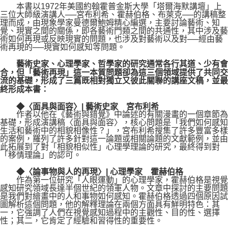
本書以1972年美國約翰霍普金斯大學「塔爾海默講壇」上
三位大師級演講人──宮布利希、霍赫伯格、布萊克──的講稿整
理而成，由現象學家曼德爾鮑姆精心編選，主要討論藝術、知
覺、現實之間的關係，即各藝術門類之間的共通性，其中涉及藝
術如何再現或反映現實的問題，也涉及對藝術以及對──經由藝
術再現的──現實如何感知等問題。
藝術史家、心理學家、哲學家的研究通常各行其道、少有會
合，但「藝術再現」這一本質問題卻為這三個領域提供了共同交
流的基礎，形成了三篇既相對獨立又彼此關聯的講座文稿，並最
終形成本書：
◆〈面具與面容〉| 藝術史家 宮布利希
作者以他在《藝術與錯覺》中論述的有關漫畫的一個章節為
基礎，形成演講稿〈面具與面容〉，核心問題是「我們如何感知
生活和藝術中的相貌相像性？」，宮布利希搜集了許多豐富多樣
的案例，羅列了許多針對這一論題或相關論題的文獻範例，並由
此拓展到了對「相貌相似性」心理學理論的研究，最終得到對
「移情理論」的認可。
◆〈論事物與人的再現〉| 心理學家 霍赫伯格
作為第一位研究「人眼運動」的心理學家，霍赫伯格是視覺
感知研究領域長達半個世紀的領軍人物。文章中探討的主要問題
是我們對繪畫中的人和事物如何感知。霍赫伯格透過四個原因試
圖解析這個問題，他的解釋理論在兩個方面具有鮮明特色：其
一，它強調了人們在視覺感知過程中的主觀性、目的性、選擇
性；其二，它肯定了經驗和習得性的重要性。