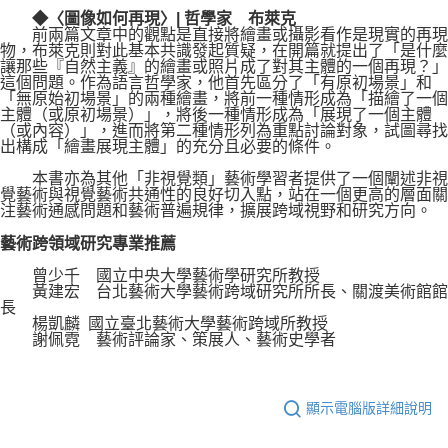
◆〈圖像如何再現〉| 哲學家 布萊克
前兩篇文章中的觀點是直接將繪畫或攝影看作是現實的再現
物，布萊克則對此基本共識發起質疑，在開篇就提出了「是什麼
讓那些『自然主義』的繪畫或照片成了對其主體的一個再現？」
這個問題。作為語言哲學家，他首先區分了「有原初場景」和
「無原始初場景」的兩種繪畫，將前一種情形成為「描繪了一個
主體（或原初場景）」，將後一種情形成為「展現了一個主體
（或內容）」，進而將第二種情形列為重點討論對象，試圖尋找
出構成「繪畫展現主體」的充分且必要的條件。
本書亦為其他「非視覺類」藝術學習者提供了一個闡述非視
覺藝術與視覺藝術共通性的良好切入點，站在一個更高的層面關
注藝術通感問題和藝術普遍規律，擴展跨域視野和研究方向。
藝術跨領域研究專業推薦
曾少千 國立中央大學藝術學研究所教授
黃建宏 台北藝術大學藝術跨域研究所所長、關渡美術館館
長
楊凱麟 國立臺北藝術大學藝術跨域所教授
謝佩霓 藝術評論家、策展人、藝術史學者
顯示電腦版詳細說明