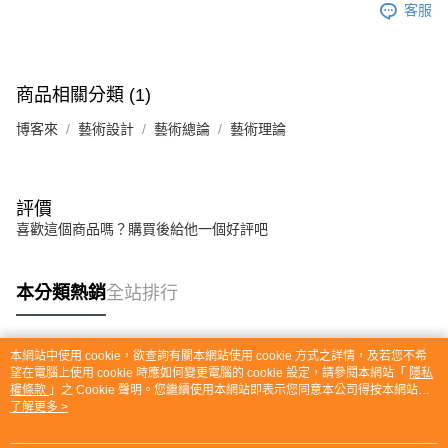
客服
商品相關分類 (1)
博客來
藝術設計
藝術總論
藝術理論
評價
喜歡這個商品嗎？購買後給他一個好評吧
本分類熱銷
全站排行
本網站中使用 cookie，欲查詢有關本網站使用 cookie 方式之詳情，及若您不希
熱門標籤
望在電腦上使用 cookie 時應如何變更電腦的 cookie 設定，請參閱本網站「
隱私
權條款
」之 Cookie 聲明。您繼續使用本網站即表示您同意本公司得按本網站使
用條款之 Cookie 聲明使用 cookie。
了解更多 >