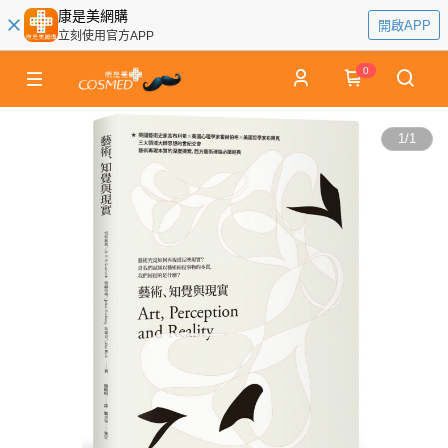
康是美網購
開啟APP
立刻使用官方APP
0
1
/
1