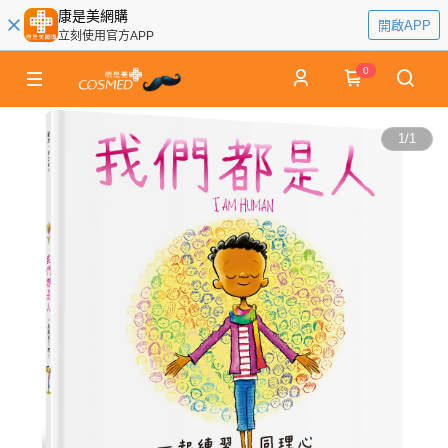
康是美網購
開啟APP
立刻使用官方APP
0
1
/
1