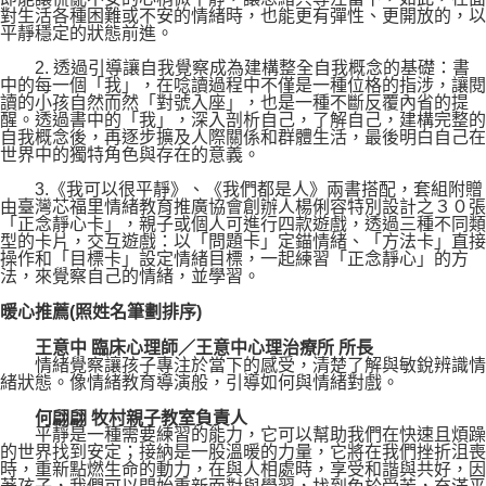
對生活各種困難或不安的情緒時，也能更有彈性、更開放的，以
平靜穩定的狀態前進。
2. 透過引導讓自我覺察成為建構整全自我概念的基礎：書
中的每一個「我」，在唸讀過程中不僅是一種位格的指涉，讓閱
讀的小孩自然而然「對號入座」，也是一種不斷反覆內省的提
醒。透過書中的「我」，深入剖析自己，了解自己，建構完整的
自我概念後，再逐步擴及人際關係和群體生活，最後明白自己在
世界中的獨特角色與存在的意義。
3.《我可以很平靜》、《我們都是人》兩書搭配，套組附贈
由臺灣芯福里情緒教育推廣協會創辦人楊俐容特別設計之３０張
「正念靜心卡」，親子或個人可進行四款遊戲，透過三種不同類
型的卡片，交互遊戲：以「問題卡」定錨情緒、「方法卡」直接
操作和「目標卡」設定情緒目標，一起練習「正念靜心」的方
法，來覺察自己的情緒，並學習。
暖心推薦(照姓名筆劃排序)
王意中 臨床心理師／王意中心理治療所 所長
情緒覺察讓孩子專注於當下的感受，清楚了解與敏銳辨識情
緒狀態。像情緒教育導演般，引導如何與情緒對戲。
何翩翩 牧村親子教室負責人
平靜是一種需要練習的能力，它可以幫助我們在快速且煩躁
的世界找到安定；接納是一股溫暖的力量，它將在我們挫折沮喪
時，重新點燃生命的動力，在與人相處時，享受和諧與共好，因