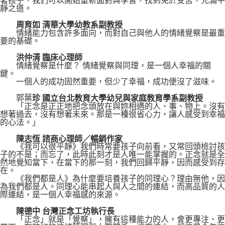
著孩子，我們可以開始重新面對與學習，找到免於受苦，充滿平
靜之道。
周育如 清華大學幼教系副教授
情緒能力包含許多面向，而對自己與他人的情緒覺察是最重
要的基礎。
洪仲清 臨床心理師
情緒覺察是什麼？ 情緒覺察與同理，是一個人幸福的關
鍵。
一個人的成功固然重要，但少了幸福，成功便沒了滋味。
郭葉
珍 國立台北教育大學幼兒與家庭教育學系副教授
「正念是正正地把念頭放在與妳相遇的人、事、物上。沒有
想著過去，沒有想著未來。那是一種很省心力，讓人感受到幸福
的心法。」
陳志恆 諮商心理師／暢銷作家
《我可以很平靜》我們時常要孩子向前看，又常回頭檢討孩
子的不是；而忘了，此時此刻才是人唯一能掌握的。正念就是全
然地覺知當下，在當下的那一刻，我們回歸平靜，因而感受到存
在。
《我們都是人》為什麼要培養孩子的同理心？理由無他，因
為我們都是人。同理心能串起人與人之間的連結，而高品質的人
際連結，是一個人幸福感的來源。
陳德中 台灣正念工坊執行長
「正念」就是「覺察」，擁有這種能力的人，會更專注、更