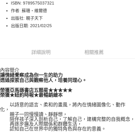
LINE Pay
ISBN: 9789575037321
作者: 蘇珊‧維爾德
Apple Pay
出版社: 親子天下
街口支付
出版日期: 2021/02/25
悠遊付
Google Pay
詳細說明
相關推薦
運送方式
內容簡介
博客來商品配送方式
讓情緒覺察成為你一生的助力
每筆NT$80，滿NT$1,000(含以上)免運費
透過探索自己與觀察他人，培養同理心。
榮獲亞馬遜書店五顆星★★★★★
榮獲★紐約時報★最暢銷繪本
以詩意的語言、柔和的畫風，將內在情緒圖像化、動作
化，
親子一同慢慢讀、靜靜想，
陪伴孩子深入剖析自己，了解自己，建構完整的自我概念，
再逐步擴及人際關係和群體生活，
認知自己在世界中的獨特角色與存在的意義。