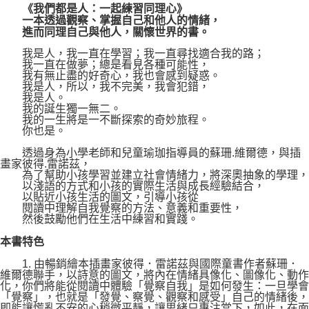
《我們都是人：一起練習同理心》
一本透過觀察、掌握自己和他人的情緒，
進而同理自己與他人，關懷世界的書。
我是人，我一直在學習；我一直尋找適合我的路；
我一直在做夢；總是看見各種可能性，
我有無止盡的好奇心，我也會感到疑惑。
我是人，所以，我不完美，我會犯錯，
我是人。
我的誕生獨一無二。
我的一生將是一不斷探索的奇妙旅程。
你也是。
透過身為小學老師和兒童瑜珈指導員的蘇珊.維爾德，與插
畫家彼得.雷諾茲，
為了幫助小孩學習並建立社會情緒力，將深奧抽象的學理，
以淺語的方式和小孩的實際生活與成長經驗結合，
以貼近小孩生活的圖文，引導小孩從
閱讀中理解自我覺察的方法、意義和重要性，
然後鼓勵他們在生活中練習和實踐。
本書特色
1. 由暢銷繪本插畫家彼得．雷諾茲與國際童書作者蘇珊．
維爾德聯手，以詩意的圖文，將內在情緒具像化、圖像化、動作
化，你們將能從閱讀中體驗「覺察自我」是如何發生：一旦學會
「覺察」，也就是「發覺、察覺、觀察和感受」自己的情緒後，
即能讓慌亂不安的心稍微平靜，讓思緒只專注當下，如此，在面