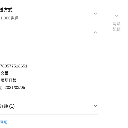
送方式
1,000免運
清除
紀錄
次付款
9789577518651
王文華
 國語日報
 2021/03/05
類 (1)
y
童書/親子教養
橋樑書
成長/校園
客服