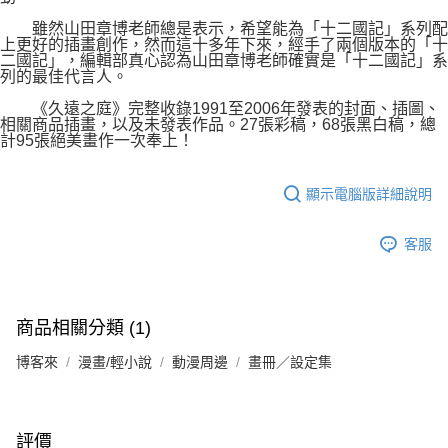
雖然山田章博老師總是表示，希望能為「十二國記」系列配
上更好的插畫創作，然而這十多年下來，經手了兩個版本的「十
二國記」，編輯部真心認為山田章博老師確實是「十二國記」系
列的最佳代言人。
《久遠之庭》完整收錄1991至2006年發表的封面、插圖、
相關商品插畫，以及未發表作品。27張彩稿，68張黑白稿，總
計95張絕美畫作一次奉上！
顯示電腦版詳細說明
客服
商品相關分類 (1)
博客來
漫畫/輕小說
動漫周邊
畫冊／設定集
評價