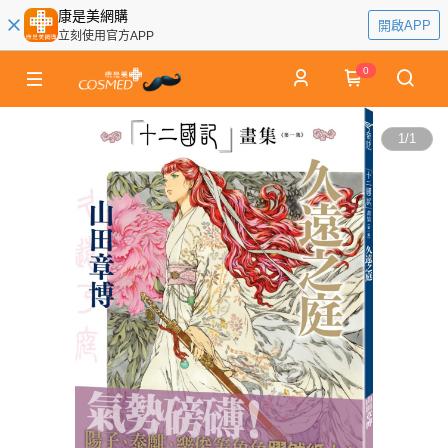
康是美網購
開啟APP
立刻使用官方APP
0
1
/
1