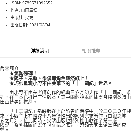
LINE Pay
ISBN: 9789571092652
作者: 山田章博
Apple Pay
出版社: 尖端
街口支付
出版日期: 2021/02/04
悠遊付
Google Pay
詳細說明
相關推薦
運送方式
內容簡介
博客來商品配送方式
★氣勢磅礴！
每筆NT$80，滿NT$1,000(含以上)免運費
★陽子、泰麒、樂俊等角色躍然紙上！
★巧妙呈現小野不由美筆下的「十二國記」世界。
由小野不由美老師創作的經典日系奇幻大作「十二國記」系
列，在日本已推出三個版本，其中兩個版本的插畫皆特別邀請山
田章博老師擔綱。
「十二國記」新裝版在上萬讀者的期待中，於二Ｏ二Ｏ年迎
來了小野主上在睽違十八年後推出的系列完結新作《白銀之墟
玄之月》，值此同時，尖端出版也特別推出收錄了第一版「十二
國記」系列插圖的畫集《久遠之庭》，帶領大家重溫當時的感
動。