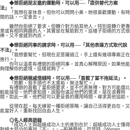
◆想拒絕朋友邀約運動時，可以用──「提供替代方案
法」。
「我想在家休息，但你可以問問小美，她很喜歡運動，有時
間的話，一定會去。」
雖然你拒絕了要求，但轉介對方給其他人，特別是轉介更專
業或有相同興趣的人，其實是在幫助對方。這樣子拒絕的方式很
棒，又不會感到內疚。
◆想拒絕同事的請求時，可以用──「其他表達方式取代說
不法」。
「我想要幫忙，但現在泥菩薩過江，手上還有幾項專案正在
進行。」
你可以溫柔有禮貌的拒絕同事，並真心解釋原因。如果他能
夠理解你的處境，這樣就夠了。
◆想拒絕親戚借錢時，可以用──「直截了當不拖延法」。
「抱歉，我手頭也不太寬裕，無法幫忙。」
有禮貌的直截了當拒絕要求，並不代表無禮，對方可能還比
較能接受，他們會知道，說服你滿足他們的需求，是在浪費時
間。如此一來，他們就可以更妥善的運用時間，尋求其他協助。
從現在起，每天練習一種拒絕策略，讓自己活得更自在，又
能當好人，重新找回自由人生。
◎名人經典語錄
「成功人士與超級成功人士的差別在於：超級成功人士懂得
對絕大部分的事說『不』。」─股神華倫．巴菲特（Warren