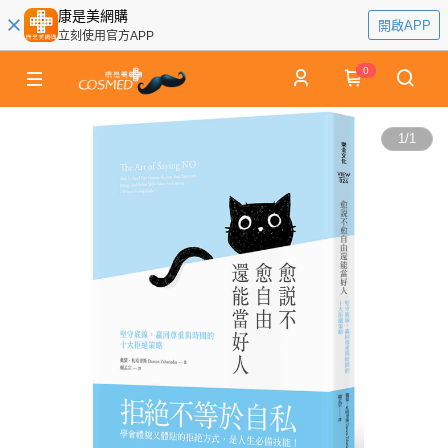
康是美網購
開啟APP
立刻使用官方APP
0
1
/
1