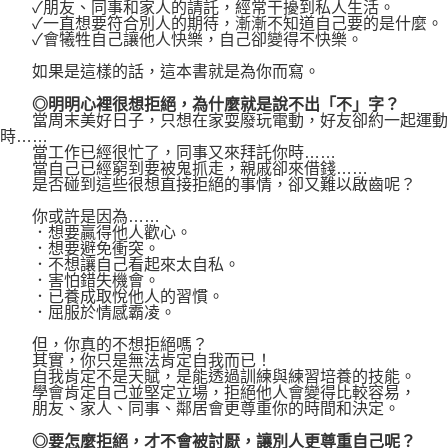
✓朋友、同事和家人的請託，經常干擾到私人生活。
✓一直想要符合別人的期待，漸漸不知道自己要的是什麼。
✓會犧牲自己讓他人快樂，自己卻變得不快樂。
如果是這樣的話，這本書就是為你而寫。
◎明明心裡很想拒絕，為什麼就是說不出「不」字？
當周末美好日子，只想在家耍廢玩電動，好友卻約一起運動
時……
當工作已經很忙了，同事又來拜託你時……
當自己已經窮到要被鬼抓走，親戚卻來借錢……
是否碰到這些很想直接拒絕的事情，卻又難以啟齒呢？
你或許是因為……
．想要贏得他人歡心。
．想要避免衝突。
．不想讓自己看起來太自私。
．害怕錯失機會。
．已養成取悅他人的習慣。
．屈服於情感霸凌。
但，你真的不想拒絕嗎？
其實，你只是無法肯定自我而已！
自我肯定不是天賦，是能透過訓練與練習培養的技能。
學會肯定自己並堅定立場，拒絕他人會變得比較容易，
朋友、家人、同事、鄰居會更尊重你的時間和決定。
◎要怎麼拒絕，才不會被討厭，讓別人更尊重自己呢？