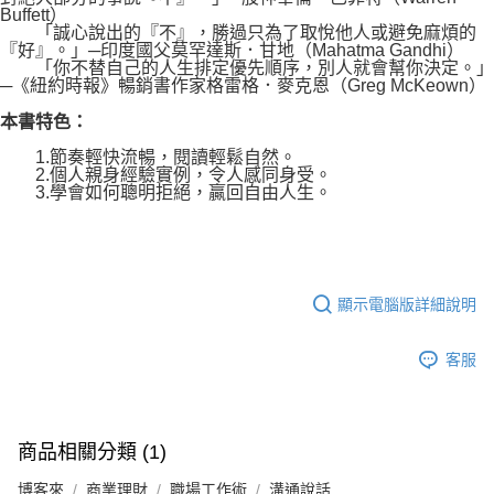
Buffett）
「誠心說出的『不』，勝過只為了取悅他人或避免麻煩的
『好』。」─印度國父莫罕達斯．甘地（Mahatma Gandhi）
「你不替自己的人生排定優先順序，別人就會幫你決定。」
─《紐約時報》暢銷書作家格雷格．麥克恩（Greg McKeown）
本書特色：
1.節奏輕快流暢，閱讀輕鬆自然。
2.個人親身經驗實例，令人感同身受。
3.學會如何聰明拒絕，贏回自由人生。
顯示電腦版詳細說明
客服
商品相關分類 (1)
博客來
商業理財
職場工作術
溝通說話