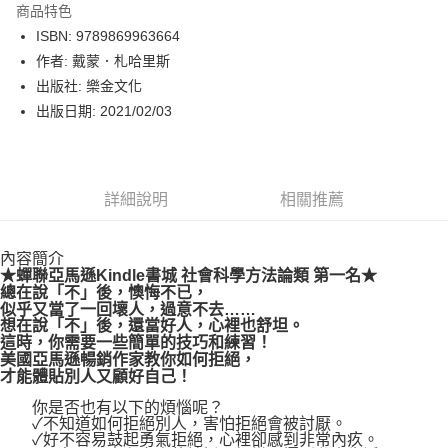
商品特色
LINE Pay
ISBN: 9789869963664
作者: 戴蒙．札哈里斯
Apple Pay
出版社: 樂金文化
街口支付
出版日期: 2021/02/03
悠遊付
Google Pay
詳細說明
相關推薦
運送方式
內容簡介
博客來商品配送方式
★蟬聯亞馬遜Kindle書城 社會科學方法論類 第一名★
每筆NT$80，滿NT$1,000(含以上)免運費
總在說「不」後，懊悔不已，
似乎又當了一回壞人，過意不去……
想在說「不」後，還當好人，心裡也舒坦。
這時，你需要一些簡單的技巧和練習！
美國亞馬遜暢銷作家教你如何拒絕，
才能體貼別人又顧好自己！
你是否也有以下的煩惱呢？
✓不知道如何拒絕別人，害怕拒絕會被討厭。
✓好不容易鼓起勇氣拒絕，心裡卻感到非常內疚。