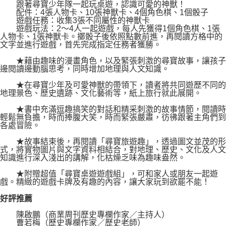
跟著尋寶少年隊一起玩桌遊，認識可愛的神獸！
配件：4張人物卡、10張神獸卡、4個角色棋、1個骰子
遊戲任務：收集3張不同屬性的神獸卡
遊戲玩法：2～4人一起遊戲，每人先獲得1個角色棋、1張
人物卡、1張神獸卡。擲骰子後依照點數前進，再閱讀方格中的
文字並進行遊戲，首先完成指定任務者獲勝。
★藉由趣味的漫畫角色，以及緊張刺激的尋寶故事，讓孩子
邊閱讀邊動腦思考，同時增加地理與人文知識。
★在尋寶少年及可愛神獸的帶領下，讀者將共同遊歷不同的
地理景色、歷史遺跡、文化藝術等，紙上旅行就此展開。
★書中充滿逗趣搞笑的對話和精采刺激的故事情節，閱讀時
輕鬆無負擔，時而捧腹大笑，時而緊張嚴肅，彷彿跟著主角們到
各處冒險。
★故事結束後，再閱讀「尋寶旅遊趣」，透過圖文並茂的形
式，將實物圖片與文字資料相結合，對地理、歷史、文化及人文
知識進行深入淺出的講解，化枯燥乏味為趣味盎然。
★附贈超值「尋寶桌遊遊戲組」，可和家人或朋友一起遊
戲。精緻的遊戲卡牌及有趣的內容，讓大家玩到欲罷不能！
好評推薦
陳啟鵬（商業周刊歷史專欄作家／主持人）
曹若梅（歷史專欄作家／歷史老師）