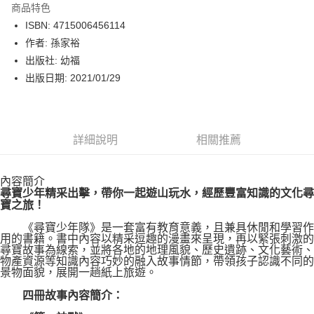
商品特色
LINE Pay
ISBN: 4715006456114
作者: 孫家裕
Apple Pay
出版社: 幼福
街口支付
出版日期: 2021/01/29
悠遊付
Google Pay
詳細說明
相關推薦
運送方式
內容簡介
博客來商品配送方式
尋寶少年精采出擊，帶你一起遊山玩水，經歷豐富知識的文化尋
每筆NT$80，滿NT$1,000(含以上)免運費
寶之旅！
《尋寶少年隊》是一套富有教育意義，且兼具休閒和學習作
用的書籍。書中內容以精采逗趣的漫畫來呈現，再以緊張刺激的
尋寶故事為線索，並將各地的地理風貌、歷史遺跡、文化藝術、
物產資源等知識內容巧妙的融入故事情節，帶領孩子認識不同的
景物面貌，展開一趟紙上旅遊。
四冊故事內容簡介：