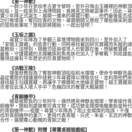
《第一神獸》
一群少年在參加考古夏令營時，意外召喚出玉鐲裡的神獸頂
呱呱，並一起來到上海博物館，竟遇見文物被盜事件！因此，尋
寶少年隊正式誕生，展開一連串的尋寶行動……他們最後能否成
功打敗壞蛋，奪回珍貴的文物，尋寶期間又歷經了哪些精采刺激
的冒險故事呢？旅程即將開始，一起出發吧！
《玉板之謎》
尋寶少年隊為了參觀三星堆博物館來到四川，意外加入了
「安陽王寶藏」的追查行動，同時尋找著因研究寶藏而失蹤的諸
葛教授。沒想到，宿敵司徒英俊等人也緊跟在後，想搶奪寶藏。
最後，守護寶藏的太陽輪族和魚鳥族也加入了爭奪戰！到底誰能
獲得這擁有千年歷史的珍貴寶物呢？
《決戰王陵》
壞蛋蔡教授為了奪取神獸頂呱呱和水噹噹，便命令神獸亮晶
晶從驚險的錢塘潮中拯救少年尋寶隊以博取信任，並利用他們來
尋找越王勾踐寶藏，再讓手下娜娜和大炮搶走寶物！越王寶藏是
否會從此落入壞人手中？危機四伏的奪寶大戰展開！
《青銅機甲》
總是被欺負的少年阿牛，偶然遇見神獸金燦燦，學會操作青
銅機甲，開始到處搶奪珍貴文物，成功替金燦燦喚醒秦始皇時代
的青銅機甲──祖龍。尋寶少年隊為了阻止金燦燦的陰謀，不僅
找到青銅機甲的巢穴，更與代表青龍、白虎、朱雀、玄武的神獸
合作，展開驚心動魄的青銅之戰！
《第一神獸》附贈【尋寶桌遊遊戲組】