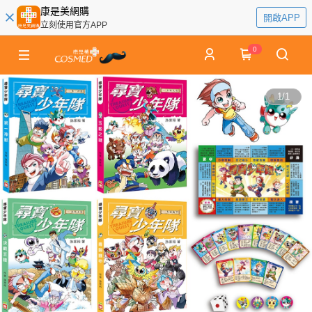
康是美網購
開啟APP
立刻使用官方APP
0
1
/
1