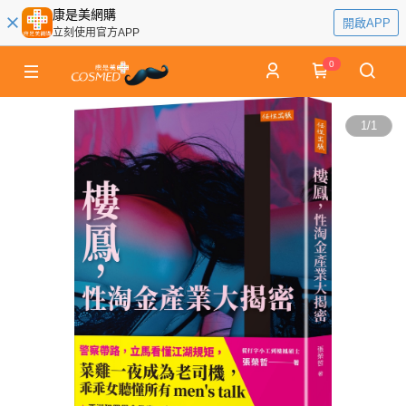
康是美網購
開啟APP
立刻使用官方APP
0
1
/
1