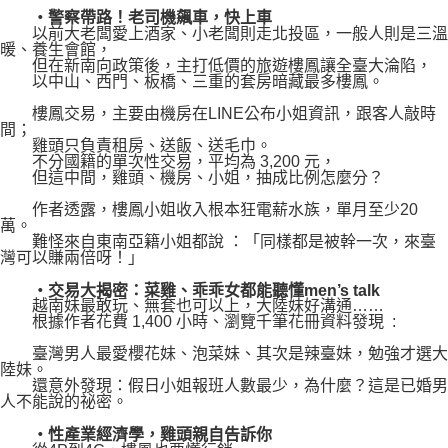
‧警察帶路！老司機飆車，快上車
以前大老闆愛上酒家、小老闆則走北投區，一般人則是三溫
暖、養生會館，
但在新南向政策後，主打低價的旅遊樓鳳讓全臺大淪陷，
以中山、西門、板橋、三重的套房暗藏最多樓鳳。
樓鳳交易，主要由機房在LINE公布小姐資訊，跟客人敲時
間；
雞頭只負責租房、送飯、送毛巾。
不分國籍的單次性交易，平均為 3,200 元，
但這中間，雞頭、機房、小姐，抽成比例怎麼分？
作者透露，樓鳳小姐收入根本狂電薪水族，單月至少20
萬。
難怪來自東南亞籍小姐都說 ：「同樣都是被幹一次，來臺
灣可以賺兩倍呀！」
‧交易大揭密：菜雞、乖乖女都能聽懂men’s talk
越南妹最敢玩、無套也可以上，大陸妹好溝通……
根據作者花費 1,400 小時、瀏覽千筆花冊資料發現 :
臺灣男人最愛櫻花妹、泡菜妹、其次是辣臺妹，勉強才選大
陸妹。
還意外發現：假日小姐報班人數最少，為什麼？這是已婚男
人不能說的祕密。
‧性產業經濟學，雞頭親自告訴你