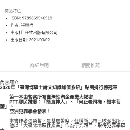
數位禮券
商品特色
LINE Pay
ISBN: 9789869946919
作者: 張榮哲
Apple Pay
出版社: 任性出版有限公司
街口支付
出版日期: 2021/03/02
悠遊付
Google Pay
詳細說明
相關推薦
運送方式
內容簡介
博客來商品配送方式
2020年「臺灣博碩士論文知識加值系統」點閱排行榜冠軍
每筆NT$80，滿NT$1,000(含以上)免運費
第一本由警察所寫臺灣性淘金產業大揭密
PTT鄉民讚爆：「簡直神人」、「何止老司機，根本菩
薩」。
亞洲犯罪學會發表！
本書作者張榮哲，是基層警察，任職新北市三峽派出所，
他以「大臺北地區性產業」作為研究題目，取得犯罪學碩