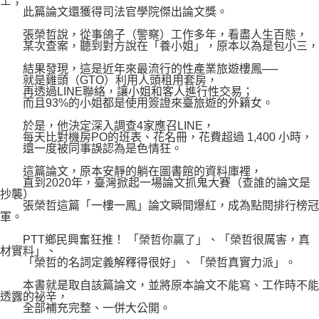
士；
此篇論文還獲得司法官學院傑出論文獎。
張榮哲說，從事鴿子（警察）工作多年，看盡人生百態，
某次查案，聽到對方說在「養小姐」，原本以為是包小三，
結果發現，這是近年來最流行的性產業旅遊樓鳳──
就是雞頭（GTO）利用人頭租用套房，
再透過LINE聯絡，讓小姐和客人進行性交易；
而且93%的小姐都是使用簽證來臺旅遊的外籍女。
於是，他決定深入調查4家應召LINE，
每天比對機房PO的班表、花名冊，花費超過 1,400 小時，
還一度被同事誤認為是色情狂。
這篇論文，原本安靜的躺在圖書館的資料庫裡，
直到2020年，臺灣掀起一場論文抓鬼大賽（查誰的論文是
抄襲）
張榮哲這篇「一樓一鳳」論文瞬間爆紅，成為點閱排行榜冠
軍。
PTT鄉民興奮狂推！ 「榮哲你贏了」、「榮哲很厲害，真
材實料」、
「榮哲的名詞定義解釋得很好」、「榮哲真實力派」。
本書就是取自該篇論文，並將原本論文不能寫、工作時不能
透露的祕辛，
全部補充完整、一併大公開。