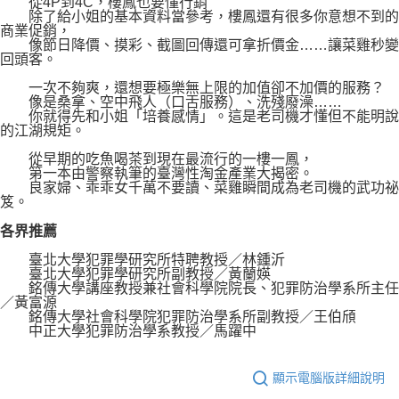
從4P到4C，樓鳳也要懂行銷
除了給小姐的基本資料當參考，樓鳳還有很多你意想不到的
商業促銷，
像節日降價、摸彩、截圖回傳還可拿折價金……讓菜雞秒變
回頭客。
一次不夠爽，還想要極樂無上限的加值卻不加價的服務？
像是桑拿、空中飛人（口舌服務）、洗殘廢澡……
你就得先和小姐「培養感情」。這是老司機才懂但不能明說
的江湖規矩。
從早期的吃魚喝茶到現在最流行的一樓一鳳，
第一本由警察執筆的臺灣性淘金產業大揭密。
良家婦、乖乖女千萬不要讀、菜雞瞬間成為老司機的武功祕
笈。
各界推薦
臺北大學犯罪學研究所特聘教授／林鍾沂
臺北大學犯罪學研究所副教授／黃蘭媖
銘傳大學講座教授兼社會科學院院長、犯罪防治學系所主任
／黃富源
銘傳大學社會科學院犯罪防治學系所副教授／王伯頎
中正大學犯罪防治學系教授／馬躍中
顯示電腦版詳細說明