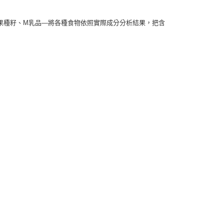
果種籽、M乳品—將各種食物依照實際成分分析結果，把含