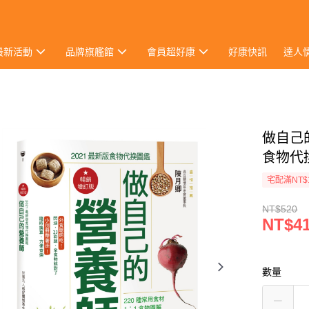
最新活動
品牌旗艦館
會員超好康
好康快訊
達人
做自己
食物代
宅配滿NT$
NT$520
NT$4
數量