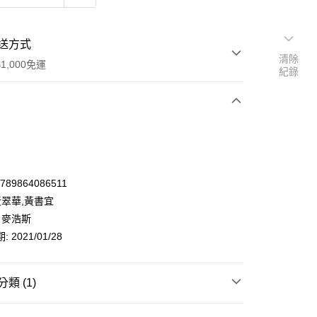
送方式
清除
1,000免運
紀錄
次付款
9789864086511
黃翠華,黃書宜
 麥浩斯
 2021/01/28
類 (1)
y
醫療保健/飲食
飲食保健/瘦身
營養學