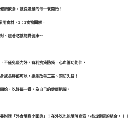
物健康飲食，就從適量的每一餐開始！
常用食材，
1
：
1
食物圖解，
比對、照著吃就能變健康～
了，不僅免疫力好，有利抗癌防癌，心血管功能佳，
瘦身或長胖都可以，還能改善三高、預防失智！
天開始，吃好每一餐，為自己的健康把關。
隨書附贈「外食隨身小圖典」！在外吃也能隨時
查索，找出健康的組合。＋＋