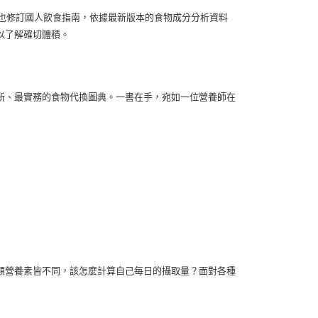
署也修訂國人飲食指南，依據最新版本的食物成分分析資料
以了解確切體積。
新、最實務的食物代換圖典。一書在手，宛如一位營養師在
類營養素皆不同，該怎麼計算自己每日的攝取量？面對各種