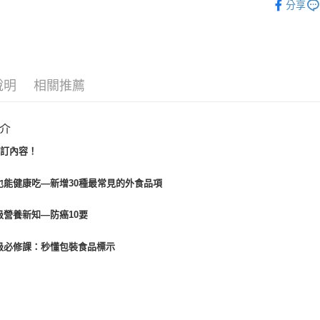
分享
運送方式
博客來商
說明
相關推薦
每筆NT$8
介
增訂內容！
也能健康吃—新增
30
種最常見的外食品項
級營養新知
—防癌
10
要
級必修課：秒懂包裝食品標示