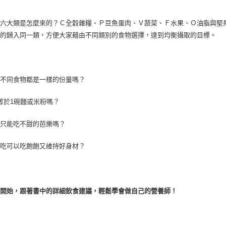
的六大類是怎麼來的？Ｃ全穀雜糧、Ｐ豆魚蛋肉、Ｖ蔬菜、Ｆ水果、Ｏ油脂與堅
似的歸入同一類，方便大家藉由不同類別的食物選擇，達到均衡攝取的目標。
類不同食物都是一樣的份量嗎？
等於1碗麵或米粉嗎？
病只能吃不甜的芭樂嗎？
麼吃可以吃飽飽又維持好身材？
天開始，跟著書中的詳細飲食建議，輕鬆學會做自己的營養師！