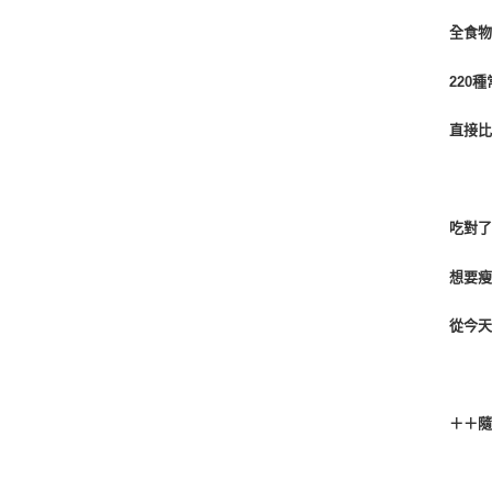
全食
220
種
直接
吃對
想要
從今
＋＋