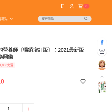
0
情報站
的營養師〔暢銷增訂版〕：2021最新版
換圖鑑
1,000免運
10