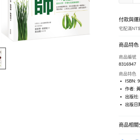
付款與運
宅配滿NT$
付款方式
商品特色
icash Pay
商品編號
8316947
信用卡一
商品特色
數位禮券
ISBN: 
作者: 
LINE Pay
出版社:
Apple Pay
出版日期:
街口支付
商品相關分
悠遊付
Google Pa
博客來