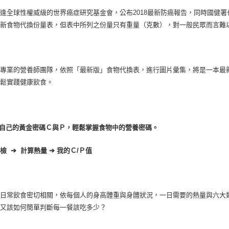
逢全球性權威級的世界癌症研究基金會，公布2018最新防癌報告，同時國健
更新食物代換份量表，但表中所列之份量只有重量（克數），對一般民眾而言難
由專業的營養師團隊，依照「最新版」食物代換表，進行圖片彙集，將是一本最
輕鬆實踐健康飲食。
自己的黃金密碼Ｃ與Ｐ，輕鬆掌握食物中的營養密碼。
」檢
➔
計算熱量
➔
我的Ｃ/
Ｐ值
與日常飲食密切相關，依每個人的身高體重與身體狀況，一日需要的熱量與六大
，又該如何簡單判斷每一餐該吃多少？