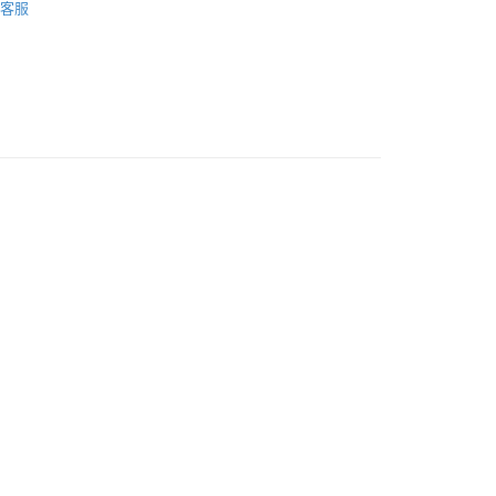
客服
品配送方式
0，滿NT$1,000(含以上)免運費