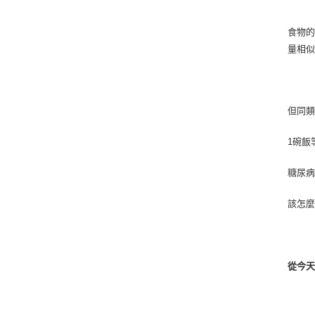
食物
量相
但同
1碗飯
糖尿
該怎
從今