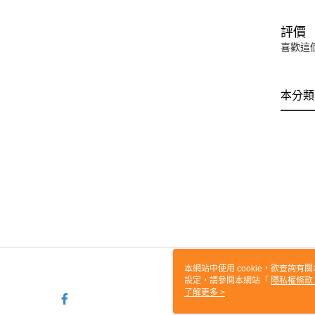
評價
喜歡這
本分類
本網站中使用 cookie，欲查詢有關
設定，請參閱本網站「
隱私權條款
使用 cookie。
了解更多 >