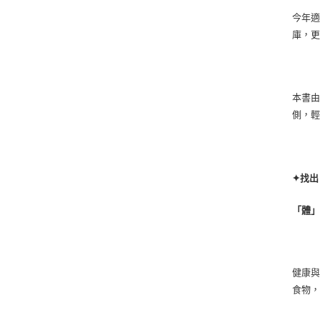
今年適
庫，
本書
側，
✦
找出
「體
健康
食物