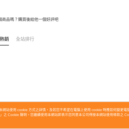
個商品嗎？購買後給他一個好評吧
熱銷
全站排行
本網站使用 cookie 方式之詳情，及若您不希望在電腦上使用 cookie 時應如何變更電腦的
」之 Cookie 聲明。您繼續使用本網站即表示您同意本公司得按本網站使用條款之 Coo
關於我們
客服資訊
品牌故事
購物說明