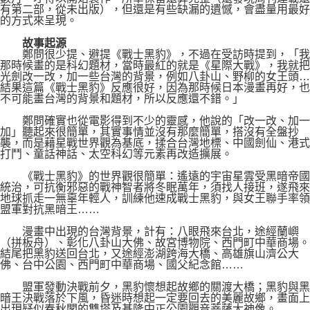
有第二部，從未出版），但還是有些缺漏的遺憾，會盡量用最好
的方式來呈現。
故事起源
鄭問很少提、避提《戰士黑豹》，不過在受訪時提到，「我
那時候畫的是科幻題材，當時最紅的就是《星際大戰》，我就把
光劍改一改，加一些台灣的背景，例如八卦山、野柳的女王頭…
結果這篇《戰士黑豹》反應很好，因為那時候日本漫畫再好，也
不可能畫台灣的背景和題材，所以反應還不錯。」
鄭問確實也從電影得到不少的靈感，他說的「改一改、加一
加」聽起來很簡單，其實事情並沒有那麼簡單，搭沒有全盤抄
襲，而是藉星戰世界觀為基底，揉合台灣地標、中國劍仙、港式
打鬥、童話神話、太空科幻等元素再改造擴展。
《戰士黑豹》的世界觀很簡單：遙遠的宇宙星雲受黑暗帝國
統治，可抗衡邪惡的戰神智者將冬眠萬年，須找人接班，遂飛來
地球抓走一無辜年輕人，訓練他速成戰士黑豹，與女王聯手率領
盟軍對抗黑暗王……
漫畫中出現的台灣背景，計有：八眼飛來台北，途經蘭嶼
（拼板舟）、彰化八卦山大佛、故宮博物院、西門町中華商場。
結尾把黑豹送回台北，又途經澎湖跨海大橋、高雄旗山濟公大
佛、台中公園、西門町中華商場、國父紀念館……
盟軍發動決戰前夕，黑豹懷想起故鄉的關渡大橋；黑豹與黑
暗王決戰落於下風，昏迷時想起一定要回去的美麗故鄉，畫面上
出現疑似春秋閣的雙塔及基隆中正公園觀音菩薩大神像。