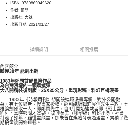
LINE Pay
ISBN: 9789869949620
作者: 鄭問
Apple Pay
出版社: 大辣
街口支付
出版日期: 2021/01/27
悠遊付
Google Pay
詳細說明
相關推薦
運送方式
內容簡介
博客來商品配送方式
睽違38年 能劍出鞘
每筆NT$80，滿NT$1,000(含以上)免運費
1983年鄭問首部長篇作品
為台灣漫壇的一顆震撼彈
大八開精裝復刻版，25X35公分，重現彩稿，科幻巨構漫畫
1983年《時報周刊》想開設連環漫畫專欄，對外公開徵
募，有七位繪者、漫畫家投稿。經副總編輯莊展信先生主政，七
雄論劍僅取一人，即鄭問先生，自9月開始連載者即《戰士黑
豹》。當時鄭問才25歲，復興美工（雕塑組）科班出身，社會
打滾了幾年，雖懂畫能畫，卻未曾在媒體發表過漫畫，累積了幾
期稿量後開始連載。