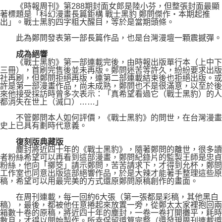
《時報周刊》第288期封面女郎是陸小芬，但整張封面最顯
著標題是「科幻漫畫長篇鉅構 戰士黑豹 鄭問傑作‧本期起推
出」。戰士黑豹四字粗大醒目，等於是當期頭條。
此為鄭問發表第一部長篇作品，也是台灣漫壇一顆震撼彈。
成為絕響
《戰士黑豹》第一部連載完後，由時報出版單行本（上中下
三冊），首刷完售後並未再版。鄭問迷苦等許久，紛紛要求出版
社再刷，但鄭問拒絕再版，連第二部連載結束後也拒絕出版。或
許是第一部漫畫作品，尚未成熟，鄭問也不是很滿意，以至於後
來他接受採訪時曾多次表示：「真希望看過它（戰士黑豹）的人
都消失在世上（滅口）……」
不管鄭問本人如何評價，《戰士黑豹》的問世，在台灣漫畫
史上已具有劃時代意義。
復刻版典藏版
塵封將近四十年的《戰士黑豹》，隨著鄭問的離世，很多讀
者粉絲希望可以再看到這部漫畫，鄭問紀錄片的監製王師是忠貞
粉絲，他向「擲筊」請示鄭問，苦苦請求下，才得到允杯，鄭問
工作室也同意出版這部絕響作品，於是大辣才能著手整理這些原
稿，希望可以用最完美的方式還原鄭問原稿創作的畫面。
在周刊連載，每一回約6大張（第一張都是彩稿，其他黑白
稿），最後，都被他任意捲起來放置一旁，從鄭太太家裡抱回兩
箱數十卷的原稿，將近四十年的塵封，一卷一卷打開攤平，耗時
數月，才得以開始製作。所幸保留還算完整（還發現周刊連載還