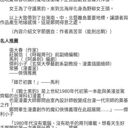
女王為了守護黑豹，來到北海岸化身為野柳女王頭。
以上大致帶到了台灣南、中、北暨離島重要地標，讓讀者與
作品產生地緣感情，這是鄭問得意之處。
（內容介紹文字節選自：作者高苦茶〈能劍出鞘〉）
名人推薦
張大春（作家）
莊展信（《時報周刊》前副總編輯）
馬利（《阿鼻劍》編劇）
傑利小子（玄奘大學藝創系副教授、漫畫插圖繪師）
常勝（漫畫家）
――俠情推薦
「鋒芒初露！」――馬利
「《戰士黑豹》是上世紀1980年代初第一本能與美漫並駕
齊驅的台灣科幻漫畫！
也是漫畫大師鄭問由室內設計師蛻變成台漫一代宗師的奠基
之作！
鄭問畢生漫畫創作的魔幻俠情義理在此超展開……」――傑
利小子
「1980年代沒有電腦、沒有助手的周刊連載。想看天生好
手鄭問的第一次會是什麼？」――常勝