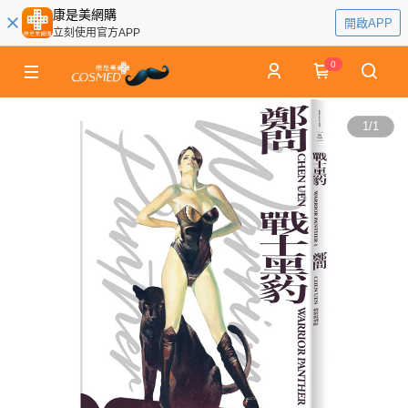
康是美網購
開啟APP
立刻使用官方APP
0
1
/
1