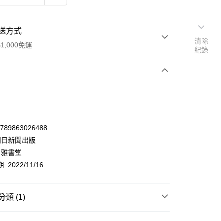
送方式
清除
1,000免運
紀錄
次付款
9789863026488
 朝日新聞出版
 雅書堂
 2022/11/16
類 (1)
y
生活風格/旅遊
手作
毛線/勾織