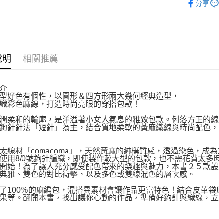
分享
運送方式
博客來商
說明
相關推薦
每筆NT$8
介
好色有個性，以圓形＆四方形兩大幾何經典造型，
彩色麻線，打造時尚亮眼的穿搭包款！
柔和的輪廓，是洋溢著小女人氣息的雅致包款。俐落方正的線
鉤針針法「短針」為主，結合質地柔軟的黃麻織線與時尚配色，
材「comacoma」，天然黃麻的純樸質感，透過染色，成
使用8/0號鉤針編織，即使製作較大型的包款，也不需花費太多
開始！為了讓人充分感受配色帶來的樂趣與魅力，本書２５款設
典雅、雙色的對比衝擊，以及多色或雙線混色的層次感。
00％的麻編包，混搭異素材會讓作品更富特色！結合皮革袋底省事
果等。翻開本書，找出讓你心動的作品，準備好鉤針與織線，立