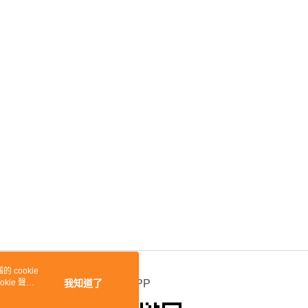
 cookie
kie 聲明
我知道了
官方APP