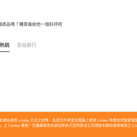
個商品嗎？購買後給他一個好評吧
熱銷
全站排行
本網站使用 cookie 方式之詳情，及若您不希望在電腦上使用 cookie 時應如何變更電腦的
」之 Cookie 聲明。您繼續使用本網站即表示您同意本公司得按本網站使用條款之 Coo
關於我們
客服資訊
品牌故事
購物說明