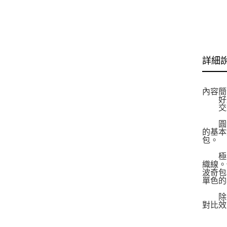
詳細
內容簡
好型
交織
圓潤
的基本
包。
極太線
織線。
波奇包
單色的
除了1
對比效