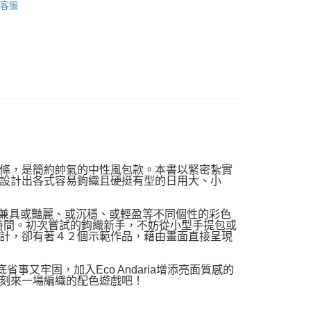
客服
品配送方式
0，滿NT$1,000(含以上)免運費
條，是簡約帥氣的中性風包款。本書以緊密紮實
設計出各式容易鉤織且硬挺有型的日用大、小
為兼具或豔麗、或沉穩、或輕盈等不同個性的彩色
時間。初次嘗試的鉤織新手，不妨從小型手提包或
計，卻有著４２個示範作品，藉由畫面直接呈現
又牢固，加入Eco Andaria增添亮面質感的
刻來一場編織的配色遊戲吧！