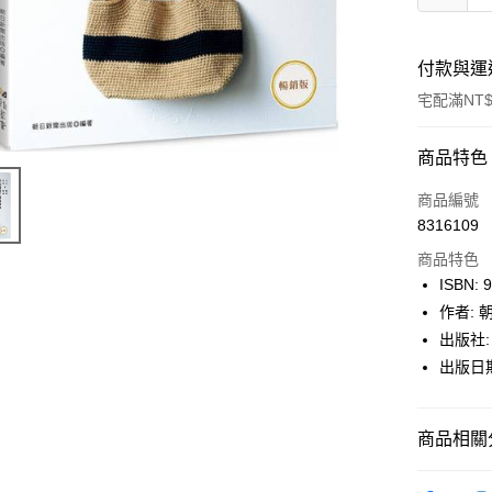
付款與運
宅配滿NT$
付款方式
商品特色
icash Pay
商品編號
8316109
信用卡一
商品特色
數位禮券
ISBN: 
作者:
LINE Pay
出版社:
Apple Pay
出版日期:
街口支付
商品相關分
悠遊付
Google Pa
博客來