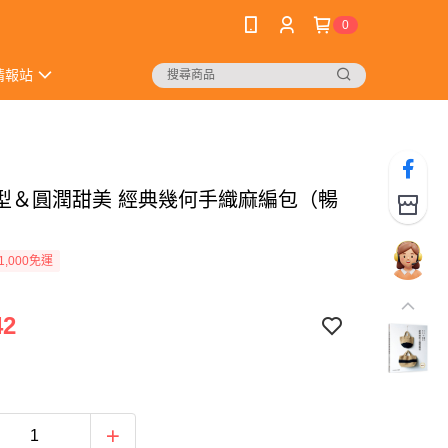
0
情報站
型＆圓潤甜美 經典幾何手織麻編包（暢
1,000免運
42