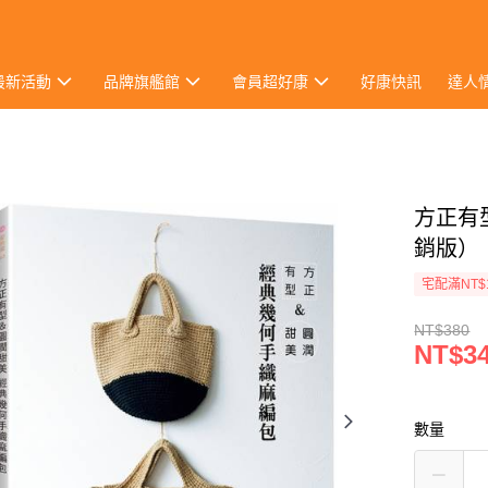
最新活動
品牌旗艦館
會員超好康
好康快訊
達人
方正有
銷版）
宅配滿NT$
NT$380
NT$3
數量