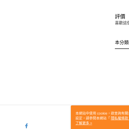
評價
喜歡這
本分類
本網站中使用 cookie，欲查詢有關
設定，請參閱本網站「
隱私權條款
使用 cookie。
了解更多 >