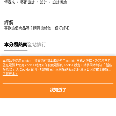
博客來
藝術設計
設計
設計概論
評價
喜歡這個商品嗎？購買後給他一個好評吧
本分類熱銷
全站排行
本網站中使用 cookie，欲查詢有關本網站使用 cookie 方式之詳情，及若您不希
熱門標籤
望在電腦上使用 cookie 時應如何變更電腦的 cookie 設定，請參閱本網站「
隱私
權條款
」之 Cookie 聲明。您繼續使用本網站即表示您同意本公司得按本網站使
用條款之 Cookie 聲明使用 cookie。
了解更多 >
我知道了