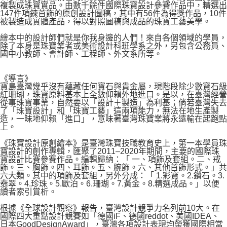
複製成珠寶實品。由數千餘件國際珠寶設計參賽作品中，精選出
147件項鍊首飾的原創設計圖稿，其中有56件為得獎作品，10件
被製造成實體產品，得以對照圖稿與成品的珠寶工藝美學。
繪本中的設計師們就是你我身邊的人們！來自各個領域的學員，
除了本身是珠寶業者或美術設計科班學系之外，另包含公務員、
國中小教師、會計師、工程師、外文系所等。
《導言》
寶島臺灣幾乎沒有蘊藏任何寶石與貴金屬，現階段除少數寶石級
紅珊瑚，珠寶原料基本上全數仰賴外地進口。是以，在臺灣經營
從事珠寶事業，自然要以「設計＋製造」為利基；倘若臺灣失去
了「珠寶設計」和「珠寶工藝」這兩項能力，無法在地生產製
造，一昧地仰賴「進口」，意味著臺灣珠寶業將永遠輸在起跑點
上。
《珠寶設計原創繪本》是臺灣珠寶技職教育史上，第一本學員珠
寶設計的創作專輯，匯聚了2011–2020年期間，主要的國際珠
寶設計比賽參賽作品。編輯歸納：「 一、項飾及套組。二、戒
飾。三、胸飾。四、耳飾。五、腕飾。六、其他首飾形式。」共
六大類。其中的項飾及套組，另外分成：「 1.彩寶。2.鑽石。3.
翡翠。4.珍珠。5.歐泊。6.珊瑚。7.黃金。8.精選成品。」以便
讀者索引賞析。
根據《全球設計觀察》報告，臺灣設計競爭力名列前10大。在
國際四大重點設計競賽如「德國iF、德國reddot、美國IDEA、
日本GoodDesignAward」，臺灣各項設計表現均榮獲國際相當