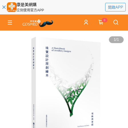
康是美網購
開啟APP
立刻使用官方APP
0
1
/
1