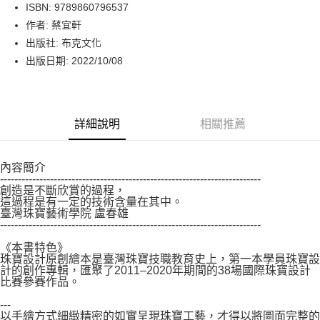
LINE Pay
ISBN: 9789860796537
作者: 蔡宜軒
Apple Pay
出版社: 布克文化
街口支付
出版日期: 2022/10/08
悠遊付
Google Pay
詳細說明
相關推薦
運送方式
內容簡介
博客來商品配送方式
-------------------------------------------------------------------------
每筆NT$80，滿NT$1,000(含以上)免運費
創造是不斷欣賞的過程，
這過程是有一定的技術含量在其中。
臺灣珠寶藝術學院 盧春雄
-------------------------------------------------------------------------
《本書特色》
珠寶設計原創繪本是臺灣珠寶技職教育史上，第一本學員珠寶設
計的創作專輯，匯聚了2011–2020年期間的38場國際珠寶設計
比賽參賽作品。
---
以手繪方式細緻精密的如實呈現珠寶工藝，才得以將圖面完整的