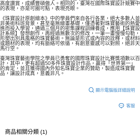
高度讚賞，成績豐碩傲人。相同的，臺灣在國際珠寶設計競賽中
的表現，亦是可圈可點，表現亮眼。
《珠寶設計原創繪本》中的學員們來自各行各業，絕大多數人並
非美術科班背景，甚至毫無繪畫基礎，僅憑著對珠寶藝術的熱愛
進而投入學習，通過三個月的密集課程訓練養成，應用【珠寶設
計系統】發想創作，再經過無數次的修改，一筆一畫慢慢勾勒，
形塑出別具風格的珠寶藝術。無論是形式或內容的詮釋，或材料
或題材的表現，均有脈絡可依循，有創意靈感可以對照，絕非天
馬行空。
臺灣珠寶藝術學院之學員已勇奪的國際珠寶設計比賽獎項數以百
計，其中，更有超過50多件珠寶設計作品，贏得「世界第一」
的肯定，並且獲得國內外知名珠寶企業的贊助，製造成珠寶實
品，讓設計成真，意義非凡。
顯示電腦版詳細說明
客服
商品相關分類 (1)