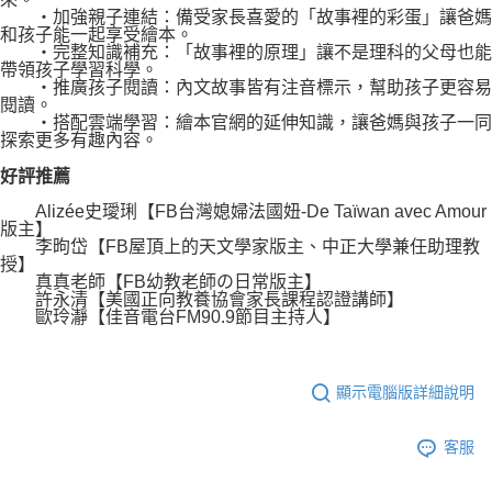
‧加強親子連結：備受家長喜愛的「故事裡的彩蛋」讓爸媽
和孩子能一起享受繪本。
‧完整知識補充：「故事裡的原理」讓不是理科的父母也能
帶領孩子學習科學。
‧推廣孩子閱讀：內文故事皆有注音標示，幫助孩子更容易
閱讀。
‧搭配雲端學習：繪本官網的延伸知識，讓爸媽與孩子一同
探索更多有趣內容。
好評推薦
Alizée史璦琍【FB台灣媳婦法國妞-De Taïwan avec Amour
版主】
李昫岱【FB屋頂上的天文學家版主、中正大學兼任助理教
授】
真真老師【FB幼教老師の日常版主】
許永清【美國正向教養協會家長課程認證講師】
歐玲瀞【佳音電台FM90.9節目主持人】
顯示電腦版詳細說明
客服