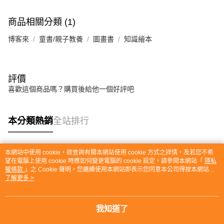
商品相關分類 (1)
博客來
童書/親子教養
圖畫書
知識繪本
評價
喜歡這個商品嗎？購買後給他一個好評吧
本分類熱銷
全站排行
本網站中使用 cookie，欲查詢有關本網站使用 cookie 方式之詳情，及若您不希
熱門標籤
望在電腦上使用 cookie 時應如何變更電腦的 cookie 設定，請參閱本網站「
隱私
權條款
」之 Cookie 聲明。您繼續使用本網站即表示您同意本公司得按本網站使
用條款之 Cookie 聲明使用 cookie。
了解更多 >
我知道了