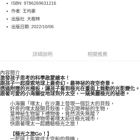
LINE Pay
ISBN: 9786269631216
作者: 王均豪
Apple Pay
出版社: 大樹林
街口支付
出版日期: 2022/10/06
悠遊付
Google Pay
詳細說明
相關推薦
運送方式
內容簡介
博客來商品配送方式
激發孩子思考的科學啟蒙繪本！
每筆NT$80，滿NT$1,000(含以上)免運費
跟孩子一起探索地球上最奇幻、最神祕的夜空奇景。
透過附贈的光柵板，讓孩子看到極光在畫面上舞動的光影變化。
跟著可愛的小海獺從地球到外太空，一窺美麗極光的祕密。
小海獺「嘿太」在沙灘上發現一個巨大的貝殼，
好奇的嘿太敲開貝殼後，卻出現神秘的生物，
當神秘生物留下禮物後，竟然消失無蹤？
沒想到這個禮物帶著嘿太前往極光城市，
快跟著嘿太一起體驗極光之旅！
【極光之旅Go！】
一起搭上能變成太空船的飛機，