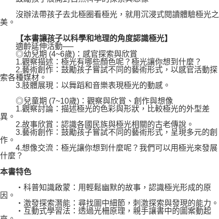
沒辦法帶孩子去北極圈看極光，就用沉浸式閱讀體驗極光之
美。
【本書讓孩子以科學和地理的角度認識極光】
適齡延伸活動──
◎幼兒期 (4~6歲)：感官探索與欣賞
1.觀察描述：極光有哪些顏色呢？極光讓你想到什麼？
2.藝術創作：鼓勵孩子嘗試不同的藝術形式，以感官活動探
索各種媒材。
3.肢體展現：以舞蹈和音樂表現極光的動感。
◎兒童期 (7~10歲)：觀察與欣賞、創作與想像
1.觀察討論：描述極光的色彩與形狀，比較極光的外型差
異。
2.故事欣賞：認識各國民族與極光相關的古老傳說。
3.藝術創作：鼓勵孩子嘗試不同的藝術形式，呈現多元的創
作。
4.想像交流：極光讓你想到什麼呢？我們可以用極光來發展
什麼？
本書特色
‧科普知識啟蒙：用輕鬆幽默的故事，認識極光形成的原
因。
‧激發探索潛能：尋找圖中細節，刺激探索與發現的能力。
‧互動式學習法：透過光柵原理，親手讓書中的圖案動起
來。