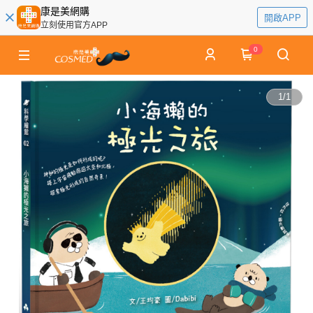
康是美網購
開啟APP
立刻使用官方APP
0
1
/
1