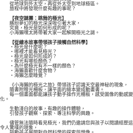
從地球到外太空，再從外太空到地球極區。
旅程中將發現什麼有趣的事呢？
【夜空謎團：跳舞的極光】
繽紛夢幻的極光深深吸引著大家，
究竟，極光是如何形成的呢？
小海獺嘿太將帶著大家一起解開極光之謎。
【從繪本故事帶領孩子接觸自然科學】
‧極光是什麼呢？
‧哪裡才能看見極光？
‧極光是如何形成的？
‧極光有哪些顏色？
‧為什麼極光有不一樣的顏色？
‧海獺喜歡什麼食物 ?
‧海獺怎麼睡覺？
《小海獺的極光之旅》帶領孩子認識天空最神秘的現象，
隨書附贈光柵板，讓平面的繪本變成動畫書。
每一個畫面都能讓孩子動手操作光柵板，感受圖像的動感變
化。
生動淺白的故事，有趣的操作體驗，
引發孩子觀察、探索、專注科學的興趣。
儘管無法隨時看見極光，我們仍邀請您與孩子以閱讀經歷這
令人驚嘆的現象，
鼓勵孩子展開對自然科學的探索與想像。