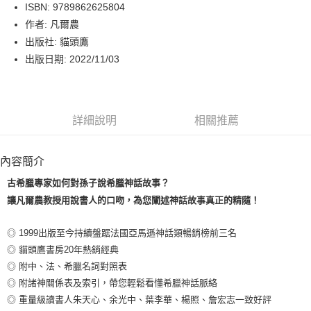
LINE Pay
ISBN: 9789862625804
作者: 凡爾農
Apple Pay
出版社: 貓頭鷹
街口支付
出版日期: 2022/11/03
悠遊付
Google Pay
詳細說明
相關推薦
運送方式
內容簡介
博客來商品配送方式
每筆NT$80，滿NT$1,000(含以上)免運費
古希臘專家如何對孫子說希臘神話故事？
讓凡爾農教授用說書人的口吻，為您闡述神話故事真正的精隨！
◎ 1999出版至今持續盤踞法國亞馬遜神話類暢銷榜前三名
◎ 貓頭鷹書房20年熱銷經典
◎ 附中、法、希臘名詞對照表
◎ 附諸神關係表及索引，帶您輕鬆看懂希臘神話脈絡
◎ 重量級讀書人朱天心、余光中、葉李華、楊照、詹宏志一致好評