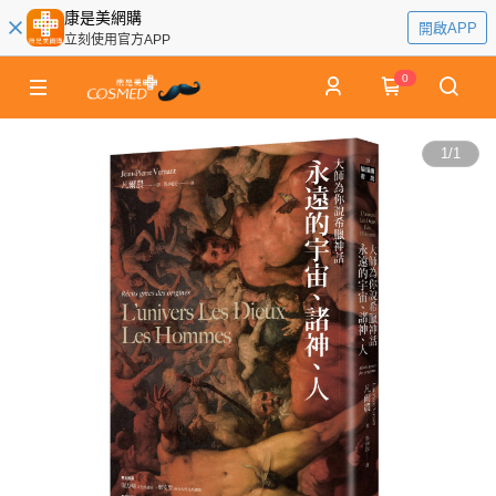
康是美網購
開啟APP
立刻使用官方APP
0
1
/
1