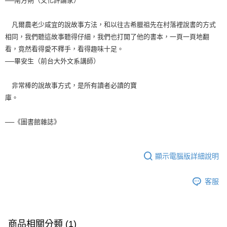
──南方朔（文化評論家）
凡爾農老少咸宜的說故事方法，和以往古希臘祖先在村落裡說書的方式
相同，我們聽這故事聽得仔細，我們也打開了他的書本，一頁一頁地翻
看，竟然看得愛不釋手，看得趣味十足。
──畢安生（前台大外文系講師）
非常棒的說故事方式，是所有讀者必讀的寶
庫。
──《圖書館雜誌》
顯示電腦版詳細說明
客服
商品相關分類 (1)