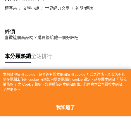
博客來
文學小說
世界經典文學
神話/傳說
評價
喜歡這個商品嗎？購買後給他一個好評吧
本分類熱銷
全站排行
本網站中使用 cookie，欲查詢有關本網站使用 cookie 方式之詳情，及若您不希
熱門標籤
望在電腦上使用 cookie 時應如何變更電腦的 cookie 設定，請參閱本網站「
隱私
權條款
」之 Cookie 聲明。您繼續使用本網站即表示您同意本公司得按本網站使
用條款之 Cookie 聲明使用 cookie。
了解更多 >
我知道了