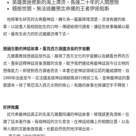
英雄奧迪修斯的海上漂流，長達二十年的人間歷險
錯遊世間，無法逃離預言命運的王者伊底帕斯
他將畢生研究的古希臘神話，轉化為一篇篇條理清楚、活潑有趣的故
事，以說書人般栩栩如生的口吻，傳遞給現代讀者，讓這些故事繼續以最
初、最有生命力的形式繼續流傳下去。
透過生動的神話故事，看見西方淵遠流長的宇宙觀
凡爾農教授透過這部作品，展現了西方文化的宇宙觀以及觀看世界的方
式，重新詮釋神話背後潛藏的含意，賦予我們連結希臘神話與今日文明的
想像能力。即使對西方讀者而言，本書也是神話領域公認的權威讀物，自
1999年出版至今，在法國長居神話類銷售排行榜前三名，是希臘神話的重
要讀本。除了帶您深入西方文明的核心，有趣的故事也將讓您手不釋卷！
好評推薦
近代希臘神話真正的名家凡爾農所講的神話故事，條理感更為清晰。在
讀了這本著作後，每個神話的文化意含，在神話結構上的相關位置，以及
神人間的互動象徵意義，也都自然而然地浮現出來。