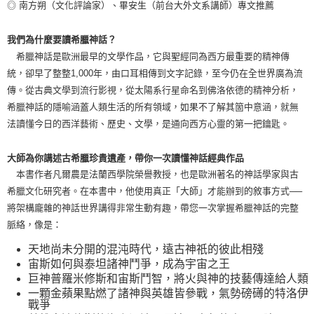
◎ 南方朔（文化評論家）、畢安生（前台大外文系講師）專文推薦
我們為什麼要讀希臘神話？
希臘神話是歐洲最早的文學作品，它與聖經同為西方最重要的精神傳
統，卻早了整整1,000年，由口耳相傳到文字記錄，至今仍在全世界廣為流
傳。從古典文學到流行影視，從太陽系行星命名到佛洛依德的精神分析，
希臘神話的隱喻涵蓋人類生活的所有領域，如果不了解其箇中意涵，就無
法讀懂今日的西洋藝術、歷史、文學，是通向西方心靈的第一把鑰匙。
大師為你講述古希臘珍貴遺產，帶你一次讀懂神話經典作品
本書作者凡爾農是法蘭西學院榮譽教授，也是歐洲著名的神話學家與古
希臘文化研究者。在本書中，他使用真正「大師」才能辦到的敘事方式──
將架構龐雜的神話世界講得非常生動有趣，帶您一次掌握希臘神話的完整
脈絡，像是：
天地尚未分開的混沌時代，遠古神祇的彼此相殘
宙斯如何與泰坦諸神鬥爭，成為宇宙之王
巨神普羅米修斯和宙斯鬥智，將火與神的技藝傳達給人類
一顆金蘋果點燃了諸神與英雄皆參戰，氣勢磅礡的特洛伊
戰爭