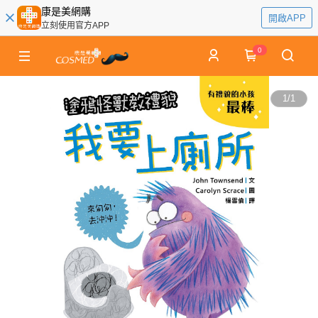
康是美網購
開啟APP
立刻使用官方APP
0
1
/
1