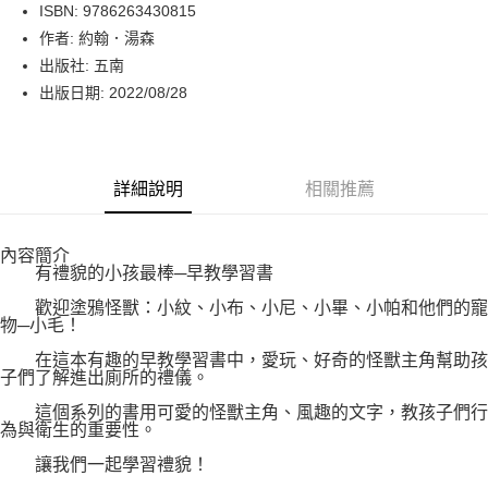
LINE Pay
ISBN: 9786263430815
作者: 約翰．湯森
Apple Pay
出版社: 五南
街口支付
出版日期: 2022/08/28
悠遊付
Google Pay
詳細說明
相關推薦
運送方式
內容簡介
博客來商品配送方式
有禮貌的小孩最棒─早教學習書
每筆NT$80，滿NT$1,000(含以上)免運費
歡迎塗鴉怪獸：小紋、小布、小尼、小畢、小帕和他們的寵
物─小毛！
在這本有趣的早教學習書中，愛玩、好奇的怪獸主角幫助孩
子們了解進出廁所的禮儀。
這個系列的書用可愛的怪獸主角、風趣的文字，教孩子們行
為與衛生的重要性。
讓我們一起學習禮貌！