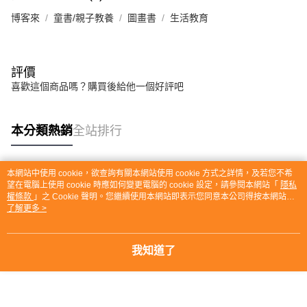
博客來
童書/親子教養
圖畫書
生活教育
評價
喜歡這個商品嗎？購買後給他一個好評吧
本分類熱銷
全站排行
本網站中使用 cookie，欲查詢有關本網站使用 cookie 方式之詳情，及若您不希
熱門標籤
望在電腦上使用 cookie 時應如何變更電腦的 cookie 設定，請參閱本網站「
隱私
權條款
」之 Cookie 聲明。您繼續使用本網站即表示您同意本公司得按本網站使
用條款之 Cookie 聲明使用 cookie。
了解更多 >
我知道了