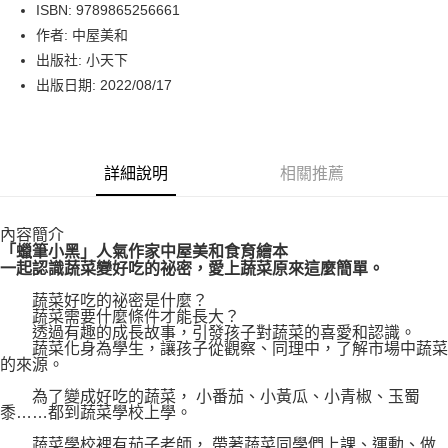
LINE Pay
ISBN: 9789865256661
作者: 中屋美和
Apple Pay
出版社: 小天下
街口支付
出版日期: 2022/08/17
悠遊付
Google Pay
詳細說明
相關推薦
運送方式
內容簡介
博客來商品配送方式
「蠟筆小黑」人氣作家中屋美和食育繪本
每筆NT$80，滿NT$1,000(含以上)免運費
一起認識蔬菜變好吃的祕密，愛上蔬菜原來這麼簡單。
蔬菜好吃的祕密是什麼？
蔬菜需要什麼條件才能長大？
透過有趣的成長故事，引發孩子對蔬菜的喜愛和認識。
蔬菜化身為學生，讓孩子從觀察、同理中，了解市場中蔬菜
的來源。
為了變成好吃的蔬菜， 小番茄、小黃瓜、小青椒、玉蜀
黍……都到蔬菜學校上學。
蔬菜學校裡有茄子老師， 帶著蔬菜同學們上課、運動、做