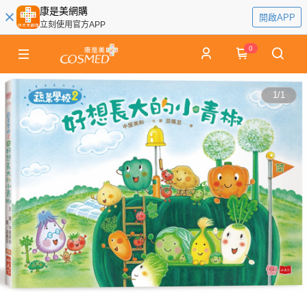
康是美網購
開啟APP
立刻使用官方APP
0
1
/
1