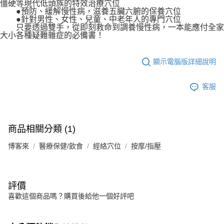
僵硬等現代低頭族的特效治療穴位
●預防、緩解慢性病，滋養五臟六腑的保養穴位
●針對男性、女性、兒童、中老年人的專門穴位
只要透過雙手，從即刻救命到調養慢性病，一本能應付全家
大小各種疑難雜症的必備書！
顯示電腦版詳細說明
客服
商品相關分類 (1)
博客來
醫療保健/飲食
經絡穴位
按摩/指壓
評價
喜歡這個商品嗎？購買後給他一個好評吧