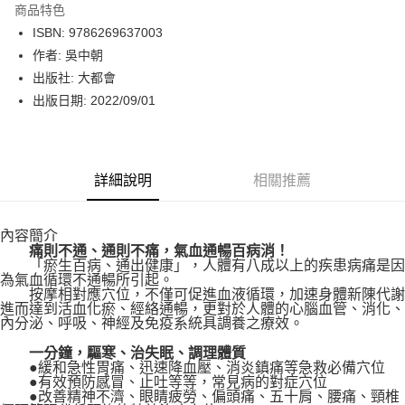
商品特色
LINE Pay
ISBN: 9786269637003
作者: 吳中朝
Apple Pay
出版社: 大都會
街口支付
出版日期: 2022/09/01
悠遊付
Google Pay
詳細說明
相關推薦
運送方式
內容簡介
博客來商品配送方式
痛則不通、通則不痛，氣血通暢百病消！
每筆NT$80，滿NT$1,000(含以上)免運費
「瘀生百病、通出健康」，人體有八成以上的疾患病痛是因
為氣血循環不通暢所引起。
按摩相對應穴位，不僅可促進血液循環，加速身體新陳代謝
進而達到活血化瘀、經絡通暢，更對於人體的心腦血管、消化、
內分泌、呼吸、神經及免疫系統具調養之療效。
一分鐘，驅寒、治失眠、調理體質
●緩和急性胃痛、迅速降血壓、消炎鎮痛等急救必備穴位
●有效預防感冒、止吐等等，常見病的對症穴位
●改善精神不濟、眼睛疲勞、偏頭痛、五十肩、腰痛、頸椎