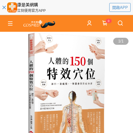
康是美網購
開啟APP
立刻使用官方APP
0
1
/
1